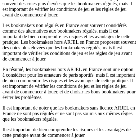
souvent des cotes plus élevées que les bookmakers régulés, mais il
est important de vérifier les conditions de jeu et les règles de jeu
avant de commencer à jouer.
Les bookmakers non régulés en France sont souvent considérés
comme des alternatives aux bookmakers régulés, mais il est
important de bien comprendre les risques et les avantages de cette
pratique. Les bookmakers hors ARJEL en France proposent souvent
des cotes plus élevées que les bookmakers régulés, mais il est
important de vérifier les conditions de jeu et les règles de jeu avant
de commencer à jouer.
En résumé, les bookmakers hors ARJEL en France sont une option
à considérer pour les amateurs de paris sportifs, mais il est important
de bien comprendre les risques et les avantages de cette pratique. Il
est important de vérifier les conditions de jeu et les règles de jeu
avant de commencer à jouer, et de choisir les bons bookmakers pour
éviter les problèmes.
Il est important de noter que les bookmakers sans licence ARJEL en
France ne sont pas régulés et ne sont pas soumis aux mêmes règles
que les bookmakers régulés.
Il est important de bien comprendre les risques et les avantages de
cette pratique avant de commencer à jouer.