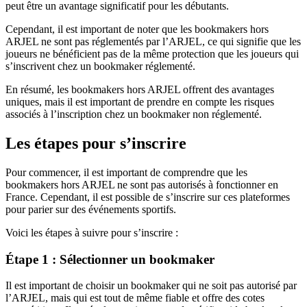
peut être un avantage significatif pour les débutants.
Cependant, il est important de noter que les bookmakers hors
ARJEL ne sont pas réglementés par l’ARJEL, ce qui signifie que les
joueurs ne bénéficient pas de la même protection que les joueurs qui
s’inscrivent chez un bookmaker réglementé.
En résumé, les bookmakers hors ARJEL offrent des avantages
uniques, mais il est important de prendre en compte les risques
associés à l’inscription chez un bookmaker non réglementé.
Les étapes pour s’inscrire
Pour commencer, il est important de comprendre que les
bookmakers hors ARJEL ne sont pas autorisés à fonctionner en
France. Cependant, il est possible de s’inscrire sur ces plateformes
pour parier sur des événements sportifs.
Voici les étapes à suivre pour s’inscrire :
Étape 1 : Sélectionner un bookmaker
Il est important de choisir un bookmaker qui ne soit pas autorisé par
l’ARJEL, mais qui est tout de même fiable et offre des cotes