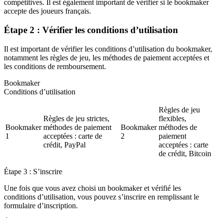
compétitives. Il est également important de vérifier si le bookmaker
accepte des joueurs français.
Étape 2 : Vérifier les conditions d’utilisation
Il est important de vérifier les conditions d’utilisation du bookmaker,
notamment les règles de jeu, les méthodes de paiement acceptées et
les conditions de remboursement.
Bookmaker
Conditions d’utilisation
Règles de jeu
Règles de jeu strictes,
flexibles,
Bookmaker
méthodes de paiement
Bookmaker
méthodes de
1
acceptées : carte de
2
paiement
crédit, PayPal
acceptées : carte
de crédit, Bitcoin
Étape 3 : S’inscrire
Une fois que vous avez choisi un bookmaker et vérifié les
conditions d’utilisation, vous pouvez s’inscrire en remplissant le
formulaire d’inscription.