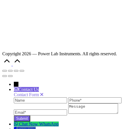
Copyright 2026 — Power Lab Instruments. All rights reserved.
Scroll
to
Top
→
Contact Us
Contact Form
Name
Phone
Ema
Message
Chat Now
WhatsApp