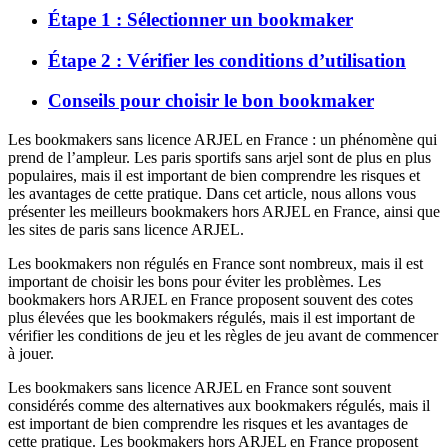
Étape 1 : Sélectionner un bookmaker
Étape 2 : Vérifier les conditions d’utilisation
Conseils pour choisir le bon bookmaker
Les bookmakers sans licence ARJEL en France : un phénomène qui
prend de l’ampleur. Les paris sportifs sans arjel sont de plus en plus
populaires, mais il est important de bien comprendre les risques et
les avantages de cette pratique. Dans cet article, nous allons vous
présenter les meilleurs bookmakers hors ARJEL en France, ainsi que
les sites de paris sans licence ARJEL.
Les bookmakers non régulés en France sont nombreux, mais il est
important de choisir les bons pour éviter les problèmes. Les
bookmakers hors ARJEL en France proposent souvent des cotes
plus élevées que les bookmakers régulés, mais il est important de
vérifier les conditions de jeu et les règles de jeu avant de commencer
à jouer.
Les bookmakers sans licence ARJEL en France sont souvent
considérés comme des alternatives aux bookmakers régulés, mais il
est important de bien comprendre les risques et les avantages de
cette pratique. Les bookmakers hors ARJEL en France proposent