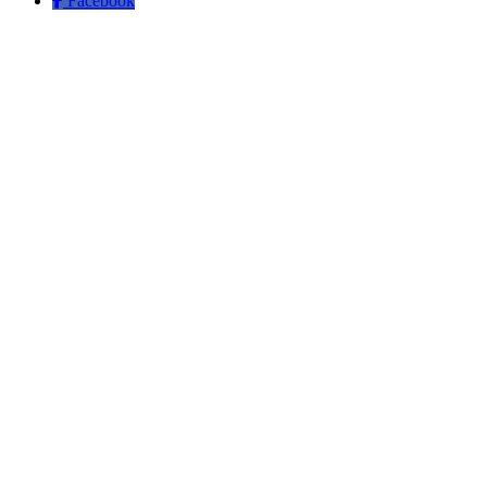
Facebook