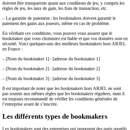
doivent être transparents quant aux conditions de jeu, y compris les
règles de jeu, les taux de gain, les frais de transaction, etc.
– La garantie de paiement : les bookmakers doivent garantir le
paiement des gains aux joueurs, même en cas de problème.
En vérifiant ces conditions, vous pouvez vous assurer que le
bookmaker que vous choisissez est fiable et que vos données sont en
sécurité. Voici quelques-uns des meilleurs bookmakers hors ARJEL
en France :
– [Nom du bookmaker 1] : [adresse du bookmaker 1]
– [Nom du bookmaker 2] : [adresse du bookmaker 2]
– [Nom du bookmaker 3] : [adresse du bookmaker 3]
Il est important de noter que les bookmakers hors ARJEL ne sont
pas soumis aux mêmes règles que les bookmakers réguliers, mais il
est toujours recommandé de vérifier les conditions générales de
l’entreprise avant de s’inscrire.
Les différents types de bookmakers
Les bookmakers sont des entreprises qui proposent des paris sportifs