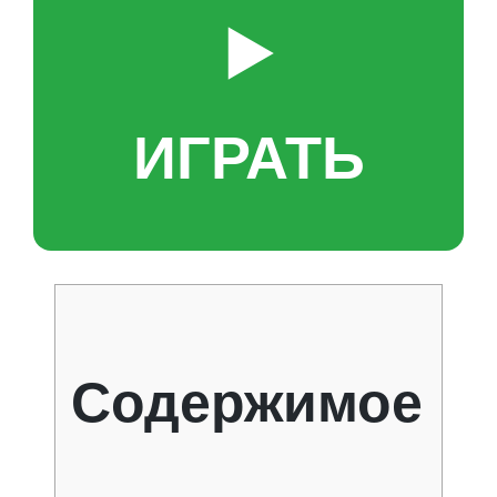
▶️
ИГРАТЬ
Содержимое