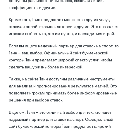
доступны различные типы ставок, включая линии,
коэффициенты и другие.
Кроме того, 1вин предлагает множество других услуг,
включая онлайн-казино, лотереи и другие. Это позволяет
игрокам выбрать то, что им нужно, и насладиться игрой.
Если вы ищете надежный партнер для ставок на спорт, то
1вин – ваш выбор. Официальный сайт букмекерской
конторы 1вин предлагает широкий спектр услуг, чтобы
сделать вашу жизнь более интересной.
Также, на сайте 1вин доступны различные инструменты
для анализа и прогнозирования результатов матчей. Это
позволяет игрокам принимать более информированные
решения при выборе ставок.
В целом, 1вин – это отличный выбор для тех, кто ищет
надежный партнер для ставок на спорт. Официальный
сайт букмекерской конторы 1вин предлагает широкий