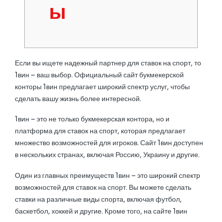
ы
Если вы ищете надежный партнер для ставок на спорт, то
1вин – ваш выбор. Официальный сайт букмекерской
конторы 1вин предлагает широкий спектр услуг, чтобы
сделать вашу жизнь более интересной.
1вин – это не только букмекерская контора, но и
платформа для ставок на спорт, которая предлагает
множество возможностей для игроков. Сайт 1вин доступен
в нескольких странах, включая Россию, Украину и другие.
Один из главных преимуществ 1вин – это широкий спектр
возможностей для ставок на спорт. Вы можете сделать
ставки на различные виды спорта, включая футбол,
баскетбол, хоккей и другие. Кроме того, на сайте 1вин