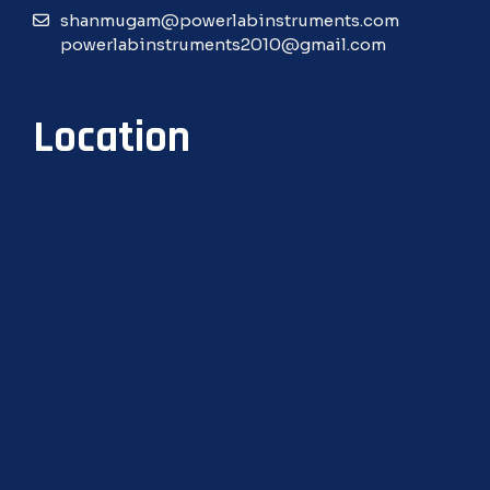
shanmugam@powerlabinstruments.com
powerlabinstruments2010@gmail.com
Location