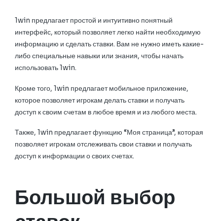
1win предлагает простой и интуитивно понятный
интерфейс, который позволяет легко найти необходимую
информацию и сделать ставки. Вам не нужно иметь какие-
либо специальные навыки или знания, чтобы начать
использовать 1win.
Кроме того, 1win предлагает мобильное приложение,
которое позволяет игрокам делать ставки и получать
доступ к своим счетам в любое время и из любого места.
Также, 1win предлагает функцию “Моя страница”, которая
позволяет игрокам отслеживать свои ставки и получать
доступ к информации о своих счетах.
Большой выбор