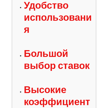
Удобство
использовани
я
Большой
выбор ставок
Высокие
коэффициент