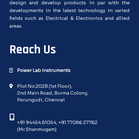
design and develop products in par with the
developments in the latest technology in varied
fields such as Electrical & Electronics and allied
areas.
Reach Us
Power Lab Instruments
Plot No:202B (1st Floor),
2nd Main Road, Burma Colony,
Perungudi, Chennai
+91 94454 81054
,
+91 77086 27762
(Mr.Shanmugam)