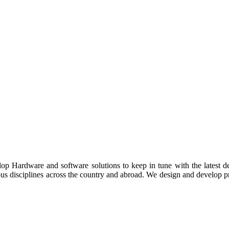
p Hardware and software solutions to keep in tune with the latest dev
ious disciplines across the country and abroad. We design and develop pr