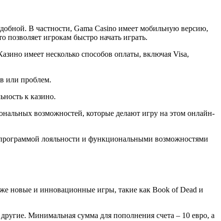
удобной. В частности, Gama Casino имеет мобильную версию,
о позволяет игрокам быстро начать играть.
Казино имеет несколько способов оплаты, включая Visa,
ов или проблем.
ьность к казино.
иональных возможностей, которые делают игру на этом онлайн-
 с программой лояльности и функциональными возможностями
также новые и инновационные игры, такие как Book of Dead и
 и другие. Минимальная сумма для пополнения счета – 10 евро, а