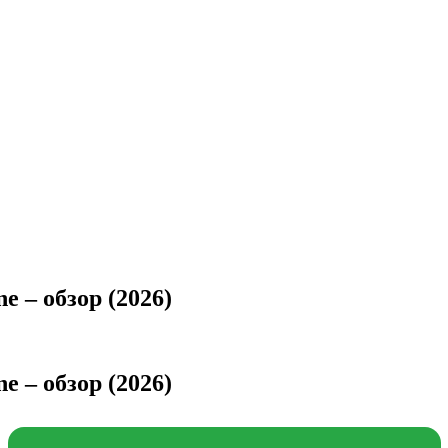
e – обзор (2026)
e – обзор (2026)