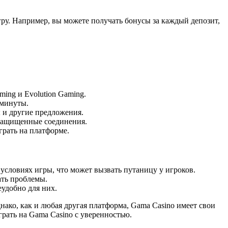
гру. Например, вы можете получать бонусы за каждый депозит,
ming и Evolution Gaming.
 минуты.
 и другие предложения.
 защищенные соединения.
грать на платформе.
условиях игры, что может вызвать путаницу у игроков.
ать проблемы.
еудобно для них.
нако, как и любая другая платформа, Gama Casino имеет свои
рать на Gama Casino с уверенностью.