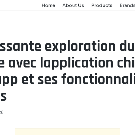
Home
About Us
Products
Brand
essante exploration du
 avec lapplication ch
pp et ses fonctionnal
es
26