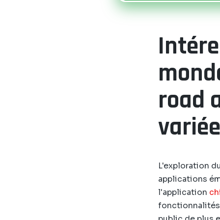
Intér
monde
road a
varié
L'exploration d
applications ém
l'application
ch
fonctionnalités
public de plus e