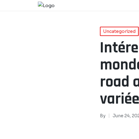
Uncategorized
Intér
monde
road a
varié
By
June 24, 20