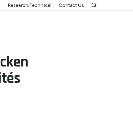
s
Research/Technical
Contact Us
icken
ités