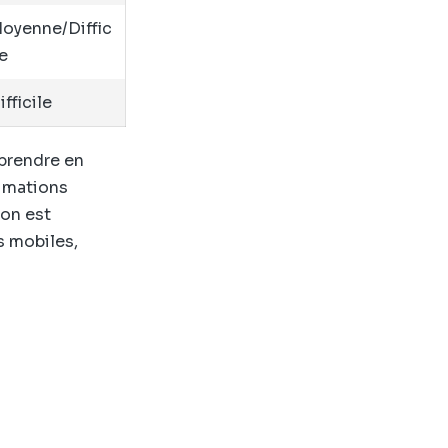
oyenne/Diffic
le
ifficile
à prendre en
nimations
ion est
s mobiles,