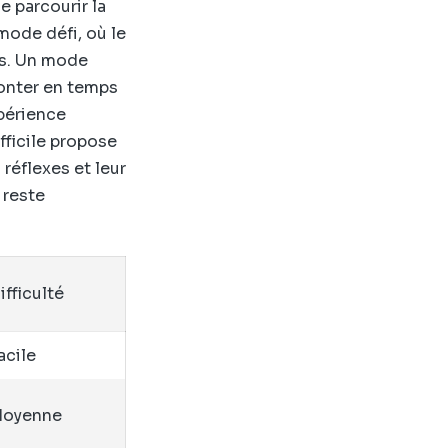
e parcourir la
mode défi, où le
es. Un mode
ronter en temps
périence
fficile propose
réflexes et leur
 reste
ifficulté
acile
oyenne