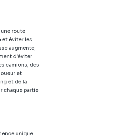
s une route
 et éviter les
tesse augmente,
ement d'éviter
des camions, des
joueur et
ng et de la
ar chaque partie
rience unique.