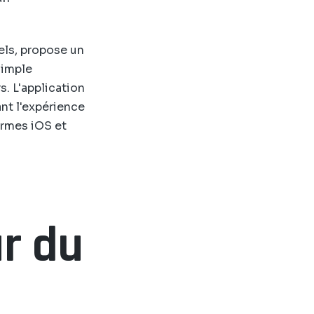
els, propose un
simple
s. L'application
ant l'expérience
formes iOS et
r du