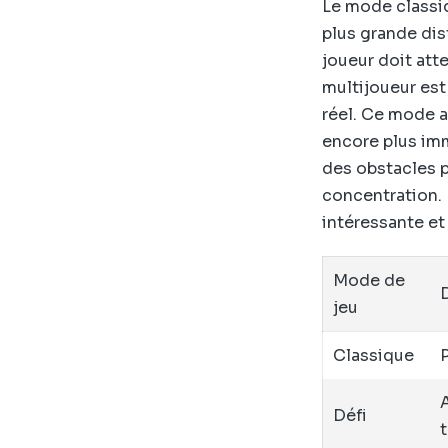
Le mode classiqu
plus grande dis
joueur doit att
multijoueur est
réel. Ce mode a
encore plus imm
des obstacles p
concentration. 
intéressante et
Mode de
jeu
Classique
P
Défi
t