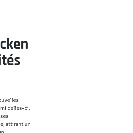
icken
ités
ouvelles
mi celles-ci,
 ses
, attirant un
un