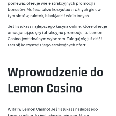
ponieważ oferuje wiele atrakcyjnych promocji i
bonusów. Możesz także korzystać z różnych gier, w
tym slotów, ruletek, blackjacki i wiele innych.
Jeśli szukasz najlepszego kasyna online, które oferuje
emocjonujące gry i atrakcyjne promocje, to Lemon
Casino jest idealnym wyborem. Zaloguj się już dziś i
zacznij korzystać z jego atrakcyjnych ofert.
Wprowadzenie do
Lemon Casino
Witaj w Lemon Casino! Jeśli szukasz najlepszego
kasyna online, to jest właśnie miejsce, które