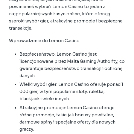
powinieneś wybrać. Lemon Casino to jeden z
najpopularniejszych kasyn online, które oferują
szeroki wybór gier, atrakcyjne promocje i bezpieczne
transakcje.
Wprowadzenie do Lemon Casino
Bezpieczeństwo: Lemon Casino jest
licencjonowane przez Malta Gaming Authority, co
gwarantuje bezpieczeństwo transakcji i ochronę
danych.
Wielki wybór gier: Lemon Casino oferuje ponad 1
000 gier, w tym popularne sloty, ruletka,
blackjack i wiele innych.
Atrakcyjne promocje: Lemon Casino oferuje
różne promocje, takie jak bonusy powitalne,
darmowe spiny i specjalne oferty dla nowych
graczy.