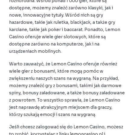
różnorodna. Wśród ponad 1 000 gier, które są
dostępne, możemy znaleźć zarówno klasyki, jak i
nowe, innowacyjne tytuły. Wśród nich są gry
hazardowe, takie jak ruletka, blackjack, a także gry
karciane, takie jak poker i baccarat. Ponadto, Lemon
Casino oferuje wiele gier slotowych, które są
dostępne zarówno na komputerze, jak i na
urządzeniach mobilnych.
Warto zauważyć, że Lemon Casino oferuje również
wiele gier z bonusami, które mogą pomóc w
zwiększeniu naszych szans na wygraną. Na przykład,
możemy znaleźć gry z bonusami, takimi jak darmowe
spiny, bonusy załadowane, a także bonusy załadowane
z powrotem. To wszystko sprawia, że Lemon Casino
jest naprawdę atrakcyjnym miejscem dla graczy,
którzy szukają emocji i szans na wygraną.
Jeśli chcesz zalogować się do Lemon Casino, możesz
to zrobić, korzystając z linku lemoncasino.pl i