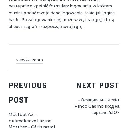
następnie wypełnić formularz logowania, w którym
musisz podać swoje dane logowania, takie jak login i
hasło. Po zalogowaniu się, możesz wybrać grę, którą
chcesz zagrać, i rozpocząć swoją grę.
View All Posts
PREVIOUS
NEXT POST
POST
– Официальный сайт
Pinco Casino вход на
зеркало.4307
Mostbet AZ –
bukmeker ve kazino
Mostbet – Giriş rəsmi