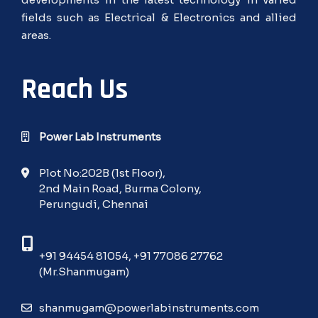
fields such as Electrical & Electronics and allied
areas.
Reach Us
Power Lab Instruments
Plot No:202B (1st Floor),
2nd Main Road, Burma Colony,
Perungudi, Chennai
+91 94454 81054
,
+91 77086 27762
(Mr.Shanmugam)
shanmugam@powerlabinstruments.com