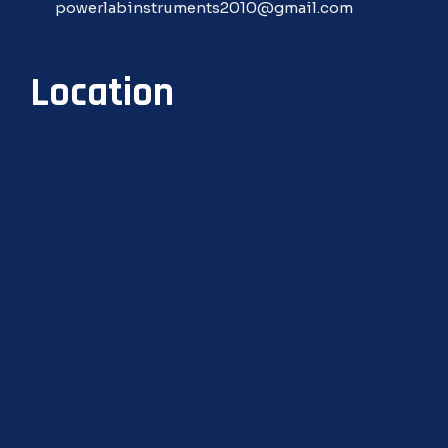
powerlabinstruments2010@gmail.com
Location