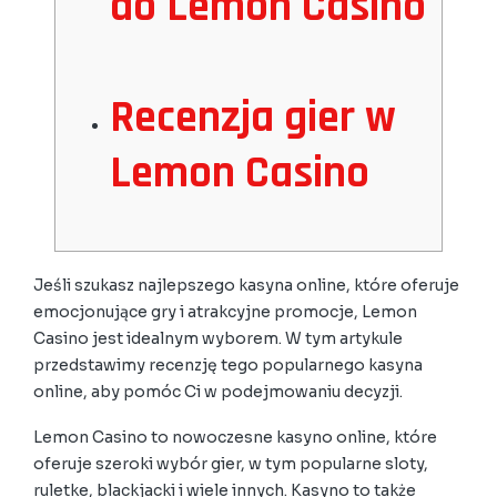
do Lemon Casino
Recenzja gier w
Lemon Casino
Jeśli szukasz najlepszego kasyna online, które oferuje
emocjonujące gry i atrakcyjne promocje, Lemon
Casino jest idealnym wyborem. W tym artykule
przedstawimy recenzję tego popularnego kasyna
online, aby pomóc Ci w podejmowaniu decyzji.
Lemon Casino to nowoczesne kasyno online, które
oferuje szeroki wybór gier, w tym popularne sloty,
ruletke, blackjacki i wiele innych. Kasyno to także