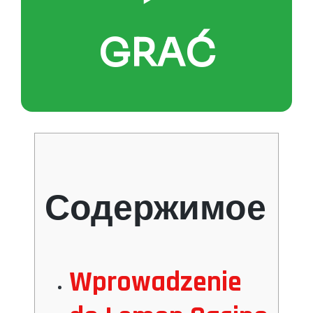
GRAĆ
Содержимое
Wprowadzenie