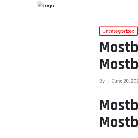
Uncategorized
Mostb
Mostbe
By
June 28, 20
Mostb
Mostbe