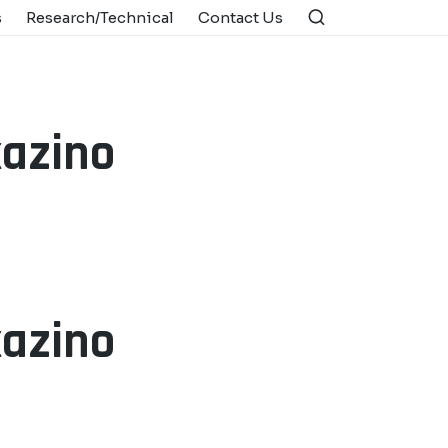
s
Research/Technical
Contact Us
kazino
kazino