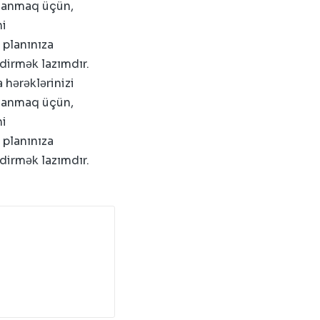
azanmaq üçün,
ni
 planınıza
dirmək lazımdır.
hərəklərinizi
azanmaq üçün,
ni
 planınıza
dirmək lazımdır.