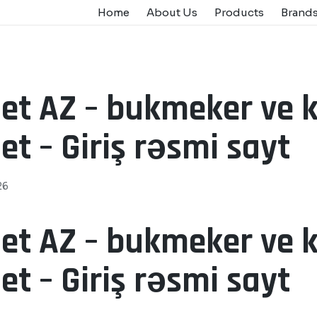
Home
About Us
Products
Brand
et AZ – bukmeker ve 
t – Giriş rəsmi sayt
26
et AZ – bukmeker ve 
t – Giriş rəsmi sayt