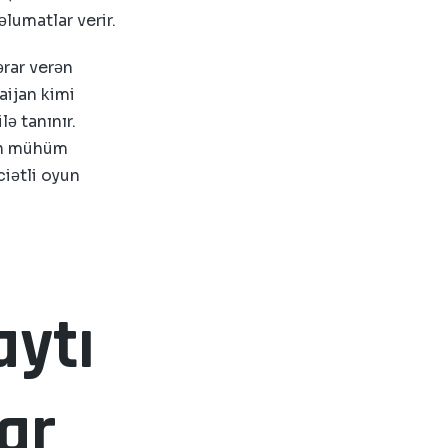
lumatlar verir.
ərar verən
aijan kimi
ə tanınır.
nan mühüm
iətli oyun
aytı
ar