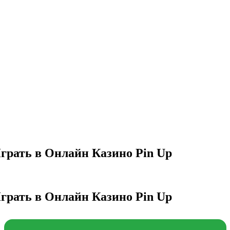
рать в Онлайн Казино Pin Up
рать в Онлайн Казино Pin Up