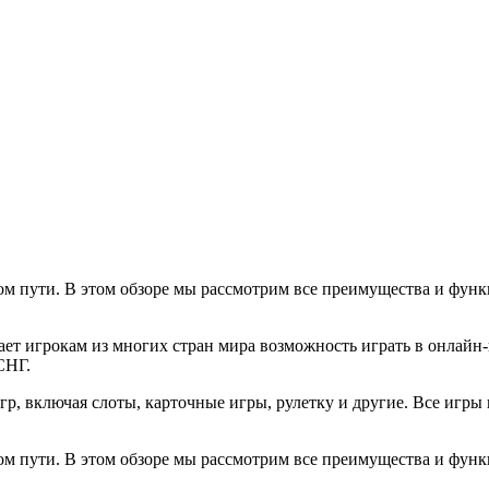
вом пути. В этом обзоре мы рассмотрим все преимущества и фун
ет игрокам из многих стран мира возможность играть в онлайн-к
СНГ.
р, включая слоты, карточные игры, рулетку и другие. Все игры
вом пути. В этом обзоре мы рассмотрим все преимущества и фун