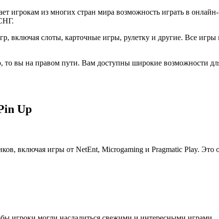
ет игрокам из многих стран мира возможность играть в онлайн-к
СНГ.
р, включая слоты, карточные игры, рулетку и другие. Все игры
o, то вы на правом пути. Вам доступны широкие возможности дл
Pin Up
ков, включая игры от NetEnt, Microgaming и Pragmatic Play. Это 
тобы игроки могли насладиться свежими и интересными играми.