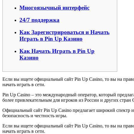
Многоязычный интерфейс
24/7 поддержка
Как Зарегистрироваться и Начать
Играть в Pin Up Казино
Как Начать Играть в Pin Up
Казино
Если вы ищете официальный сайт Pin Up Casino, то вы на пра
начать играть в сети.
Pin Up Casino – это международный оператор, который предлага
более привлекательным для игроков из России и других стран 
Официальный сайт Pin Up Casino предлагает широкий спектр иг
безопасность и честность игры.
Если вы ищете официальный сайт Pin Up Casino, то вы на пра
начать играть в сети.