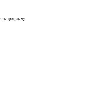
сть программу.