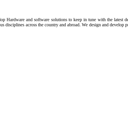
p Hardware and software solutions to keep in tune with the latest dev
ious disciplines across the country and abroad. We design and develop pr