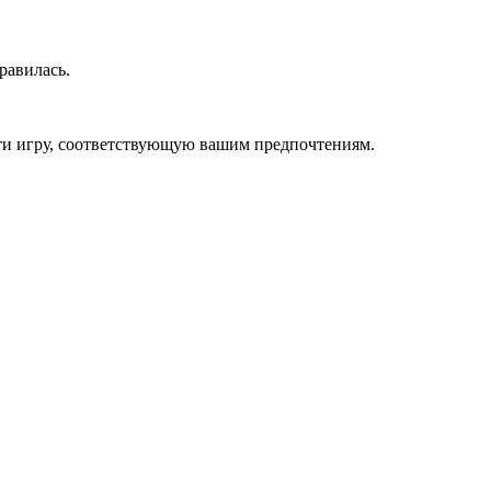
равилась.
.
йти игру, соответствующую вашим предпочтениям.