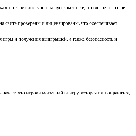
азино. Сайт доступен на русском языке, что делает его еще
 на сайте проверены и лицензированы, что обеспечивает
я игры и получения выигрышей, а также безопасность и
означает, что игроки могут найти игру, которая им понравится,