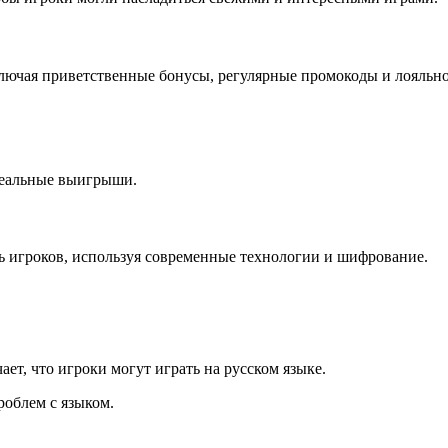
ключая приветственные бонусы, регулярные промокоды и лояльно
 реальные выигрыши.
ть игроков, используя современные технологии и шифрование.
ает, что игроки могут играть на русском языке.
роблем с языком.