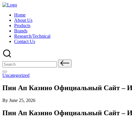
Skip
to
Home
content
About Us
Products
Brands
Research/Technical
Contact Us
Search
for:
Posted
Uncategorized
in
Пин Ап Казино Официальный Сайт – Иг
Posted
By
June 25, 2026
by
Пин Ап Казино Официальный Сайт – Иг