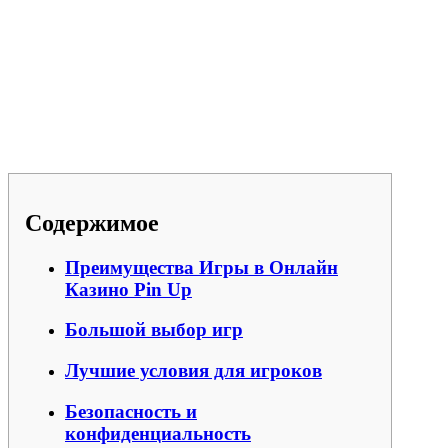
Содержимое
Преимущества Игры в Онлайн
Казино Pin Up
Большой выбор игр
Лучшие условия для игроков
Безопасность и
конфиденциальность