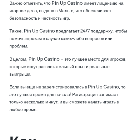
Важно отметить, что Pin Up Casino имеет лицензию на
игорное дело, выдана в Мальте, что обеспечивает
безопасность и честность игр.
Также, Pin Up Casino предлагает 24/7 поддержку, чтобы
помочь игрокам в случае каких-либо вопросов или
проблем.
В целом, Pin Up Casino – это лучшее место для игроков,
которые ищут развлекательный опыт и реальные
выигрыши.
Если вы еще не зарегистрировались в Pin Up Casino, то
это лучшее время для начала! Регистрация занимает
только несколько минут, и вы сможете начать играть в
любое время.