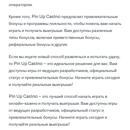
оператором.
Кроме того, Pin Up Casino предлагает привлекательные
бонусы и программы лояльности, чтобы помочь вам начать
играть и получать выигрыши. Вам доступны различные
типы бонусов, включая приветственные бонусы,
реферальные бонусы и другие.
Если вы ищете новый способ развлечься и испытать удачу,
то Pin Up Casino – это идеальное решение для вас. Вам
доступны игры от ведущих разработчиков, официальный
статус и привлекательные бонусы. Начните играть сегодня
и получайте реальные выигрыши!
Pin Up Casino – это лучший способ начать играть в
онлайн-казино и получать выигрыши. Вам доступны игры
от ведущих разработчиков, официальный статус и
привлекательные бонусы. Начните играть сегодня и
получайте реальные выигрыши!