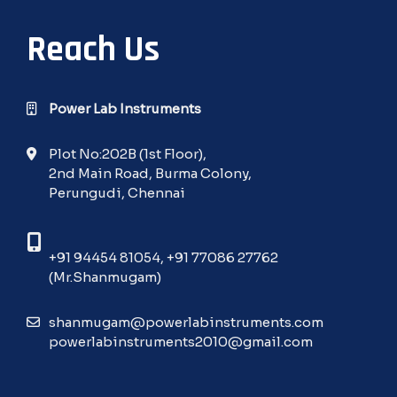
Reach Us
Power Lab Instruments
Plot No:202B (1st Floor),
2nd Main Road, Burma Colony,
Perungudi, Chennai
+91 94454 81054
,
+91 77086 27762
(Mr.Shanmugam)
shanmugam@powerlabinstruments.com
powerlabinstruments2010@gmail.com