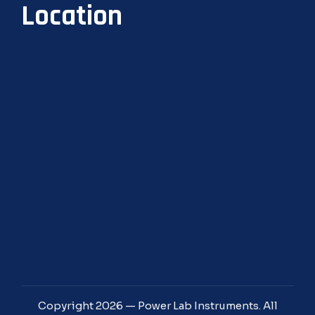
Location
Copyright 2026 — Power Lab Instruments. All