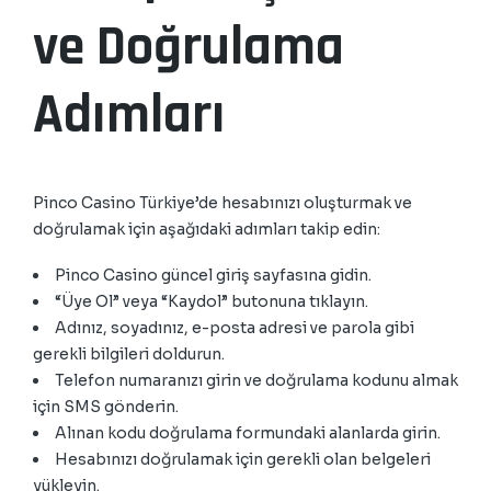
ve Doğrulama
Adımları
Pinco Casino Türkiye’de hesabınızı oluşturmak ve
doğrulamak için aşağıdaki adımları takip edin:
Pinco Casino güncel giriş sayfasına gidin.
“Üye Ol” veya “Kaydol” butonuna tıklayın.
Adınız, soyadınız, e-posta adresi ve parola gibi
gerekli bilgileri doldurun.
Telefon numaranızı girin ve doğrulama kodunu almak
için SMS gönderin.
Alınan kodu doğrulama formundaki alanlarda girin.
Hesabınızı doğrulamak için gerekli olan belgeleri
yükleyin.