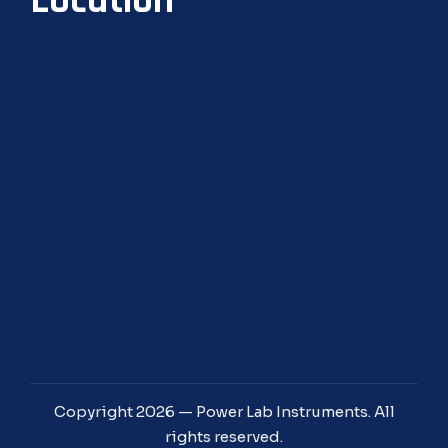
Location
Copyright 2026 — Power Lab Instruments. All
rights reserved.