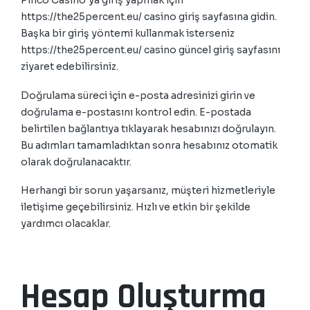
Pinco Casino’ya giriş yapmak için
https://the25percent.eu/ casino giriş sayfasına gidin.
Başka bir giriş yöntemi kullanmak isterseniz
https://the25percent.eu/ casino güncel giriş sayfasını
ziyaret edebilirsiniz.
Doğrulama süreci için e-posta adresinizi girin ve
doğrulama e-postasını kontrol edin. E-postada
belirtilen bağlantıya tıklayarak hesabınızı doğrulayın.
Bu adımları tamamladıktan sonra hesabınız otomatik
olarak doğrulanacaktır.
Herhangi bir sorun yaşarsanız, müşteri hizmetleriyle
iletişime geçebilirsiniz. Hızlı ve etkin bir şekilde
yardımcı olacaklar.
Hesap Oluşturma