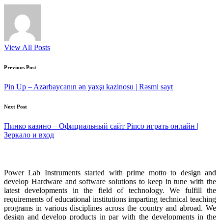
View All Posts
Post
Previous Post
navigation
Pin Up – Azərbaycanın ən yaxşı kazinosu | Rəsmi sayt
Next Post
Пинко казино – Официальный сайт Pinco играть онлайн |
Зеркало и вход
About Us
Power Lab Instruments started with prime motto to design and
develop Hardware and software solutions to keep in tune with the
latest developments in the field of technology. We fulfill the
requirements of educational institutions imparting technical teaching
programs in various disciplines across the country and abroad. We
design and develop products in par with the developments in the