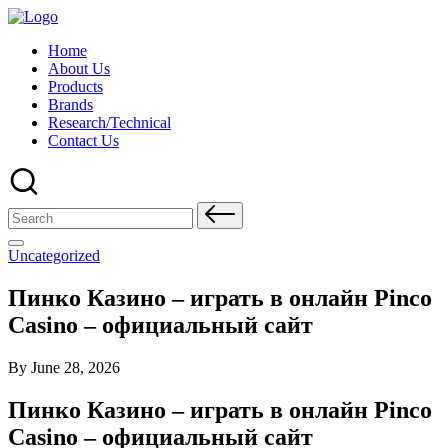
Skip
to
Home
content
About Us
Products
Brands
Research/Technical
Contact Us
Search
for:
Posted
Uncategorized
in
Пинко Казино – играть в онлайн Pinco
Casino – официальный сайт
Posted
By
June 28, 2026
by
Пинко Казино – играть в онлайн Pinco
Casino – официальный сайт