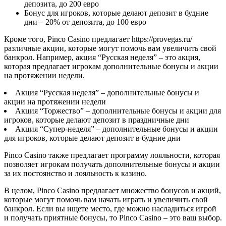
депозита, до 200 евро
Бонус для игроков, которые делают депозит в будние
дни – 20% от депозита, до 100 евро
Кроме того, Pinco Casino предлагает https://provegas.ru/
различные акции, которые могут помочь вам увеличить свой
банкрол. Например, акция “Русская неделя” – это акция,
которая предлагает игрокам дополнительные бонусы и акции
на протяжении недели.
Акция “Русская неделя” – дополнительные бонусы и
акции на протяжении недели
Акция “Торжество” – дополнительные бонусы и акции для
игроков, которые делают депозит в праздничные дни
Акция “Супер-неделя” – дополнительные бонусы и акции
для игроков, которые делают депозит в будние дни
Pinco Casino также предлагает программу лояльности, которая
позволяет игрокам получать дополнительные бонусы и акции
за их постоянство и лояльность к казино.
В целом, Pinco Casino предлагает множество бонусов и акций,
которые могут помочь вам начать играть и увеличить свой
банкрол. Если вы ищете место, где можно насладиться игрой
и получать приятные бонусы, то Pinco Casino – это ваш выбор.