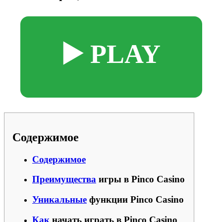
▶️ PLAY
Содержимое
Содержимое
Преимущества
игры в Pinco Casino
Уникальные
функции Pinco Casino
Как
начать играть в Pinco Casino