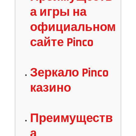
а игры на
официальном
сайте Pinco
Зеркало Pinco
казино
Преимуществ
а