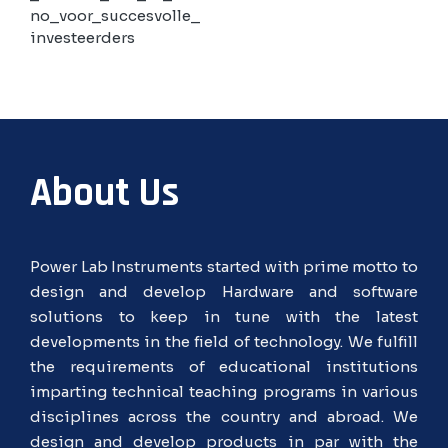
no_voor_succesvolle_
investeerders
About Us
Power Lab Instruments started with prime motto to
design and develop Hardware and software
solutions to keep in tune with the latest
developments in the field of technology. We fulfill
the requirements of educational institutions
imparting technical teaching programs in various
disciplines across the country and abroad. We
design and develop products in par with the