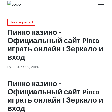
Uncategorized
Пинко казино –
Официальный сайт Pinco
играть онлайн | Зеркало и
вход
By
June 29, 2026
Пинко казино –
Официальный сайт Pinco
играть онлайн | Зеркало и
вход