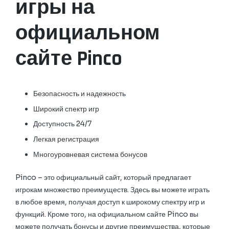
игры на
официальном
сайте Pinco
Безопасность и надежность
Широкий спектр игр
Доступность 24/7
Легкая регистрация
Многоуровневая система бонусов
Pinco – это официальный сайт, который предлагает
игрокам множество преимуществ. Здесь вы можете играть
в любое время, получая доступ к широкому спектру игр и
функций. Кроме того, на официальном сайте Pinco вы
можете получать бонусы и другие преимущества, которые