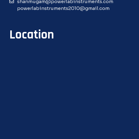
shanmugam@powerlabinstruments.com
powerlabinstruments2010@gmail.com
Location