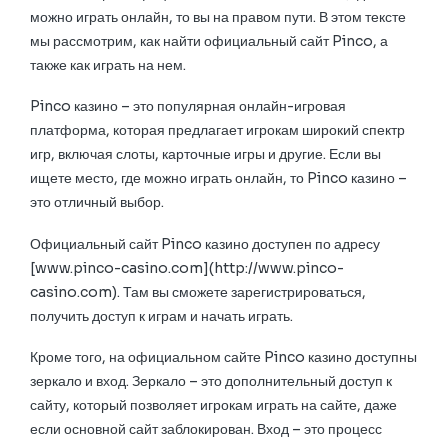
можно играть онлайн, то вы на правом пути. В этом тексте
мы рассмотрим, как найти официальный сайт Pinco, а
также как играть на нем.
Pinco казино – это популярная онлайн-игровая
платформа, которая предлагает игрокам широкий спектр
игр, включая слоты, карточные игры и другие. Если вы
ищете место, где можно играть онлайн, то Pinco казино –
это отличный выбор.
Официальный сайт Pinco казино доступен по адресу
[www.pinco-casino.com](http://www.pinco-
casino.com). Там вы сможете зарегистрироваться,
получить доступ к играм и начать играть.
Кроме того, на официальном сайте Pinco казино доступны
зеркало и вход. Зеркало – это дополнительный доступ к
сайту, который позволяет игрокам играть на сайте, даже
если основной сайт заблокирован. Вход – это процесс