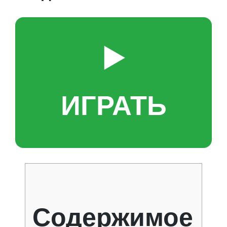
▶️
ИГРАТЬ
Содержимое