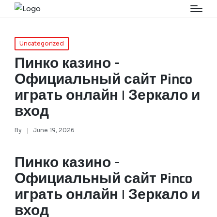
Uncategorized
Пинко казино –
Официальный сайт Pinco
играть онлайн | Зеркало и
вход
By
June 19, 2026
Пинко казино –
Официальный сайт Pinco
играть онлайн | Зеркало и
вход