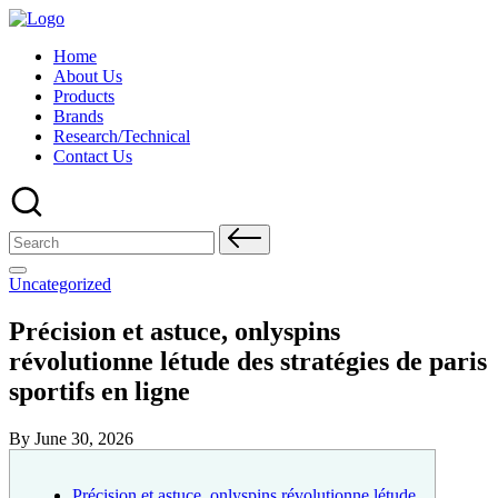
Skip
to
Home
content
About Us
Products
Brands
Research/Technical
Contact Us
Search
for:
Posted
Uncategorized
in
Précision et astuce, onlyspins
révolutionne létude des stratégies de paris
sportifs en ligne
Posted
By
June 30, 2026
by
Précision et astuce, onlyspins révolutionne létude