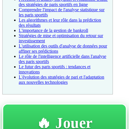
des stratégies de paris sportifs en ligne
Comprendre l'impact de l'analyse statistique sur
les paris sportifs
Les algorithmes et leur rôle dans la prédiction
des résultats
L'importance de la gestion de bankroll
Stratégies de mise et optimisation du retour sur
investissement
L'utilisation des outils d'analyse de données pour
affiner ses prédictions
Le rôle de l'intelligence artificielle dans l'analyse
des paris sportifs
Le futur des paris sportifs : tendances et
innovations
L'évolution des stratégies de pari et l'adaptation
aux nouvelles technologies
🔥 Jouer