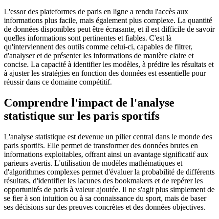
L'essor des plateformes de paris en ligne a rendu l'accès aux
informations plus facile, mais également plus complexe. La quantité
de données disponibles peut être écrasante, et il est difficile de savoir
quelles informations sont pertinentes et fiables. C'est là
qu'interviennent des outils comme celui-ci, capables de filtrer,
d'analyser et de présenter les informations de manière claire et
concise. La capacité à identifier les modèles, à prédire les résultats et
à ajuster les stratégies en fonction des données est essentielle pour
réussir dans ce domaine compétitif.
Comprendre l'impact de l'analyse
statistique sur les paris sportifs
L'analyse statistique est devenue un pilier central dans le monde des
paris sportifs. Elle permet de transformer des données brutes en
informations exploitables, offrant ainsi un avantage significatif aux
parieurs avertis. L'utilisation de modèles mathématiques et
d'algorithmes complexes permet d'évaluer la probabilité de différents
résultats, d'identifier les lacunes des bookmakers et de repérer les
opportunités de paris à valeur ajoutée. Il ne s'agit plus simplement de
se fier à son intuition ou à sa connaissance du sport, mais de baser
ses décisions sur des preuves concrètes et des données objectives.