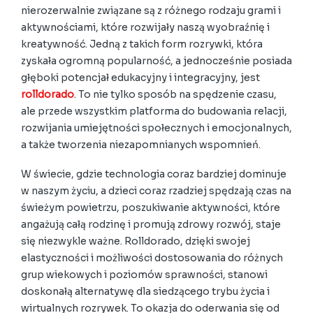
nierozerwalnie związane są z różnego rodzaju grami i
aktywnościami, które rozwijały naszą wyobraźnię i
kreatywność. Jedną z takich form rozrywki, która
zyskała ogromną popularność, a jednocześnie posiada
głęboki potencjał edukacyjny i integracyjny, jest
rolldorado
. To nie tylko sposób na spędzenie czasu,
ale przede wszystkim platforma do budowania relacji,
rozwijania umiejętności społecznych i emocjonalnych,
a także tworzenia niezapomnianych wspomnień.
W świecie, gdzie technologia coraz bardziej dominuje
w naszym życiu, a dzieci coraz rzadziej spędzają czas na
świeżym powietrzu, poszukiwanie aktywności, które
angażują całą rodzinę i promują zdrowy rozwój, staje
się niezwykle ważne. Rolldorado, dzięki swojej
elastyczności i możliwości dostosowania do różnych
grup wiekowych i poziomów sprawności, stanowi
doskonałą alternatywę dla siedzącego trybu życia i
wirtualnych rozrywek. To okazja do oderwania się od