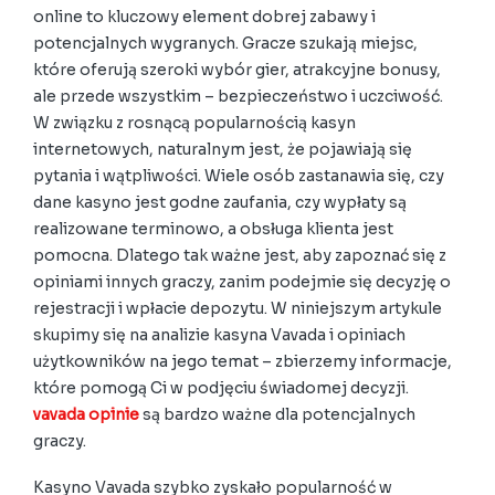
online to kluczowy element dobrej zabawy i
potencjalnych wygranych. Gracze szukają miejsc,
które oferują szeroki wybór gier, atrakcyjne bonusy,
ale przede wszystkim – bezpieczeństwo i uczciwość.
W związku z rosnącą popularnością kasyn
internetowych, naturalnym jest, że pojawiają się
pytania i wątpliwości. Wiele osób zastanawia się, czy
dane kasyno jest godne zaufania, czy wypłaty są
realizowane terminowo, a obsługa klienta jest
pomocna. Dlatego tak ważne jest, aby zapoznać się z
opiniami innych graczy, zanim podejmie się decyzję o
rejestracji i wpłacie depozytu. W niniejszym artykule
skupimy się na analizie kasyna Vavada i opiniach
użytkowników na jego temat – zbierzemy informacje,
które pomogą Ci w podjęciu świadomej decyzji.
vavada opinie
są bardzo ważne dla potencjalnych
graczy.
Kasyno Vavada szybko zyskało popularność w