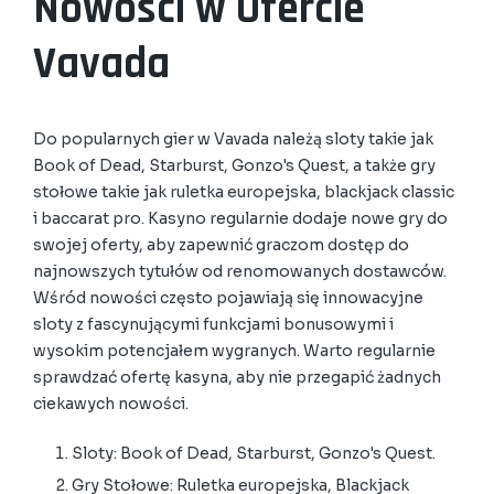
Nowości w Ofercie
Vavada
Do popularnych gier w Vavada należą sloty takie jak
Book of Dead, Starburst, Gonzo's Quest, a także gry
stołowe takie jak ruletka europejska, blackjack classic
i baccarat pro. Kasyno regularnie dodaje nowe gry do
swojej oferty, aby zapewnić graczom dostęp do
najnowszych tytułów od renomowanych dostawców.
Wśród nowości często pojawiają się innowacyjne
sloty z fascynującymi funkcjami bonusowymi i
wysokim potencjałem wygranych. Warto regularnie
sprawdzać ofertę kasyna, aby nie przegapić żadnych
ciekawych nowości.
Sloty: Book of Dead, Starburst, Gonzo's Quest.
Gry Stołowe: Ruletka europejska, Blackjack