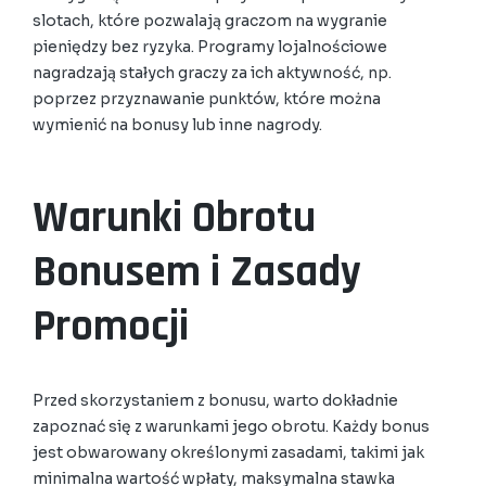
slotach, które pozwalają graczom na wygranie
pieniędzy bez ryzyka. Programy lojalnościowe
nagradzają stałych graczy za ich aktywność, np.
poprzez przyznawanie punktów, które można
wymienić na bonusy lub inne nagrody.
Warunki Obrotu
Bonusem i Zasady
Promocji
Przed skorzystaniem z bonusu, warto dokładnie
zapoznać się z warunkami jego obrotu. Każdy bonus
jest obwarowany określonymi zasadami, takimi jak
minimalna wartość wpłaty, maksymalna stawka