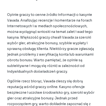
Opinie graczy to cenne źródło informacji o kasynie
Vavada. Analizując recenzje i komentarze na forach
internetowych i w mediach społecznościowych,
można wyciągnąć wnioski na temat zalet i wad tego
kasyna. Większość graczy chwali Vavada za szeroki
wybór gier, atrakcyjne bonusy, szybkie wypłaty i
sprawną obsługę klienta. Niektórzy gracze zgłaszają
jednak problemy z weryfikacją konta lub warunkami
obrotu bonusu. Warto pamiętać, że opinie są
subiektywne i mogą się różnić w zależności od
indywidualnych doświadczeń graczy.
Ogólnie rzecz biorąc, Vavada cieszy się dobrą
reputacją wśród graczy online. Kasyno oferuje
bezpieczne i uczciwe środowisko gry, szeroki wybór
gier oraz atrakcyjne bonusy. Jednak przed
rozpoczęciem gry, warto dokładnie zapoznać się z