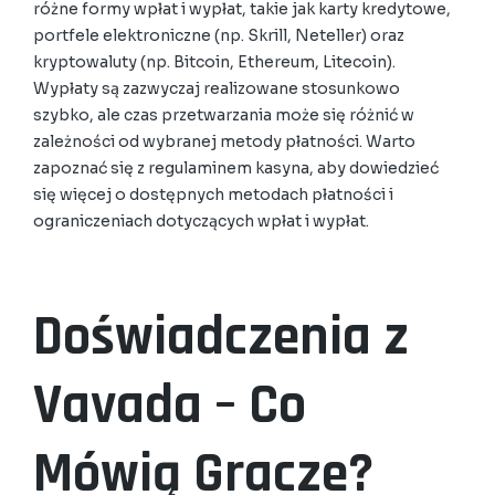
różne formy wpłat i wypłat, takie jak karty kredytowe,
portfele elektroniczne (np. Skrill, Neteller) oraz
kryptowaluty (np. Bitcoin, Ethereum, Litecoin).
Wypłaty są zazwyczaj realizowane stosunkowo
szybko, ale czas przetwarzania może się różnić w
zależności od wybranej metody płatności. Warto
zapoznać się z regulaminem kasyna, aby dowiedzieć
się więcej o dostępnych metodach płatności i
ograniczeniach dotyczących wpłat i wypłat.
Doświadczenia z
Vavada – Co
Mówią Gracze?