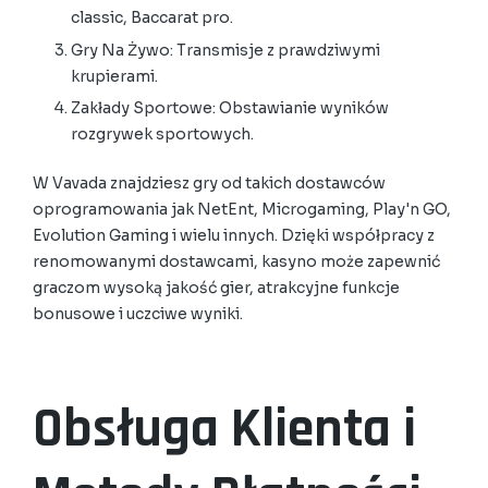
classic, Baccarat pro.
Gry Na Żywo: Transmisje z prawdziwymi
krupierami.
Zakłady Sportowe: Obstawianie wyników
rozgrywek sportowych.
W Vavada znajdziesz gry od takich dostawców
oprogramowania jak NetEnt, Microgaming, Play'n GO,
Evolution Gaming i wielu innych. Dzięki współpracy z
renomowanymi dostawcami, kasyno może zapewnić
graczom wysoką jakość gier, atrakcyjne funkcje
bonusowe i uczciwe wyniki.
Obsługa Klienta i