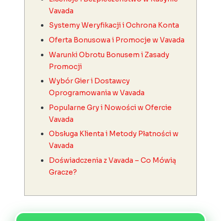
Vavada
Systemy Weryfikacji i Ochrona Konta
Oferta Bonusowa i Promocje w Vavada
Warunki Obrotu Bonusem i Zasady
Promocji
Wybór Gier i Dostawcy
Oprogramowania w Vavada
Popularne Gry i Nowości w Ofercie
Vavada
Obsługa Klienta i Metody Płatności w
Vavada
Doświadczenia z Vavada – Co Mówią
Gracze?