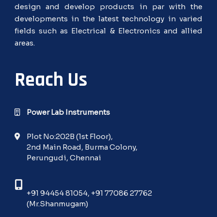
design and develop products in par with the
developments in the latest technology in varied
fields such as Electrical & Electronics and allied
areas.
Reach Us
Power Lab Instruments
Plot No:202B (1st Floor),
2nd Main Road, Burma Colony,
Perungudi, Chennai
+91 94454 81054
,
+91 77086 27762
(Mr.Shanmugam)