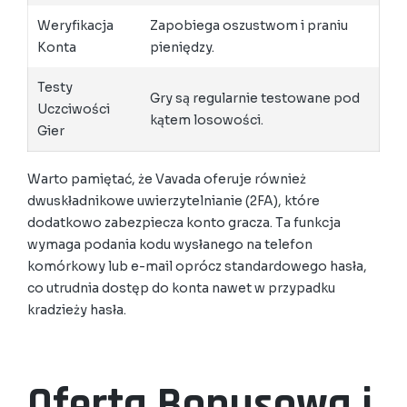
Weryfikacja
Zapobiega oszustwom i praniu
Konta
pieniędzy.
Testy
Gry są regularnie testowane pod
Uczciwości
kątem losowości.
Gier
Warto pamiętać, że Vavada oferuje również
dwuskładnikowe uwierzytelnianie (2FA), które
dodatkowo zabezpiecza konto gracza. Ta funkcja
wymaga podania kodu wysłanego na telefon
komórkowy lub e-mail oprócz standardowego hasła,
co utrudnia dostęp do konta nawet w przypadku
kradzieży hasła.
Oferta Bonusowa i