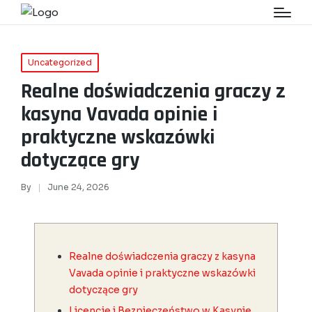
Uncategorized
Realne doświadczenia graczy z
kasyna Vavada opinie i
praktyczne wskazówki
dotyczące gry
By
June 24, 2026
Realne doświadczenia graczy z kasyna
Vavada opinie i praktyczne wskazówki
dotyczące gry
Licencje i Bezpieczeństwo w Kasynie