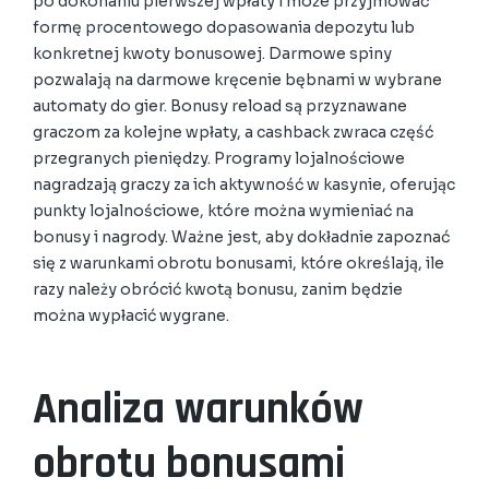
po dokonaniu pierwszej wpłaty i może przyjmować
formę procentowego dopasowania depozytu lub
konkretnej kwoty bonusowej. Darmowe spiny
pozwalają na darmowe kręcenie bębnami w wybrane
automaty do gier. Bonusy reload są przyznawane
graczom za kolejne wpłaty, a cashback zwraca część
przegranych pieniędzy. Programy lojalnościowe
nagradzają graczy za ich aktywność w kasynie, oferując
punkty lojalnościowe, które można wymieniać na
bonusy i nagrody. Ważne jest, aby dokładnie zapoznać
się z warunkami obrotu bonusami, które określają, ile
razy należy obrócić kwotą bonusu, zanim będzie
można wypłacić wygrane.
Analiza warunków
obrotu bonusami