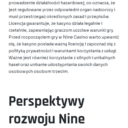
prowadzenie działalności hazardowej, co oznacza, że
jest regulowane przez odpowiedni organ nadzorczy i
musi przestrzegać określonych zasad i przepisów.
Licencja gwarantuje, że kasyno działa legalnie i
rzetelnie, zapewniając graczom uczciwe warunki gry.
Przed rozpoczęciem gry w Nine Casino warto upewnić
się, że kasyno posiada ważną licencję i zapoznać się z
polityką prywatności i warunkami korzystania z usługi.
Ważne jest również korzystanie z silnych i unikalnych
haseł oraz unikanie udostępniania swoich danych
osobowych osobom trzecim.
Perspektywy
rozwoju Nine