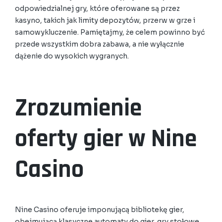
odpowiedzialnej gry, które oferowane są przez
kasyno, takich jak limity depozytów, przerw w grze i
samowykluczenie. Pamiętajmy, że celem powinno być
przede wszystkim dobra zabawa, a nie wyłącznie
dążenie do wysokich wygranych.
Zrozumienie
oferty gier w Nine
Casino
Nine Casino oferuje imponującą bibliotekę gier,
obejmującą klasyczne automaty do gier, gry stołowe,