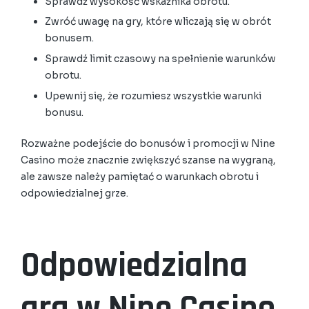
Sprawdź wysokość wskaźnika obrotu.
Zwróć uwagę na gry, które wliczają się w obrót
bonusem.
Sprawdź limit czasowy na spełnienie warunków
obrotu.
Upewnij się, że rozumiesz wszystkie warunki
bonusu.
Rozważne podejście do bonusów i promocji w Nine
Casino może znacznie zwiększyć szanse na wygraną,
ale zawsze należy pamiętać o warunkach obrotu i
odpowiedzialnej grze.
Odpowiedzialna
gra w Nine Casino