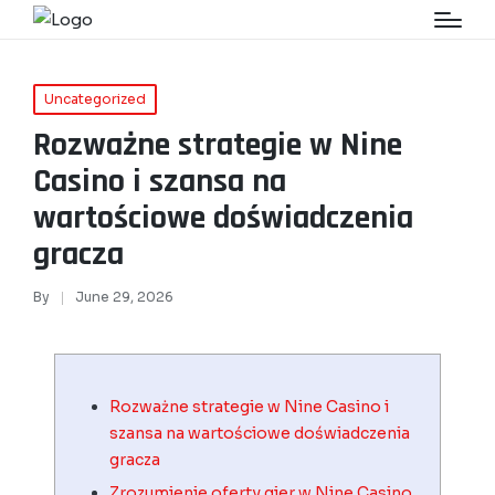
Uncategorized
Rozważne strategie w Nine
Casino i szansa na
wartościowe doświadczenia
gracza
By
June 29, 2026
Rozważne strategie w Nine Casino i
szansa na wartościowe doświadczenia
gracza
Zrozumienie oferty gier w Nine Casino