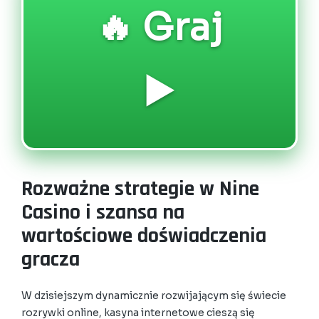
🔥 Graj
▶️
Rozważne strategie w Nine
Casino i szansa na
wartościowe doświadczenia
gracza
W dzisiejszym dynamicznie rozwijającym się świecie
rozrywki online, kasyna internetowe cieszą się