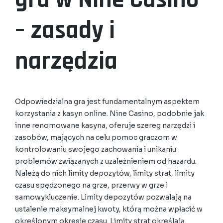
– zasady i
narzędzia
Odpowiedzialna gra jest fundamentalnym aspektem
korzystania z kasyn online. Nine Casino, podobnie jak
inne renomowane kasyna, oferuje szereg narzędzi i
zasobów, mających na celu pomoc graczom w
kontrolowaniu swojego zachowania i unikaniu
problemów związanych z uzależnieniem od hazardu.
Należą do nich limity depozytów, limity strat, limity
czasu spędzonego na grze, przerwy w grze i
samowykluczenie. Limity depozytów pozwalają na
ustalenie maksymalnej kwoty, którą można wpłacić w
określonym okresie czasu. Limity strat określają