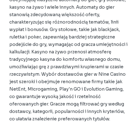
kasyno na żywo i wiele innych. Automaty do gier
stanowią zdecydowaną większość oferty,
charakteryzując się różnorodnością tematów, linii
wypłat i bonusów. Gry stołowe, takie jak blackjack,
ruletka i poker, zapewniają bardziej strategiczne
podejście do gry, wymagając od gracza umiejętności i
kalkulacji. Kasyno na żywo przenosi atmosferę
tradycyjnego kasyna do komfortu własnego domu,
umożliwiając grę z prawdziwymi krupierami w czasie
rzeczywistym. Wybór dostawców gier w Nine Casino
jest szeroki i obejmuje renomowane firmy takie jak
NetEnt, Microgaming, Play'n GO i Evolution Gaming,
co gwarantuje wysoką jakość i rzetelność
oferowanych gier. Gracze mogą filtrować gry według
dostawcy, kategorii, popularności i innych kryteriów,
co ułatwia znalezienie preferowanych tytułów.