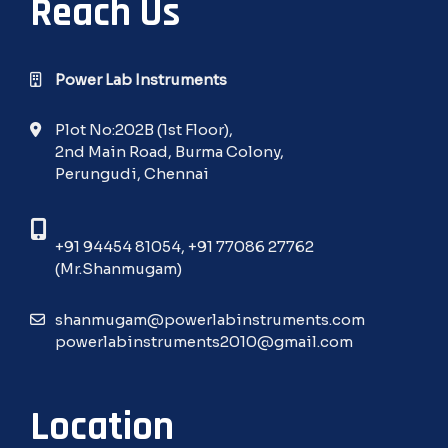
Reach Us
Power Lab Instruments
Plot No:202B (1st Floor),
2nd Main Road, Burma Colony,
Perungudi, Chennai
+91 94454 81054
,
+91 77086 27762
(Mr.Shanmugam)
shanmugam@powerlabinstruments.com
powerlabinstruments2010@gmail.com
Location