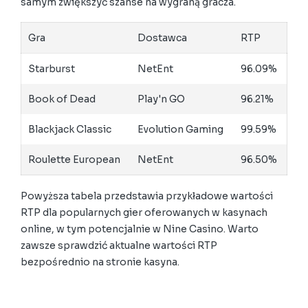
samym zwiększyć szanse na wygraną gracza.
Gra
Dostawca
RTP
Starburst
NetEnt
96.09%
Book of Dead
Play'n GO
96.21%
Blackjack Classic
Evolution Gaming
99.59%
Roulette European
NetEnt
96.50%
Powyższa tabela przedstawia przykładowe wartości
RTP dla popularnych gier oferowanych w kasynach
online, w tym potencjalnie w Nine Casino. Warto
zawsze sprawdzić aktualne wartości RTP
bezpośrednio na stronie kasyna.