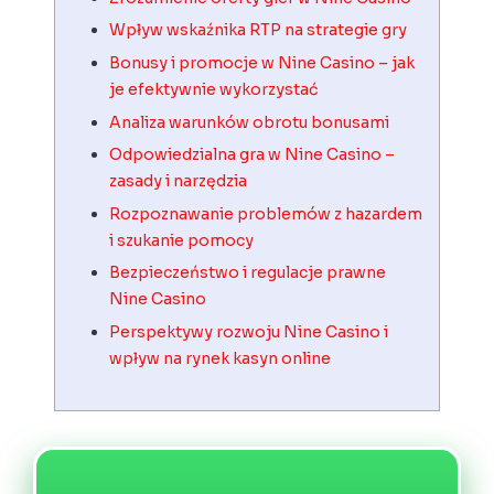
Wpływ wskaźnika RTP na strategie gry
Bonusy i promocje w Nine Casino – jak
je efektywnie wykorzystać
Analiza warunków obrotu bonusami
Odpowiedzialna gra w Nine Casino –
zasady i narzędzia
Rozpoznawanie problemów z hazardem
i szukanie pomocy
Bezpieczeństwo i regulacje prawne
Nine Casino
Perspektywy rozwoju Nine Casino i
wpływ na rynek kasyn online