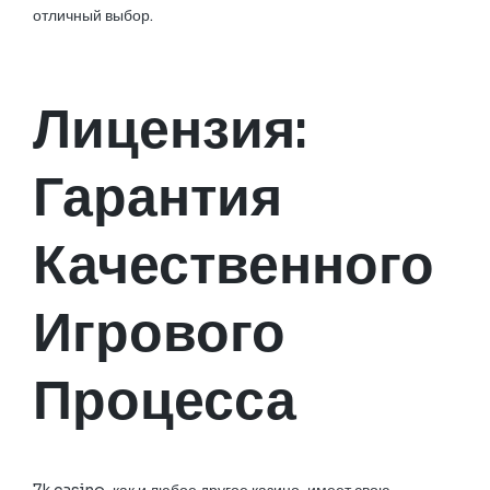
отличный выбор.
Лицензия:
Гарантия
Качественного
Игрового
Процесса