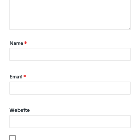
Name
*
Email
*
Website