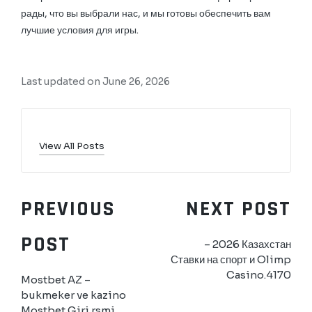
рады, что вы выбрали нас, и мы готовы обеспечить вам
лучшие условия для игры.
Last updated on June 26, 2026
View All Posts
PREVIOUS
NEXT POST
POST
– 2026 Казахстан
Ставки на спорт и Olimp
Casino.4170
Mostbet AZ –
bukmeker ve kazino
Mostbet Giri rsmi