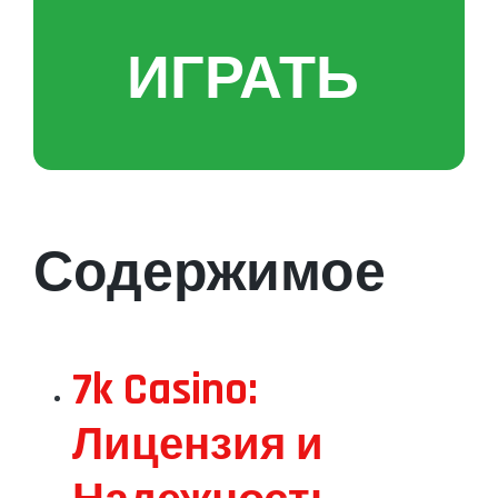
ИГРАТЬ
Содержимое
7k Casino:
Лицензия и