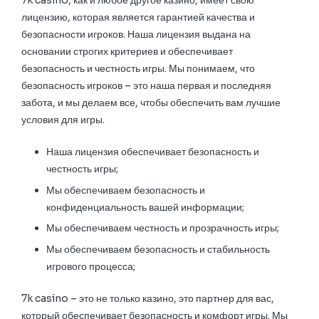
7k casino, как и любое другое казино, имеет свою
лицензию, которая является гарантией качества и
безопасности игроков. Наша лицензия выдана на
основании строгих критериев и обеспечивает
безопасность и честность игры. Мы понимаем, что
безопасность игроков – это наша первая и последняя
забота, и мы делаем все, чтобы обеспечить вам лучшие
условия для игры.
Наша лицензия обеспечивает безопасность и
честность игры;
Мы обеспечиваем безопасность и
конфиденциальность вашей информации;
Мы обеспечиваем честность и прозрачность игры;
Мы обеспечиваем безопасность и стабильность
игрового процесса;
7k casino – это не только казино, это партнер для вас,
который обеспечивает безопасность и комфорт игры. Мы