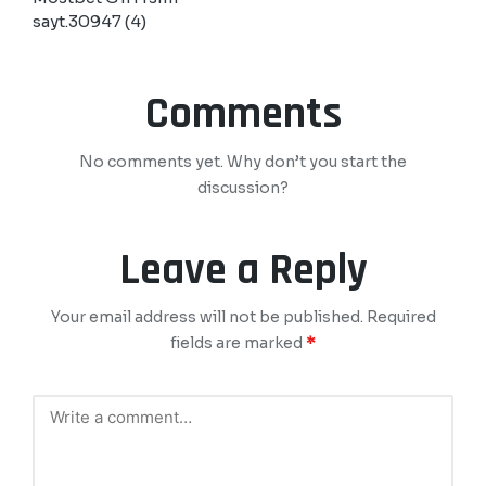
sayt.30947 (4)
Comments
No comments yet. Why don’t you start the
discussion?
Leave a Reply
Your email address will not be published.
Required
fields are marked
*