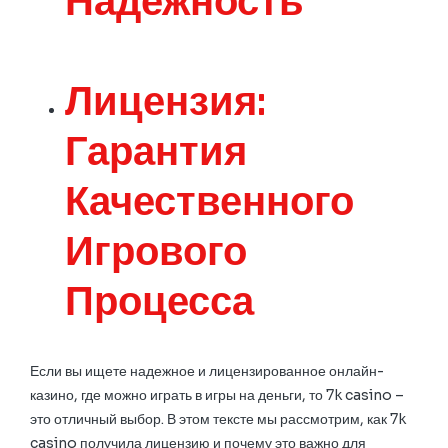
Надежность
Лицензия:
Гарантия
Качественного
Игрового
Процесса
Если вы ищете надежное и лицензированное онлайн-
казино, где можно играть в игры на деньги, то 7k casino –
это отличный выбор. В этом тексте мы рассмотрим, как 7k
casino получила лицензию и почему это важно для