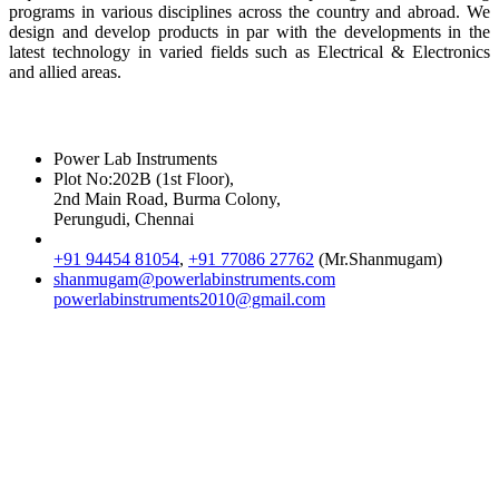
programs in various disciplines across the country and abroad. We
design and develop products in par with the developments in the
latest technology in varied fields such as Electrical & Electronics
and allied areas.
Reach Us
Power Lab Instruments
Plot No:202B (1st Floor),
2nd Main Road, Burma Colony,
Perungudi, Chennai
+91 94454 81054
,
+91 77086 27762
(Mr.Shanmugam)
shanmugam@powerlabinstruments.com
powerlabinstruments2010@gmail.com
Location