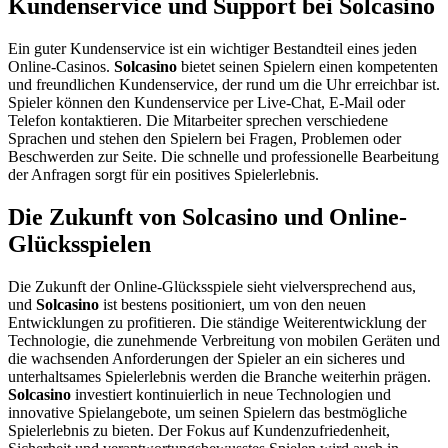
Kundenservice und Support bei Solcasino
Ein guter Kundenservice ist ein wichtiger Bestandteil eines jeden
Online-Casinos.
Solcasino
bietet seinen Spielern einen kompetenten
und freundlichen Kundenservice, der rund um die Uhr erreichbar ist.
Spieler können den Kundenservice per Live-Chat, E-Mail oder
Telefon kontaktieren. Die Mitarbeiter sprechen verschiedene
Sprachen und stehen den Spielern bei Fragen, Problemen oder
Beschwerden zur Seite. Die schnelle und professionelle Bearbeitung
der Anfragen sorgt für ein positives Spielerlebnis.
Die Zukunft von Solcasino und Online-
Glücksspielen
Die Zukunft der Online-Glücksspiele sieht vielversprechend aus,
und
Solcasino
ist bestens positioniert, um von den neuen
Entwicklungen zu profitieren. Die ständige Weiterentwicklung der
Technologie, die zunehmende Verbreitung von mobilen Geräten und
die wachsenden Anforderungen der Spieler an ein sicheres und
unterhaltsames Spielerlebnis werden die Branche weiterhin prägen.
Solcasino
investiert kontinuierlich in neue Technologien und
innovative Spielangebote, um seinen Spielern das bestmögliche
Spielerlebnis zu bieten. Der Fokus auf Kundenzufriedenheit,