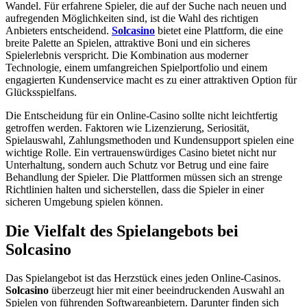
Wandel. Für erfahrene Spieler, die auf der Suche nach neuen und
aufregenden Möglichkeiten sind, ist die Wahl des richtigen
Anbieters entscheidend.
Solcasino
bietet eine Plattform, die eine
breite Palette an Spielen, attraktive Boni und ein sicheres
Spielerlebnis verspricht. Die Kombination aus moderner
Technologie, einem umfangreichen Spielportfolio und einem
engagierten Kundenservice macht es zu einer attraktiven Option für
Glücksspielfans.
Die Entscheidung für ein Online-Casino sollte nicht leichtfertig
getroffen werden. Faktoren wie Lizenzierung, Seriosität,
Spielauswahl, Zahlungsmethoden und Kundensupport spielen eine
wichtige Rolle. Ein vertrauenswürdiges Casino bietet nicht nur
Unterhaltung, sondern auch Schutz vor Betrug und eine faire
Behandlung der Spieler. Die Plattformen müssen sich an strenge
Richtlinien halten und sicherstellen, dass die Spieler in einer
sicheren Umgebung spielen können.
Die Vielfalt des Spielangebots bei
Solcasino
Das Spielangebot ist das Herzstück eines jeden Online-Casinos.
Solcasino
überzeugt hier mit einer beeindruckenden Auswahl an
Spielen von führenden Softwareanbietern. Darunter finden sich