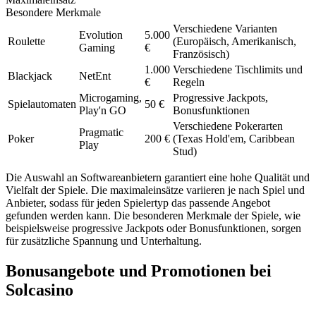
Besondere Merkmale
Verschiedene Varianten
Evolution
5.000
Roulette
(Europäisch, Amerikanisch,
Gaming
€
Französisch)
1.000
Verschiedene Tischlimits und
Blackjack
NetEnt
€
Regeln
Microgaming,
Progressive Jackpots,
Spielautomaten
50 €
Play'n GO
Bonusfunktionen
Verschiedene Pokerarten
Pragmatic
Poker
200 €
(Texas Hold'em, Caribbean
Play
Stud)
Die Auswahl an Softwareanbietern garantiert eine hohe Qualität und
Vielfalt der Spiele. Die maximaleinsätze variieren je nach Spiel und
Anbieter, sodass für jeden Spielertyp das passende Angebot
gefunden werden kann. Die besonderen Merkmale der Spiele, wie
beispielsweise progressive Jackpots oder Bonusfunktionen, sorgen
für zusätzliche Spannung und Unterhaltung.
Bonusangebote und Promotionen bei
Solcasino