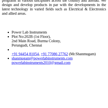
programs in various disciplines across the country and abroad. We
design and develop products in par with the developments in the
latest technology in varied fields such as Electrical & Electronics
and allied areas.
Reach Us
Power Lab Instruments
Plot No:202B (1st Floor),
2nd Main Road, Burma Colony,
Perungudi, Chennai
+91 94454 81054
,
+91 77086 27762
(Mr.Shanmugam)
shanmugam@powerlabinstruments.com
powerlabinstruments2010@gmail.com
Location