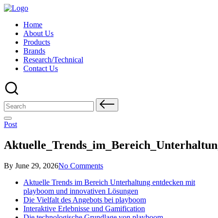
Skip
to
Home
content
About Us
Products
Brands
Research/Technical
Contact Us
Search
for:
Posted
Post
in
Aktuelle_Trends_im_Bereich_Unterhaltu
Posted
By
June 29, 2026
No Comments
by
Aktuelle Trends im Bereich Unterhaltung entdecken mit
playboom und innovativen Lösungen
Die Vielfalt des Angebots bei playboom
Interaktive Erlebnisse und Gamification
Die technologische Grundlage von playboom