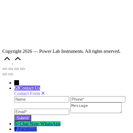
Copyright 2026 — Power Lab Instruments. All rights reserved.
Scroll
to
Top
→
Contact Us
Contact Form
Name
Phone
Ema
Message
Chat Now
WhatsApp
Facebook