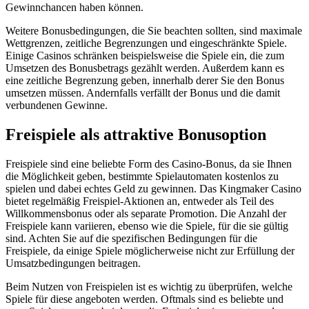
Gewinnchancen haben können.
Weitere Bonusbedingungen, die Sie beachten sollten, sind maximale
Wettgrenzen, zeitliche Begrenzungen und eingeschränkte Spiele.
Einige Casinos schränken beispielsweise die Spiele ein, die zum
Umsetzen des Bonusbetrags gezählt werden. Außerdem kann es
eine zeitliche Begrenzung geben, innerhalb derer Sie den Bonus
umsetzen müssen. Andernfalls verfällt der Bonus und die damit
verbundenen Gewinne.
Freispiele als attraktive Bonusoption
Freispiele sind eine beliebte Form des Casino-Bonus, da sie Ihnen
die Möglichkeit geben, bestimmte Spielautomaten kostenlos zu
spielen und dabei echtes Geld zu gewinnen. Das Kingmaker Casino
bietet regelmäßig Freispiel-Aktionen an, entweder als Teil des
Willkommensbonus oder als separate Promotion. Die Anzahl der
Freispiele kann variieren, ebenso wie die Spiele, für die sie gültig
sind. Achten Sie auf die spezifischen Bedingungen für die
Freispiele, da einige Spiele möglicherweise nicht zur Erfüllung der
Umsatzbedingungen beitragen.
Beim Nutzen von Freispielen ist es wichtig zu überprüfen, welche
Spiele für diese angeboten werden. Oftmals sind es beliebte und