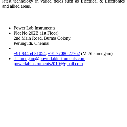
latest technology in varied fields such as Electrical & Electronics
and allied areas.
Reach Us
Power Lab Instruments
Plot No:202B (1st Floor),
2nd Main Road, Burma Colony,
Perungudi, Chennai
+91 94454 81054
,
+91 77086 27762
(Mr.Shanmugam)
shanmugam@powerlabinstruments.com
powerlabinstruments2010@gmail.com
Location