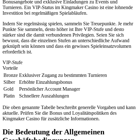
Bonusangebote und exklusive Einladungen zu Events und
Turnieren. Ein VIP-Status im Kingmaker Casino ist eine lohnende
Investition bei regelmäßigen Spielabläufen.
Indem Sie regelmässig spielen, sammeln Sie Treuepunkte. Je mehr
Punkte Sie sammeln, desto höher ist Ihre VIP-Stufe und desto
stärker sind die damit verbundenen Privilegien. Seien Sie sich
bewusst, dass die einzelnen Stufen an unterschiedliche Aufwand
geknüpft sein können und dass ein gewisses Spieleinsatzvolumen
erforderlich ist.
VIP-Stufe
Vorteile
Bronze
Exklusiver Zugang zu bestimmten Turnieren
Silber
Erhöhte Einzahlungsbonus
Gold
Persönlicher Account Manager
Platin
Schnellere Auszahlungen
Die oben genannte Tabelle beschreibt generelle Vorgaben und kann
aktuelle. Prüfen Sie die Bonus und Loyalitätspolitiken des
Kingmaker Casino für zusätzliche Informationen.
Die Bedeutung der Allgemeinen