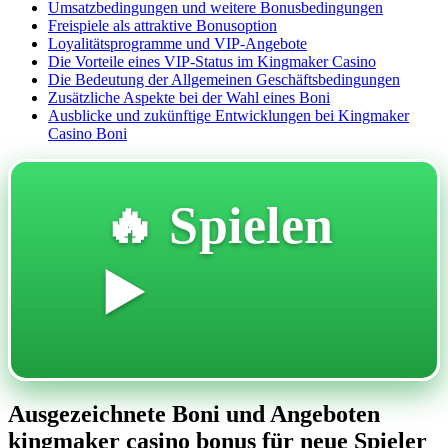
Umsatzbedingungen und weitere Bonusbedingungen
Freispiele als attraktive Bonusoption
Loyalitätsprogramme und VIP-Angebote
Die Vorteile eines VIP-Status im Kingmaker Casino
Die Bedeutung der Allgemeinen Geschäftsbedingungen
Zusätzliche Aspekte bei der Wahl eines Boni
Ausblicke und zukünftige Entwicklungen bei Kingmaker
Casino Boni
🔥 Spielen
▶️
Ausgezeichnete Boni und Angeboten
kingmaker casino bonus für neue Spieler