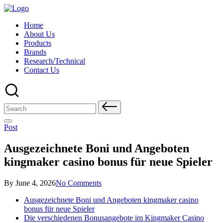
Skip
to
Home
content
About Us
Products
Brands
Research/Technical
Contact Us
Search
for:
Posted
Post
in
Ausgezeichnete Boni und Angeboten
kingmaker casino bonus für neue Spieler
Posted
By
June 4, 2026
No Comments
by
Ausgezeichnete Boni und Angeboten kingmaker casino
bonus für neue Spieler
Die verschiedenen Bonusangebote im Kingmaker Casino