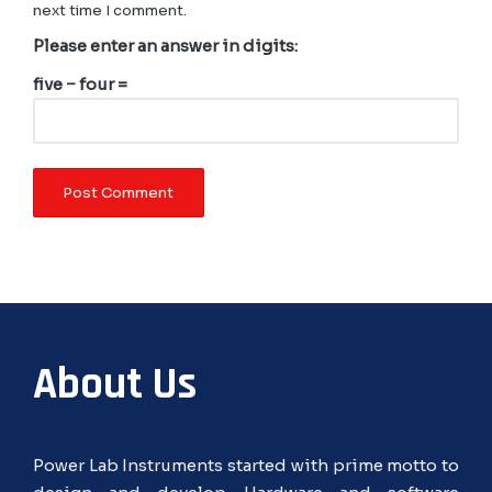
next time I comment.
Please enter an answer in digits:
five − four =
About Us
Power Lab Instruments started with prime motto to