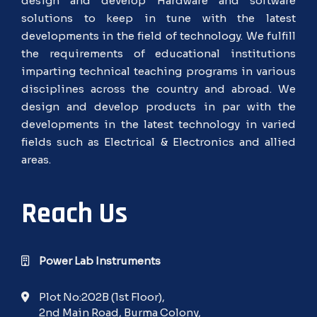
design and develop Hardware and software
solutions to keep in tune with the latest
developments in the field of technology. We fulfill
the requirements of educational institutions
imparting technical teaching programs in various
disciplines across the country and abroad. We
design and develop products in par with the
developments in the latest technology in varied
fields such as Electrical & Electronics and allied
areas.
Reach Us
Power Lab Instruments
Plot No:202B (1st Floor),
2nd Main Road, Burma Colony,