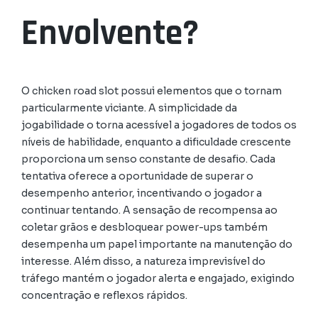
Envolvente?
O chicken road slot possui elementos que o tornam
particularmente viciante. A simplicidade da
jogabilidade o torna acessível a jogadores de todos os
níveis de habilidade, enquanto a dificuldade crescente
proporciona um senso constante de desafio. Cada
tentativa oferece a oportunidade de superar o
desempenho anterior, incentivando o jogador a
continuar tentando. A sensação de recompensa ao
coletar grãos e desbloquear power-ups também
desempenha um papel importante na manutenção do
interesse. Além disso, a natureza imprevisível do
tráfego mantém o jogador alerta e engajado, exigindo
concentração e reflexos rápidos.