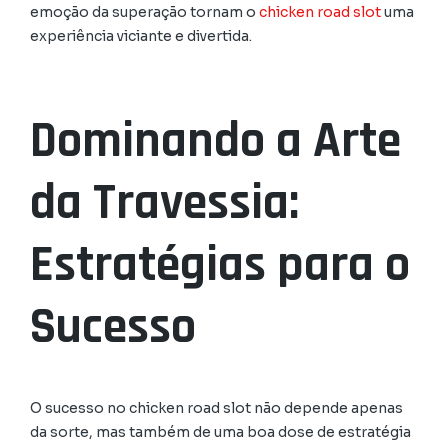
emoção da superação tornam o
chicken road slot
uma
experiência viciante e divertida.
Dominando a Arte
da Travessia:
Estratégias para o
Sucesso
O sucesso no chicken road slot não depende apenas
da sorte, mas também de uma boa dose de estratégia