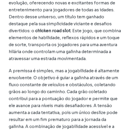
evolução, oferecendo novas e excitantes formas de
entretenimento para jogadores de todas as idades.
Dentro desse universo, um título tem ganhado
destaque pela sua simplicidade viciante e desafios
divertidos: o
chicken road slot
. Este jogo, que combina
elementos de habilidade, reflexos rápidos e um toque
de sorte, transporta os jogadores para uma aventura
hilária onde controlam uma galinha determinada a
atravessar uma estrada movimentada.
A premissa é simples, mas a jogabilidade é altamente
envolvente. O objetivo é guiar a galinha através de um
fluxo constante de veículos e obstáculos, coletando
grãos ao longo do caminho. Cada grão coletado
contribui para a pontuação do jogador e permite que
ele avance para níveis mais desafiadores. A tensão
aumenta a cada tentativa, pois um único deslize pode
resultar em um fim prematuro para a jornada da
galinha. A combinação de jogabilidade acessível e a