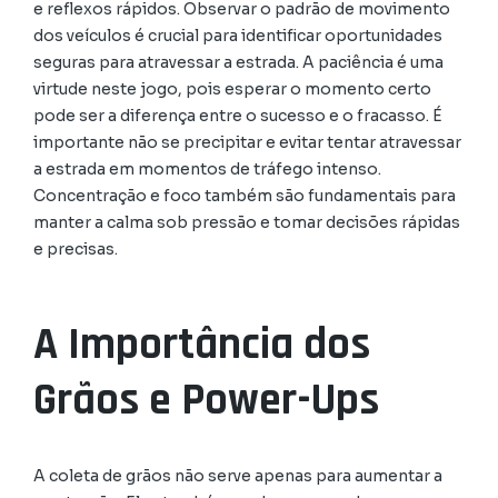
e reflexos rápidos. Observar o padrão de movimento
dos veículos é crucial para identificar oportunidades
seguras para atravessar a estrada. A paciência é uma
virtude neste jogo, pois esperar o momento certo
pode ser a diferença entre o sucesso e o fracasso. É
importante não se precipitar e evitar tentar atravessar
a estrada em momentos de tráfego intenso.
Concentração e foco também são fundamentais para
manter a calma sob pressão e tomar decisões rápidas
e precisas.
A Importância dos
Grãos e Power-Ups
A coleta de grãos não serve apenas para aumentar a