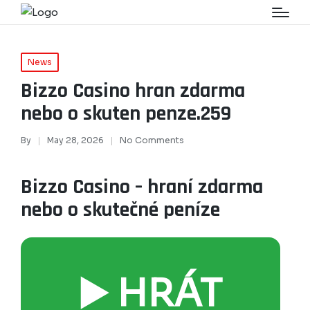
News
Bizzo Casino hran zdarma
nebo o skuten penze.259
By
May 28, 2026
No Comments
Bizzo Casino – hraní zdarma
nebo o skutečné peníze
▶️ HRÁT