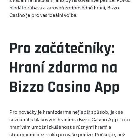
s kádami a hračkami, aniž by riskovali své peníze. Pokud
hledáte zábavu a zároveň zodpovědné hraní, Bizzo
Casino je pro vás ideální volba.
Pro začátečníky:
Hraní zdarma na
Bizzo Casino App
Pro nováčky je hraní zdarma nejlepší způsob, jak se
seznámit s hlasovými hraními a Bizzo Casino App. Toto
hraní vám umožní zkušenost s různými hrami a
strategiemi bez rizika pro vaše peníze. Počkejte, než