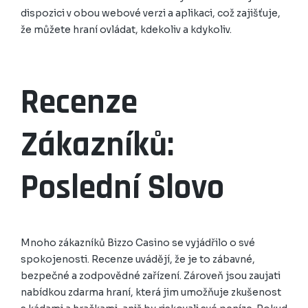
dispozici v obou webové verzi a aplikaci, což zajišťuje,
že můžete hraní ovládat, kdekoliv a kdykoliv.
Recenze
Zákazníků:
Poslední Slovo
Mnoho zákazníků Bizzo Casino se vyjádřilo o své
spokojenosti. Recenze uvádějí, že je to zábavné,
bezpečné a zodpovědné zařízení. Zároveň jsou zaujati
nabídkou zdarma hraní, která jim umožňuje zkušenost