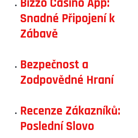
Bizzo Casino App:
Snadné Připojení k
Zábavě
Bezpečnost a
Zodpovědné Hraní
Recenze Zákazníků:
Poslední Slovo