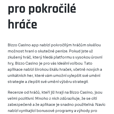
pro pokročilé
hráče
Bizzo Casino app nabízí pokročilým hráčům skvělou
možnost hraní o skutečné peníze. Pokud jste už
zkušený hráč, který hledá platformu s vysokou úrovní
hry, Bizzo Casino je pro vás ideální volbou. Tato
aplikace nabízí širokou škálu hraček, včetně nových a
unikátních her, které vám umožní vylepšit své umění
strategie a zlepšit své umění výběru strategií.
Recenze od hráčů, kteří již hrají na Bizzo Casino, jsou
velmi pozitivní. Mnoho z nich zdůrazňuje, že se cítí
zabezpečeně a že aplikace je snadno použitelná. Navíc
nabízí vynikající bonusové programy a výhody pro