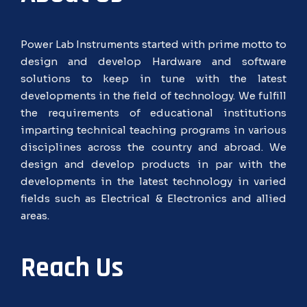
Power Lab Instruments started with prime motto to
design and develop Hardware and software
solutions to keep in tune with the latest
developments in the field of technology. We fulfill
the requirements of educational institutions
imparting technical teaching programs in various
disciplines across the country and abroad. We
design and develop products in par with the
developments in the latest technology in varied
fields such as Electrical & Electronics and allied
areas.
Reach Us