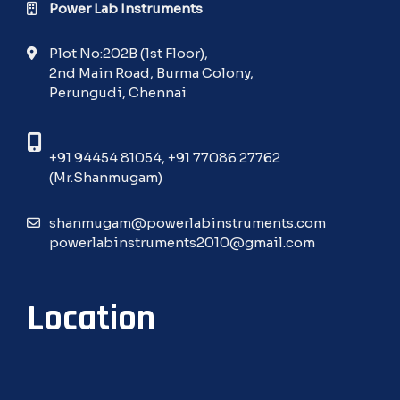
Power Lab Instruments
Plot No:202B (1st Floor),
2nd Main Road, Burma Colony,
Perungudi, Chennai
+91 94454 81054
,
+91 77086 27762
(Mr.Shanmugam)
shanmugam@powerlabinstruments.com
powerlabinstruments2010@gmail.com
Location