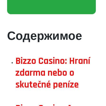
Содержимое
Bizzo Casino: Hraní
zdarma nebo o
skutečné peníze