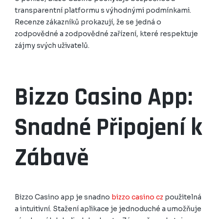
transparentní platformu s výhodnými podmínkami.
Recenze zákazníků prokazují, že se jedná o
zodpovědné a zodpovědné zařízení, které respektuje
zájmy svých uživatelů.
Bizzo Casino App:
Snadné Připojení k
Zábavě
Bizzo Casino app je snadno
bizzo casino cz
použitelná
a intuitivní. Stažení aplikace je jednoduché a umožňuje