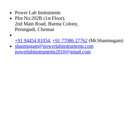
Reach Us
Power Lab Instruments
Plot No:202B (1st Floor),
2nd Main Road, Burma Colony,
Perungudi, Chennai
+91 94454 81054
,
+91 77086 27762
(Mr.Shanmugam)
shanmugam@powerlabinstruments.com
powerlabinstruments2010@gmail.com
Location