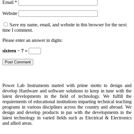
Email
*
Website
Save my name, email, and website in this browser for the next
time I comment.
Please enter an answer in digits:
sixteen − 7 =
About Us
Power Lab Instruments started with prime motto to design and
develop Hardware and software solutions to keep in tune with the
latest developments in the field of technology. We fulfill the
requirements of educational institutions imparting technical teaching
programs in various disciplines across the country and abroad. We
design and develop products in par with the developments in the
latest technology in varied fields such as Electrical & Electronics
and allied areas.