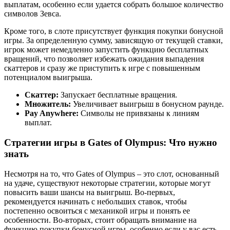
выплатам, особенно если удается собрать большое количество
символов Зевса.
Кроме того, в слоте присутствует функция покупки бонусной
игры. За определенную сумму, зависящую от текущей ставки,
игрок может немедленно запустить функцию бесплатных
вращений, что позволяет избежать ожидания выпадения
скаттеров и сразу же приступить к игре с повышенным
потенциалом выигрыша.
Скаттер:
Запускает бесплатные вращения.
Множитель:
Увеличивает выигрыш в бонусном раунде.
Pay Anywhere:
Символы не привязаны к линиям
выплат.
Стратегии игры в Gates of Olympus: Что нужно
знать
Несмотря на то, что Gates of Olympus – это слот, основанный
на удаче, существуют некоторые стратегии, которые могут
повысить ваши шансы на выигрыш. Во-первых,
рекомендуется начинать с небольших ставок, чтобы
постепенно освоиться с механикой игры и понять ее
особенности. Во-вторых, стоит обращать внимание на
функцию покупки бонусной игры, особенно если у вас есть