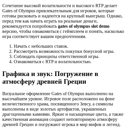
Сочетание высокой волатильности и высокого RTP делает
Gates of Olympus привлекательным для игроков, которые
готовы рисковать и надеются на крупный выигрыш. Однако,
перед тем как начать играть на реальные деньги,
рекомендуется попробовать
gates of olympus slot demo
версию, чтобы ознакомиться с геймплеем и понять, насколько
игра соответствует вашим предпочтениям.
Начать с небольших ставок.
Рассмотреть возможность покупки бонусной игры.
Соблюдать принципы ответственной игры.
Ознакомиться с RTP и волатильностью.
Графика и звук: Погружение в
атмосферу древней Греции
Визуальное оформление Gates of Olympus выполнено на
высочайшем уровне. Игровое поле расположено на фоне
величественного храма, посвященного Зевсу, а символы
выполнены в виде золотых артефактов, украшенных
драгоценными камнями. Яркие и насыщенные цвета, а также
качественная анимация создают неповторимую атмосферу
древней Греции и погружают игрока в мир мифов и легенд.