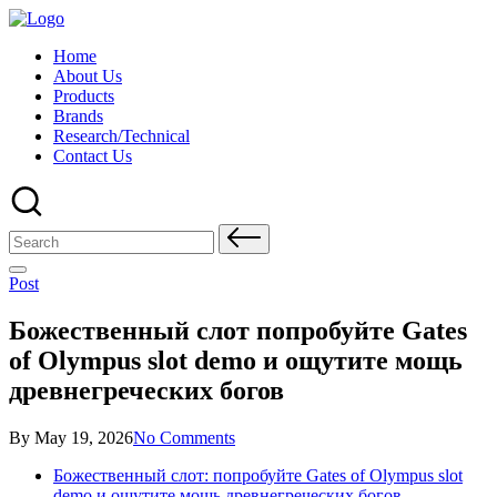
Skip
to
Home
content
About Us
Products
Brands
Research/Technical
Contact Us
Search
for:
Posted
Post
in
Божественный слот попробуйте Gates
of Olympus slot demo и ощутите мощь
древнегреческих богов
Posted
By
May 19, 2026
No Comments
by
Божественный слот: попробуйте Gates of Olympus slot
demo и ощутите мощь древнегреческих богов