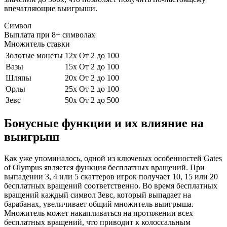
впечатляющие выигрыши.
Символ
Выплата при 8+ символах
Множитель ставки
Золотые монеты
12x
От 2 до 100
Вазы
15x
От 2 до 100
Шляпы
20x
От 2 до 100
Орлы
25x
От 2 до 100
Зевс
50x
От 2 до 500
Бонусные функции и их влияние на
выигрыш
Как уже упоминалось, одной из ключевых особенностей Gates
of Olympus является функция бесплатных вращений. При
выпадении 3, 4 или 5 скаттеров игрок получает 10, 15 или 20
бесплатных вращений соответственно. Во время бесплатных
вращений каждый символ Зевс, который выпадает на
барабанах, увеличивает общий множитель выигрыша.
Множитель может накапливаться на протяжении всех
бесплатных вращений, что приводит к колоссальным