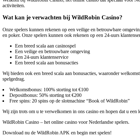
activiteiten.
Wat kan je verwachten bij WildRobin Casino?
Onze spelers kunnen rekenen op een veilige en betrouwbare omgeving,
en poker. Onze spelers kunnen ook rekenen op een 24-uurs klantenser
Een breed scala aan casinospel
Een veilige en betrouwbare omgeving
Een 24-uurs klantenservice
Een breed scala aan bonusacties
Wij bieden ook een breed scala aan bonusacties, waaronder welkomstb
spelgedrag.
Welkomstbonus: 100% storting tot €100
Depositbonus: 50% storting tot €200
Free spins: 20 spins op de slotmachine “Book of WildRobin”
Wij zijn trots om u te verwelkomen in ons casino en hopen dat u een le
WildRobin Casino – het online casino voor Nederlandse spelers.
Download nu de WildRobin APK en begin met spelen!