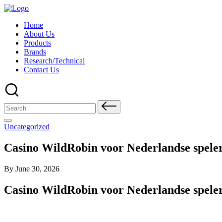
Skip
to
Home
content
About Us
Products
Brands
Research/Technical
Contact Us
Search
for:
Posted
Uncategorized
in
Casino WildRobin voor Nederlandse speler
Posted
By
June 30, 2026
by
Casino WildRobin voor Nederlandse speler