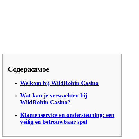
Содержимое
Welkom bij WildRobin Casino
Wat kan je verwachten bij
WildRobin Casino?
Klantenservice en ondersteuning: een
veilig en betrouwbaar spel