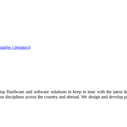
nusów i promocji
p Hardware and software solutions to keep in tune with the latest dev
ious disciplines across the country and abroad. We design and develop pr