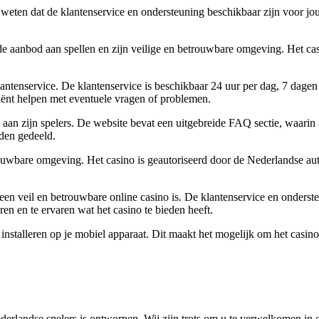
e weten dat de klantenservice en ondersteuning beschikbaar zijn voor jou
de aanbod aan spellen en zijn veilige en betrouwbare omgeving. Het cas
ntenservice. De klantenservice is beschikbaar 24 uur per dag, 7 dagen 
ciënt helpen met eventuele vragen of problemen.
aan zijn spelers. De website bevat een uitgebreide FAQ sectie, waarin
rden gedeeld.
uwbare omgeving. Het casino is geautoriseerd door de Nederlandse autor
en veil en betrouwbare online casino is. De klantenservice en onderste
n en te ervaren wat het casino te bieden heeft.
talleren op je mobiel apparaat. Dit maakt het mogelijk om het casino 
erlandse spelers is ontworpen. Wij zijn trots om u te verwelkomen in o