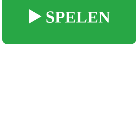
▶️ SPELEN