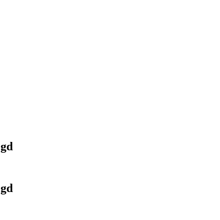
egd
egd