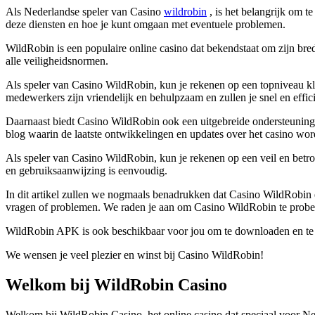
Als Nederlandse speler van Casino
wildrobin
, is het belangrijk om t
deze diensten en hoe je kunt omgaan met eventuele problemen.
WildRobin is een populaire online casino dat bekendstaat om zijn bre
alle veiligheidsnormen.
Als speler van Casino WildRobin, kun je rekenen op een topniveau kla
medewerkers zijn vriendelijk en behulpzaam en zullen je snel en effi
Daarnaast biedt Casino WildRobin ook een uitgebreide ondersteuning 
blog waarin de laatste ontwikkelingen en updates over het casino wo
Als speler van Casino WildRobin, kun je rekenen op een veil en betro
en gebruiksaanwijzing is eenvoudig.
In dit artikel zullen we nogmaals benadrukken dat Casino WildRobin e
vragen of problemen. We raden je aan om Casino WildRobin te probere
WildRobin APK is ook beschikbaar voor jou om te downloaden en te ins
We wensen je veel plezier en winst bij Casino WildRobin!
Welkom bij WildRobin Casino
Welkom bij WildRobin Casino, het online casino dat speciaal voor Ned