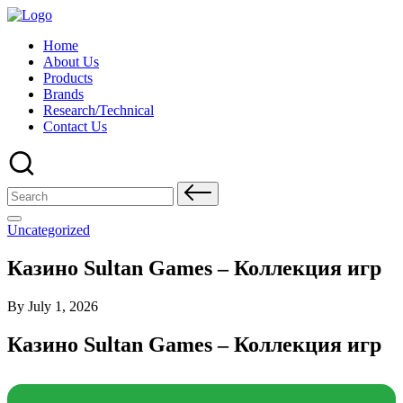
Skip
to
Home
content
About Us
Products
Brands
Research/Technical
Contact Us
Search
for:
Posted
Uncategorized
in
Казино Sultan Games – Коллекция игр
Posted
By
July 1, 2026
by
Казино Sultan Games – Коллекция игр