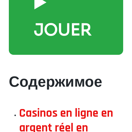
▶️
JOUER
Содержимое
Casinos en ligne en
argent réel en