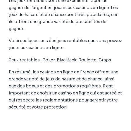
Les jeux rentables sont une excellente façon de
gagner de l’argent en jouant aux casinos en ligne. Les
jeux de hasard et de chance sont très populaires, car
ils offrent une grande variété de possibilités de
gagner.
Voici quelques-uns des jeux rentables que vous pouvez
jouer aux casinos en ligne :
Jeux rentables : Poker, Blackjack, Roulette, Craps
En résumé, les casinos en ligne en France offrent une
grande variété de jeux de hasard et de chance, ainsi
que des bonus et des promotions régulières. Il est
important de choisir un casino en ligne qui est agréé et
qui respecte les réglementations pour garantir votre
sécurité et votre protection.