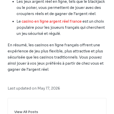
Les jeux argent réel en ligne, tels que le blackjack
ou le poker, vous permettent de jouer avec des
croupiers réels et de gagner de l’argent réel.
Le
casino en ligne argent réel france
est un choix
populaire pour les joueurs français qui cherchent
un jeu sécurisé et régulé.
En résumé, les casinos en ligne français offrent une
expérience de jeu plus flexible, plus attractive et plus
sécurisée que les casinos traditionnels. Vous pouvez
ainsi jouer à vos jeux préférés à partir de chez vous et
gagner de l’argent réel.
Last updated on May 17, 2026
View All Posts