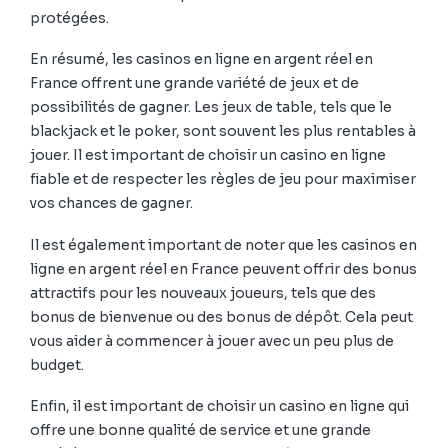
protégées.
En résumé, les casinos en ligne en argent réel en
France offrent une grande variété de jeux et de
possibilités de gagner. Les jeux de table, tels que le
blackjack et le poker, sont souvent les plus rentables à
jouer. Il est important de choisir un casino en ligne
fiable et de respecter les règles de jeu pour maximiser
vos chances de gagner.
Il est également important de noter que les casinos en
ligne en argent réel en France peuvent offrir des bonus
attractifs pour les nouveaux joueurs, tels que des
bonus de bienvenue ou des bonus de dépôt. Cela peut
vous aider à commencer à jouer avec un peu plus de
budget.
Enfin, il est important de choisir un casino en ligne qui
offre une bonne qualité de service et une grande