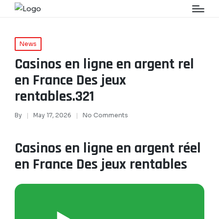
News
Casinos en ligne en argent rel
en France Des jeux
rentables.321
By
May 17, 2026
No Comments
Casinos en ligne en argent réel
en France Des jeux rentables