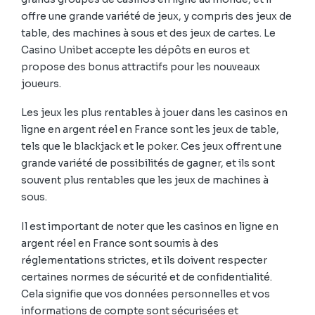
offre une grande variété de jeux, y compris des jeux de
table, des machines à sous et des jeux de cartes. Le
Casino Unibet accepte les dépôts en euros et
propose des bonus attractifs pour les nouveaux
joueurs.
Les jeux les plus rentables à jouer dans les casinos en
ligne en argent réel en France sont les jeux de table,
tels que le blackjack et le poker. Ces jeux offrent une
grande variété de possibilités de gagner, et ils sont
souvent plus rentables que les jeux de machines à
sous.
Il est important de noter que les casinos en ligne en
argent réel en France sont soumis à des
réglementations strictes, et ils doivent respecter
certaines normes de sécurité et de confidentialité.
Cela signifie que vos données personnelles et vos
informations de compte sont sécurisées et