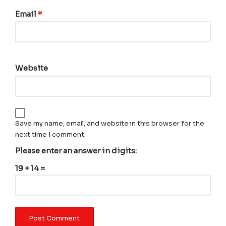
Email
*
Website
Save my name, email, and website in this browser for the
next time I comment.
Please enter an answer in digits:
19 + 14 =