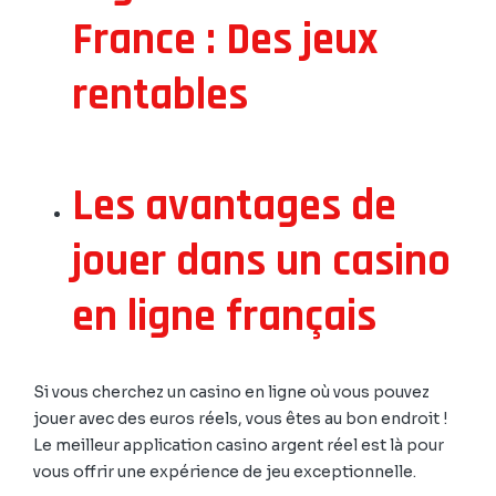
France : Des jeux
rentables
Les avantages de
jouer dans un casino
en ligne français
Si vous cherchez un casino en ligne où vous pouvez
jouer avec des euros réels, vous êtes au bon endroit !
Le meilleur application casino argent réel est là pour
vous offrir une expérience de jeu exceptionnelle.