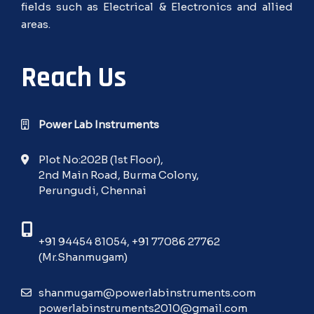
fields such as Electrical & Electronics and allied
areas.
Reach Us
Power Lab Instruments
Plot No:202B (1st Floor),
2nd Main Road, Burma Colony,
Perungudi, Chennai
+91 94454 81054
,
+91 77086 27762
(Mr.Shanmugam)
shanmugam@powerlabinstruments.com
powerlabinstruments2010@gmail.com