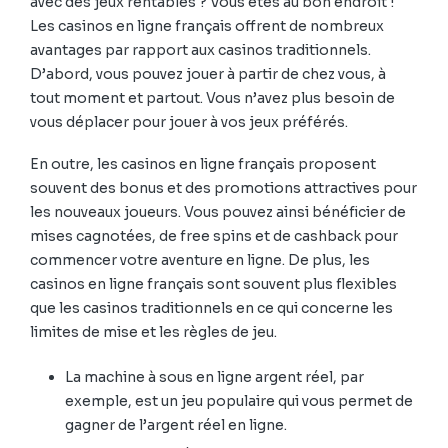
avec des jeux rentables ? Vous êtes au bon endroit !
Les casinos en ligne français offrent de nombreux
avantages par rapport aux casinos traditionnels.
D’abord, vous pouvez jouer à partir de chez vous, à
tout moment et partout. Vous n’avez plus besoin de
vous déplacer pour jouer à vos jeux préférés.
En outre, les casinos en ligne français proposent
souvent des bonus et des promotions attractives pour
les nouveaux joueurs. Vous pouvez ainsi bénéficier de
mises cagnotées, de free spins et de cashback pour
commencer votre aventure en ligne. De plus, les
casinos en ligne français sont souvent plus flexibles
que les casinos traditionnels en ce qui concerne les
limites de mise et les règles de jeu.
La machine à sous en ligne argent réel, par
exemple, est un jeu populaire qui vous permet de
gagner de l’argent réel en ligne.