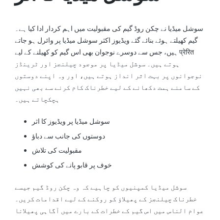
سوشل میڈیا نے چکن روڈ گیم کی مقبولیت میں اہم کردار ادا کیا ہے۔
گیم کھیلتے ہوئے بنائے گئے ویڈیوز اکثر سوشل میڈیا پر وائرل ہو جاتے
ہیں، جس سے دوسرے نوجوان بھی اس گیم کو کھیلنے کے لیے प्रेरित
ہوتے ہیں۔ سوشل میڈیا پر موجود چیلنجز اور ٹرینڈز
نوجوانوں پر بہت اثر انداز ہوتے ہیں، اور وہ اپنے دوستوں
کے سامنے ہمت دکھانے کے لیے خطرناک کام کرنے سے بھی نہیں
ہچکچاتے ہیں۔
سوشل میڈیا پر ویڈیوز کا اثر
دوستوں کی جانب سے دباؤ
مقبولیت کی تلاش
خوف پر قابو پانے کی کوشش
سوشل میڈیا کمپنیوں کو چاہیے کہ وہ چکن روڈ گیم جیسے
خطرناک چیلنجز کے پھیلاؤ کو روکنے کے لیے اقدامات کریں۔
عوام الناس میں اس گیم کے خطرات کے بارے میں آگاہی پھیلانا