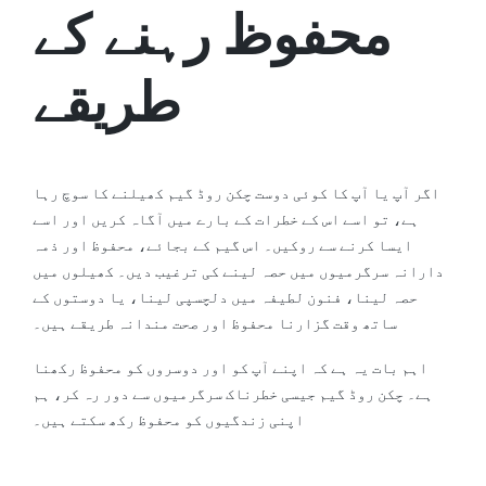
محفوظ رہنے کے
طریقے
اگر آپ یا آپ کا کوئی دوست چکن روڈ گیم کھیلنے کا سوچ رہا
ہے، تو اسے اس کے خطرات کے بارے میں آگاہ کریں اور اسے
ایسا کرنے سے روکیں۔ اس گیم کے بجائے، محفوظ اور ذمہ
دارانہ سرگرمیوں میں حصہ لینے کی ترغیب دیں۔ کھیلوں میں
حصہ لینا، فنون لطیفہ میں دلچسپی لینا، یا دوستوں کے
ساتھ وقت گزارنا محفوظ اور صحت مندانہ طریقے ہیں۔
اہم بات یہ ہے کہ اپنے آپ کو اور دوسروں کو محفوظ رکھنا
ہے۔ چکن روڈ گیم جیسی خطرناک سرگرمیوں سے دور رہ کر، ہم
اپنی زندگیوں کو محفوظ رکھ سکتے ہیں۔