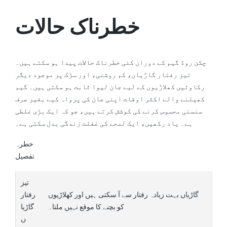
خطرناک حالات
چکن روڈ گیم کے دوران کئی خطرناک حالات پیدا ہو سکتے ہیں۔
تیز رفتار گاڑیاں، کم روشنی، اور سڑک پر موجود دیگر
رکاوٹیں کھلاڑیوں کے لیے جان لیوا ثابت ہو سکتی ہیں۔ گیم
کھیلنے والے اکثر اوقات اپنی جان کی پرواہ کیے بغیر صرف
سنسنی محسوس کرنے کی کوشش کرتے ہیں، جو کہ ایک بڑی غلطی
ہے۔ یاد رکھیں، ایک لمحے کی غفلت زندگی بدل سکتی ہے۔
خطرہ
تفصیل
تیز
گاڑیاں بہت زیادہ رفتار سے آ سکتی ہیں اور کھلاڑیوں
رفتار
کو بچنے کا موقع نہیں ملتا۔
گاڑیا
ں