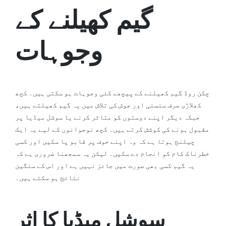
گیم کھیلنے کے
وجوہات
چکن روڈ گیم کھیلنے کے پیچھے کئی وجوہات ہو سکتی ہیں۔ کچھ
کھلاڑی صرف سنسنی اور جوش کی تلاش میں یہ گیم کھیلتے ہیں،
جبکہ دیگر اپنے دوستوں کو متاثر کرنے یا سوشل میڈیا پر
مقبول ہونے کی کوشش کرتے ہیں۔ کچھ نوجوانوں کے لیے یہ ایک
چیلنج ہوتا ہے کہ وہ اپنے خوف پر قابو پا سکیں اور کسی
خطرناک کام کو انجام دے سکیں۔ لیکن یہ سمجھنا ضروری ہے کہ
یہ گیم کسی بھی صورت میں جائز نہیں ہے اور اس کے سنگین
نتائج ہو سکتے ہیں۔
سوشل میڈیا کا اثر