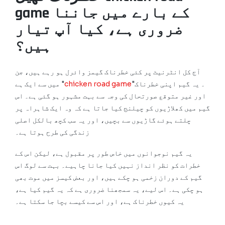
game کے بارے میں جاننا
ضروری ہے، کیا آپ تیار
ہیں؟
آج کل انٹرنیٹ پر کئی خطرناک گیمز وائرل ہو رہے ہیں، جن
"۔ یہ گیم اپنی خطرناک
chicken road game
میں سے ایک ہے "
اور غیر متوقع صورتحال کی وجہ سے بہت مشہور ہو گئی ہے۔ اس
گیم میں کھلاڑیوں کو چیلنج کیا جاتا ہے کہ وہ ایک شاہراہ پر
چلتے ہوئے گاڑیوں سے بچیں، اور یہ سب کچھ بالکل اصلی
زندگی کی طرح ہوتا ہے۔
یہ گیم نوجوانوں میں خاص طور پر مقبول ہے، لیکن اس کے
خطرات کو نظر انداز نہیں کیا جانا چاہیے۔ بہت سے لوگ اس
گیم کے دوران زخمی ہو چکے ہیں، اور بعض کیسز میں موت بھی
ہو چکی ہے۔ اس لیے، یہ سمجھنا ضروری ہے کہ یہ گیم کیا ہے،
یہ کیوں خطرناک ہے، اور اس سے کیسے بچا جا سکتا ہے۔