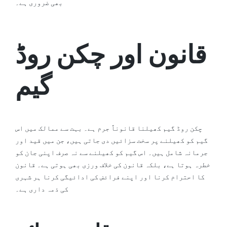
بھی ضروری ہے۔
قانون اور چکن روڈ
گیم
چکن روڈ گیم کھیلنا قانوناً جرم ہے۔ بہت سے ممالک میں اس
گیم کو کھیلنے پر سخت سزائیں دی جاتی ہیں، جن میں قید اور
جرمانہ شامل ہیں۔ اس گیم کو کھیلنے سے نہ صرف اپنی جان کو
خطرہ ہوتا ہے، بلکہ قانون کی خلاف ورزی بھی ہوتی ہے۔ قانون
کا احترام کرنا اور اپنے فرائض کی ادائیگی کرنا ہر شہری
کی ذمہ داری ہے۔