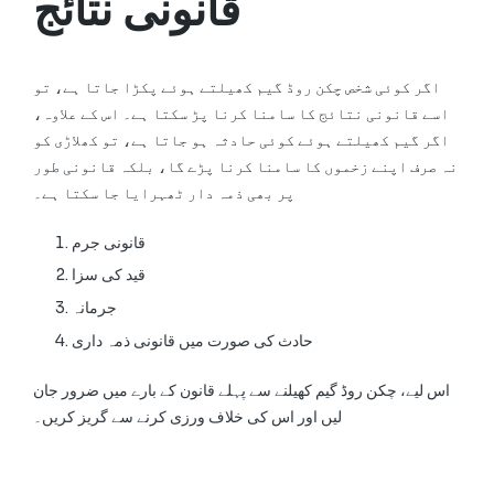
قانونی نتائج
اگر کوئی شخص چکن روڈ گیم کھیلتے ہوئے پکڑا جاتا ہے، تو
اسے قانونی نتائج کا سامنا کرنا پڑ سکتا ہے۔ اس کے علاوہ،
اگر گیم کھیلتے ہوئے کوئی حادثہ ہو جاتا ہے، تو کھلاڑی کو
نہ صرف اپنے زخموں کا سامنا کرنا پڑے گا، بلکہ قانونی طور
پر بھی ذمہ دار ٹھہرایا جا سکتا ہے۔
قانونی جرم
قید کی سزا
جرمانہ
حادث کی صورت میں قانونی ذمہ داری
اس لیے، چکن روڈ گیم کھیلنے سے پہلے قانون کے بارے میں ضرور جان
لیں اور اس کی خلاف ورزی کرنے سے گریز کریں۔