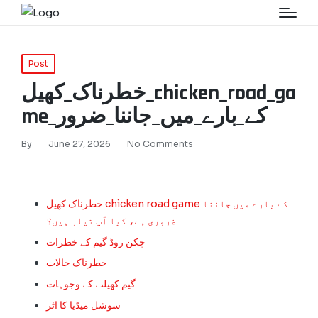
Post
خطرناک_کھیل_chicken_road_ga
me_کے_بارے_میں_جاننا_ضرور
By
June 27, 2026
No Comments
خطرناک کھیل chicken road game کے بارے میں جاننا
ضروری ہے، کیا آپ تیار ہیں؟
چکن روڈ گیم کے خطرات
خطرناک حالات
گیم کھیلنے کے وجوہات
سوشل میڈیا کا اثر