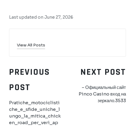
Last updated on June 27, 2026
View All Posts
PREVIOUS
NEXT POST
POST
– Официальный сайт
Pinco Casino вход на
зеркало.3533
Pratiche_motociclisti
che_e_sfide_uniche_l
ungo_la_mitica_chick
en_road_per_veri_ap