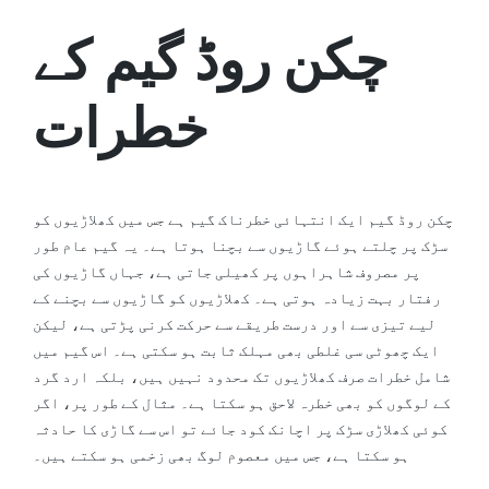
چکن روڈ گیم کے
خطرات
چکن روڈ گیم ایک انتہائی خطرناک گیم ہے جس میں کھلاڑیوں کو
سڑک پر چلتے ہوئے گاڑیوں سے بچنا ہوتا ہے۔ یہ گیم عام طور
پر مصروف شاہراہوں پر کھیلی جاتی ہے، جہاں گاڑیوں کی
رفتار بہت زیادہ ہوتی ہے۔ کھلاڑیوں کو گاڑیوں سے بچنے کے
لیے تیزی سے اور درست طریقے سے حرکت کرنی پڑتی ہے، لیکن
ایک چھوٹی سی غلطی بھی مہلک ثابت ہو سکتی ہے۔ اس گیم میں
شامل خطرات صرف کھلاڑیوں تک محدود نہیں ہیں، بلکہ ارد گرد
کے لوگوں کو بھی خطرہ لاحق ہو سکتا ہے۔ مثال کے طور پر، اگر
کوئی کھلاڑی سڑک پر اچانک کود جائے تو اس سے گاڑی کا حادثہ
ہو سکتا ہے، جس میں معصوم لوگ بھی زخمی ہو سکتے ہیں۔