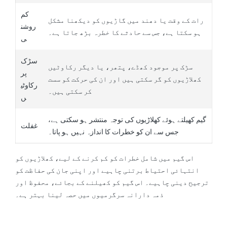
کم
رات کے وقت یا دھند میں گاڑیوں کو دیکھنا مشکل
روشن
ہو سکتا ہے، جس سے حادثے کا خطرہ بڑھ جاتا ہے۔
ی
سڑک
سڑک پر موجود کھڈے، پتھر، یا دیگر رکاوٹیں
پر
کھلاڑیوں کو گر سکتی ہیں اور ان کی حرکت کو سست
رکاوٹی
کر سکتی ہیں۔
ں
گیم کھیلتے ہوئے کھلاڑیوں کی توجہ منتشر ہو سکتی ہے،
غفلت
جس سے ان کو خطرات کا اندازہ نہیں ہو پاتا۔
اس گیم میں شامل خطرات کو کم کرنے کے لیے، کھلاڑیوں کو
انتہائی احتیاط برتنی چاہیے اور اپنی جان کی حفاظت کو
ترجیح دینی چاہیے۔ اس گیم کو کھیلنے کے بجائے، محفوظ اور
ذمہ دارانہ سرگرمیوں میں حصہ لینا بہتر ہے۔