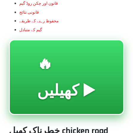
قانون اور چکن روڈ گیم
قانونی نتائج
محفوظ رہنے کے طریقے
گیم کے متبادل
🔥
کھیلیں ▶️
خطرناک کھیل chicken road