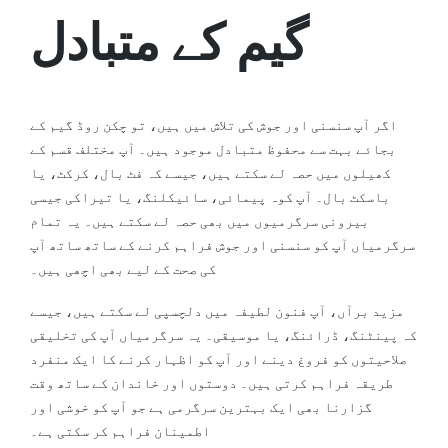
گیم کے متبادل
اگر آپ سنسنی اور جوش کی تلاش میں ہیں، تو چکن روڈ گیم کے
بجائے بہت سے محفوظ متبادل موجود ہیں۔ آپ مختلف قسم کے
کھیلوں میں حصہ لے سکتے ہیں، جیسے کہ فٹ بال، کرکٹ، یا
باسکٹ بال۔ آپ کوہ پیمائی، سائیکلنگ، یا تیراکی جیسی
بیرونی سرگرمیوں میں بھی حصہ لے سکتے ہیں۔ یہ تمام
سرگرمیاں آپ کو سنسنی اور جوش فراہم کرنے کے ساتھ ساتھ آپ
کی صحت کے لیے بھی اچھی ہیں۔
مزید برآں، آپ فنون لطیفہ میں دلچسپی لے سکتے ہیں، جیسے
کہ پینٹنگ، ڈرائنگ، یا موسیقی۔ یہ سرگرمیاں آپ کی تخلیقی
صلاحیتوں کو فروغ دینے اور آپ کو اظہار کرنے کا ایک منفرد
طریقہ فراہم کرتی ہیں۔ دوستوں اور خاندان کے ساتھ وقت
گزارنا بھی ایک بہترین سرگرمی ہے جو آپ کو خوشی اور
اطمینان فراہم کر سکتی ہے۔