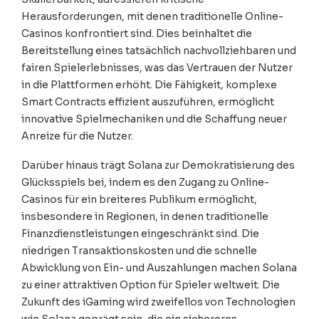
Herausforderungen, mit denen traditionelle Online-
Casinos konfrontiert sind. Dies beinhaltet die
Bereitstellung eines tatsächlich nachvollziehbaren und
fairen Spielerlebnisses, was das Vertrauen der Nutzer
in die Plattformen erhöht. Die Fähigkeit, komplexe
Smart Contracts effizient auszuführen, ermöglicht
innovative Spielmechaniken und die Schaffung neuer
Anreize für die Nutzer.
Darüber hinaus trägt Solana zur Demokratisierung des
Glücksspiels bei, indem es den Zugang zu Online-
Casinos für ein breiteres Publikum ermöglicht,
insbesondere in Regionen, in denen traditionelle
Finanzdienstleistungen eingeschränkt sind. Die
niedrigen Transaktionskosten und die schnelle
Abwicklung von Ein- und Auszahlungen machen Solana
zu einer attraktiven Option für Spieler weltweit. Die
Zukunft des iGaming wird zweifellos von Technologien