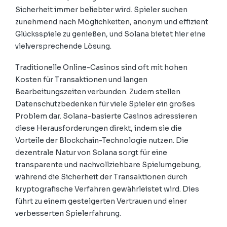
Sicherheit immer beliebter wird. Spieler suchen
zunehmend nach Möglichkeiten, anonym und effizient
Glücksspiele zu genießen, und Solana bietet hier eine
vielversprechende Lösung.
Traditionelle Online-Casinos sind oft mit hohen
Kosten für Transaktionen und langen
Bearbeitungszeiten verbunden. Zudem stellen
Datenschutzbedenken für viele Spieler ein großes
Problem dar. Solana-basierte Casinos adressieren
diese Herausforderungen direkt, indem sie die
Vorteile der Blockchain-Technologie nutzen. Die
dezentrale Natur von Solana sorgt für eine
transparente und nachvollziehbare Spielumgebung,
während die Sicherheit der Transaktionen durch
kryptografische Verfahren gewährleistet wird. Dies
führt zu einem gesteigerten Vertrauen und einer
verbesserten Spielerfahrung.