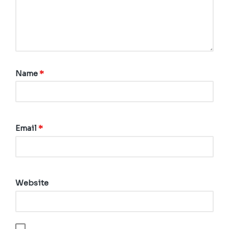
Name
*
Email
*
Website