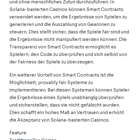
und ohne menschliches Zutun durchzuführen. In
Solana-basierten Casinos können Smart Contracts
verwendet werden, um die Ergebnisse von Spielen zu
generieren und die Auszahlung von Gewinnen zu
steuern. Dies stellt sicher, dass die Spiele fair sind und
die Ergebnisse nicht manipuliert werden können. Die
Transparenz von Smart Contracts ermöglicht es
Spielern, den Code zu überprüfen und sich selbst von
der Fairness der Spiele zu überzeugen.
Ein weiterer Vorteil von Smart Contracts ist die
Möglichkeit, provably fair Systeme zu
implementieren. Bei diesen Systemen können Spieler
die Ergebnisse eines Spiels unabhängig überprüfen
und sicherstellen, dass sie nicht gefälscht wurden.
Dies schafft ein hohes Maß an Vertrauen und erhöht
die Akzeptanz von Solana-basierten Casinos.
Feature