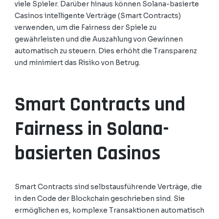
viele Spieler. Darüber hinaus können Solana-basierte
Casinos intelligente Verträge (Smart Contracts)
verwenden, um die Fairness der Spiele zu
gewährleisten und die Auszahlung von Gewinnen
automatisch zu steuern. Dies erhöht die Transparenz
und minimiert das Risiko von Betrug.
Smart Contracts und
Fairness in Solana-
basierten Casinos
Smart Contracts sind selbstausführende Verträge, die
in den Code der Blockchain geschrieben sind. Sie
ermöglichen es, komplexe Transaktionen automatisch