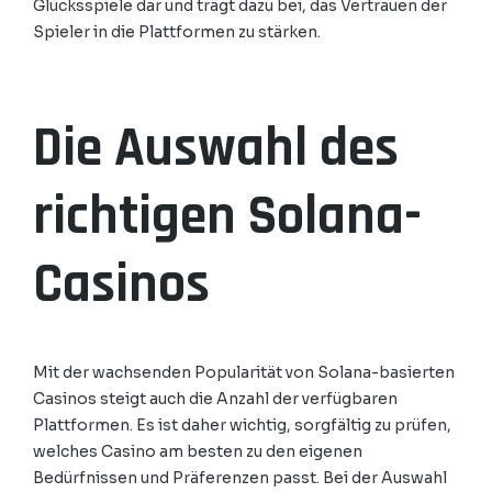
Glücksspiele dar und trägt dazu bei, das Vertrauen der
Spieler in die Plattformen zu stärken.
Die Auswahl des
richtigen Solana-
Casinos
Mit der wachsenden Popularität von Solana-basierten
Casinos steigt auch die Anzahl der verfügbaren
Plattformen. Es ist daher wichtig, sorgfältig zu prüfen,
welches Casino am besten zu den eigenen
Bedürfnissen und Präferenzen passt. Bei der Auswahl