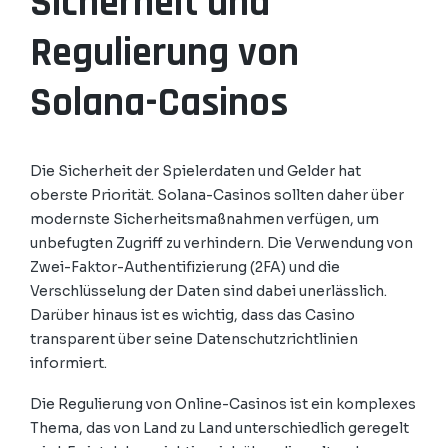
Sicherheit und
Regulierung von
Solana-Casinos
Die Sicherheit der Spielerdaten und Gelder hat
oberste Priorität. Solana-Casinos sollten daher über
modernste Sicherheitsmaßnahmen verfügen, um
unbefugten Zugriff zu verhindern. Die Verwendung von
Zwei-Faktor-Authentifizierung (2FA) und die
Verschlüsselung der Daten sind dabei unerlässlich.
Darüber hinaus ist es wichtig, dass das Casino
transparent über seine Datenschutzrichtlinien
informiert.
Die Regulierung von Online-Casinos ist ein komplexes
Thema, das von Land zu Land unterschiedlich geregelt