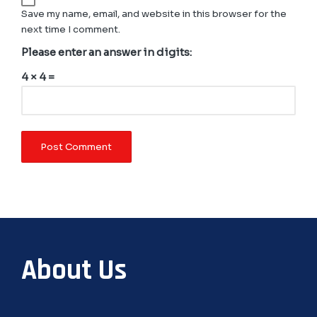
Save my name, email, and website in this browser for the
next time I comment.
Please enter an answer in digits:
4 × 4 =
About Us