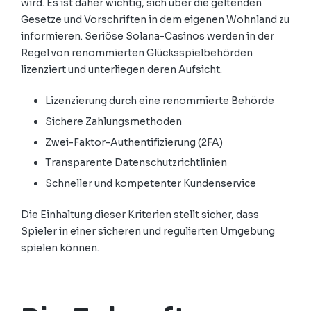
wird. Es ist daher wichtig, sich über die geltenden
Gesetze und Vorschriften in dem eigenen Wohnland zu
informieren. Seriöse Solana-Casinos werden in der
Regel von renommierten Glücksspielbehörden
lizenziert und unterliegen deren Aufsicht.
Lizenzierung durch eine renommierte Behörde
Sichere Zahlungsmethoden
Zwei-Faktor-Authentifizierung (2FA)
Transparente Datenschutzrichtlinien
Schneller und kompetenter Kundenservice
Die Einhaltung dieser Kriterien stellt sicher, dass
Spieler in einer sicheren und regulierten Umgebung
spielen können.