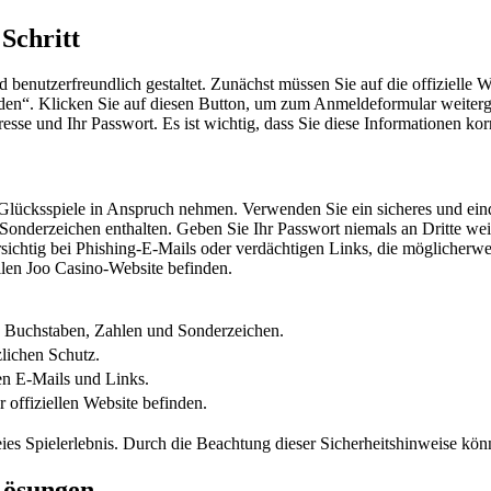
Schritt
benutzerfreundlich gestaltet. Zunächst müssen Sie auf die offizielle W
lden“. Klicken Sie auf diesen Button, um zum Anmeldeformular weiterg
esse und Ihr Passwort. Es ist wichtig, dass Sie diese Informationen ko
e-Glücksspiele in Anspruch nehmen. Verwenden Sie ein sicheres und ein
onderzeichen enthalten. Geben Sie Ihr Passwort niemals an Dritte weit
orsichtig bei Phishing-E-Mails oder verdächtigen Links, die möglicher
ellen Joo Casino-Website befinden.
 Buchstaben, Zahlen und Sonderzeichen.
zlichen Schutz.
gen E-Mails und Links.
er offiziellen Website befinden.
reies Spielerlebnis. Durch die Beachtung dieser Sicherheitshinweise kö
Lösungen