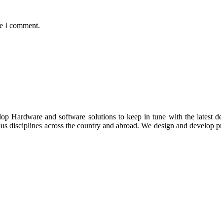
me I comment.
p Hardware and software solutions to keep in tune with the latest dev
ious disciplines across the country and abroad. We design and develop pr