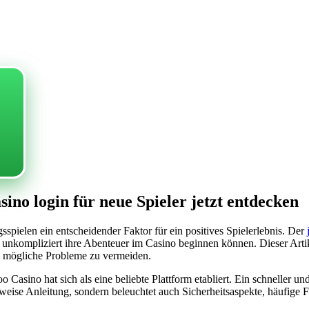
ino login für neue Spieler jetzt entdecken
sspielen ein entscheidender Faktor für ein positives Spielerlebnis. Der
und unkompliziert ihre Abenteuer im Casino beginnen können. Dieser Art
nd mögliche Probleme zu vermeiden.
 Casino hat sich als eine beliebte Plattform etabliert. Ein schneller un
ttweise Anleitung, sondern beleuchtet auch Sicherheitsaspekte, häufige