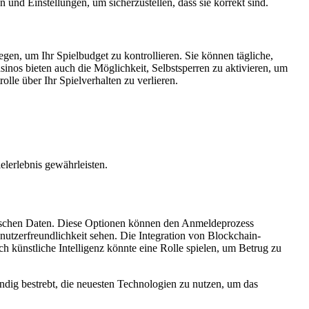
 und Einstellungen, um sicherzustellen, dass sie korrekt sind.
gen, um Ihr Spielbudget zu kontrollieren. Sie können tägliche,
sinos bieten auch die Möglichkeit, Selbstsperren zu aktivieren, um
lle über Ihr Spielverhalten zu verlieren.
lerlebnis gewährleisten.
rischen Daten. Diese Optionen können den Anmeldeprozess
utzerfreundlichkeit sehen. Die Integration von Blockchain-
 künstliche Intelligenz könnte eine Rolle spielen, um Betrug zu
ändig bestrebt, die neuesten Technologien zu nutzen, um das