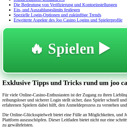
Die Bedeutung von Verifizierung und Kontoeinstellungen
Ein- und Auszahlungslimits festlegen
Spezielle Login-Optionen und zukünftige Trends
Erweiterte Aspekte des Joo Casino Logins und Spielerprofile
🔥 Spielen ▶️
Exklusive Tipps und Tricks rund um joo cas
Für viele Online-Casino-Enthusiasten ist der Zugang zu ihren Liebling
reibungsloser und sicherer Login stellt sicher, dass Spieler schnell 
erfahrenen Spielern dabei hilft, den Anmeldeprozess zu verstehen u
Die Online-Glücksspielwelt bietet eine Fülle an Möglichkeiten, und Joo
Plattform auszuschöpfen. Dieser Leitfaden bietet nicht nur eine schri
zu gewährleisten.