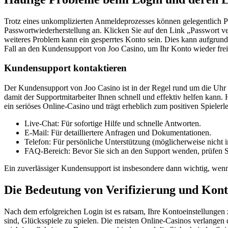
Trotz eines unkomplizierten Anmeldeprozesses können gelegentlich Pr
Passwortwiederherstellung an. Klicken Sie auf den Link „Passwort ve
weiteres Problem kann ein gesperrtes Konto sein. Dies kann aufgrun
Fall an den Kundensupport von Joo Casino, um Ihr Konto wieder freis
Kundensupport kontaktieren
Der Kundensupport von Joo Casino ist in der Regel rund um die Uhr e
damit der Supportmitarbeiter Ihnen schnell und effektiv helfen kann. 
ein seriöses Online-Casino und trägt erheblich zum positiven Spielerle
Live-Chat: Für sofortige Hilfe und schnelle Antworten.
E-Mail: Für detailliertere Anfragen und Dokumentationen.
Telefon: Für persönliche Unterstützung (möglicherweise nicht 
FAQ-Bereich: Bevor Sie sich an den Support wenden, prüfen Si
Ein zuverlässiger Kundensupport ist insbesondere dann wichtig, wenn
Die Bedeutung von Verifizierung und Kont
Nach dem erfolgreichen Login ist es ratsam, Ihre Kontoeinstellungen zu
sind, Glücksspiele zu spielen. Die meisten Online-Casinos verlangen