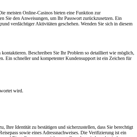
Die meisten Online-Casinos bieten eine Funktion zur
lgen Sie den Anweisungen, um Ihr Passwort zurückzusetzen. Ein
rund verdächtiger Aktivitäten geschehen. Wenden Sie sich in diesem
ontaktieren. Beschreiben Sie Ihr Problem so detailliert wie möglich,
gen. Ein schneller und kompetenter Kundensupport ist ein Zeichen für
wortet wird.
 Ihre Identität zu bestätigen und sicherzustellen, dass Sie berechtigt
eisepass sowie eines Adressnachweises. Die Verifizierung ist ein