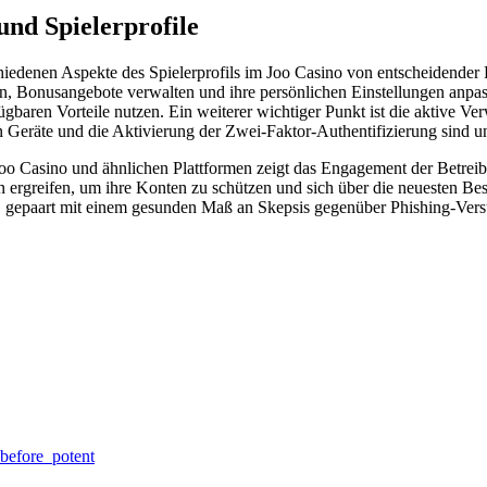
und Spielerprofile
hiedenen Aspekte des Spielerprofils im Joo Casino von entscheidender
ehen, Bonusangebote verwalten und ihre persönlichen Einstellungen an
rfügbaren Vorteile nutzen. Ein weiterer wichtiger Punkt ist die aktive V
Geräte und die Aktivierung der Zwei-Faktor-Authentifizierung sind une
 Joo Casino und ähnlichen Plattformen zeigt das Engagement der Betrei
en ergreifen, um ihre Konten zu schützen und sich über die neuesten Be
 gepaart mit einem gesunden Maß an Skepsis gegenüber Phishing-Versu
_before_potent