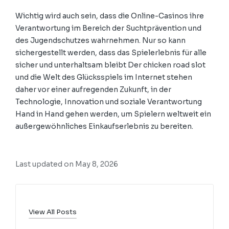
Wichtig wird auch sein, dass die Online-Casinos ihre
Verantwortung im Bereich der Suchtprävention und
des Jugendschutzes wahrnehmen. Nur so kann
sichergestellt werden, dass das Spielerlebnis für alle
sicher und unterhaltsam bleibt Der chicken road slot
und die Welt des Glücksspiels im Internet stehen
daher vor einer aufregenden Zukunft, in der
Technologie, Innovation und soziale Verantwortung
Hand in Hand gehen werden, um Spielern weltweit ein
außergewöhnliches Einkaufserlebnis zu bereiten.
Last updated on May 8, 2026
View All Posts