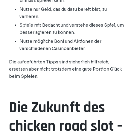
Einfluss spielen kann.
Nutze nur Geld, das du dazu bereit bist, zu
verlieren.
Spiele mit Bedacht und verstehe dieses Spiel, um
besser agieren zu können.
Nutze mögliche Boni und Aktionen der
verschiedenen Casinoanbieter.
Die aufgeführten Tipps sind sicherlich hilfreich,
ersetzen aber nicht trotzdem eine gute Portion Glück
beim Spielen.
Die Zukunft des
chicken road slot –