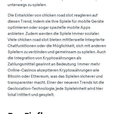
unterwegs zu spielen.
Die Entwickler von chicken road slot reagieren auf
diesen Trend, indem sie ihre Spiele für mobile Geräte
optimieren oder sogar spezielle mobile Apps
anbieten. Zudem werden die Spiele immer sozialer.
Viele chicken road slot bieten mittlerweile integrierte
Chatfunktionen oder die Möglichkeit, sich mit anderen
Spielern zu verbinden und gemeinsam zu spielen. Auch
die Integration von Kryptowährungen als
Zahlungsmittel gewinnt an Bedeutung. Immer mehr
Online-Casinos akzeptieren Kryptowährungen wie
Bitcoin oder Ethereum, was das Spielen sicherer und
transparenter macht. Einer der neueren Trends ist die
Geolocation-Technologie,jede Spieleinheit wird hier
lokal Initiiert und gespielt.