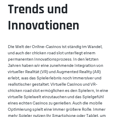
Trends und
Innovationen
Die Welt der Online-Casinos ist ständig im Wandel,
und auch der chicken road slot unterliegt einem
permanenten Innovationsprozess. In den letzten
Jahren haben wir eine zunehmende Integration von
virtueller Realität (VR) und Augmented Reality (AR)
erlebt, was das Spielerlebnis noch immersiver und
realistischer gestaltet. Virtuelle Casinos und VR-
chicken road slot ermöglichen es den Spielern, in eine
virtuelle Spielwelt einzutauchen und das Spielgefühl
eines echten Casinos zu genießen. Auch die mobile
Optimierung spielt eine immer größere Rolle. Immer
mehr Spieler nutzen ihr Smartphone oder Tablet, um