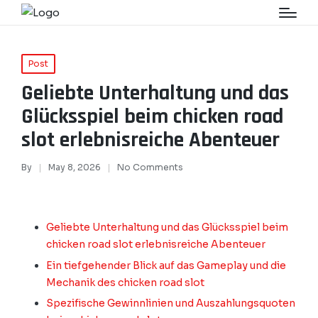
Post
Geliebte Unterhaltung und das
Glücksspiel beim chicken road
slot erlebnisreiche Abenteuer
By
May 8, 2026
No Comments
Geliebte Unterhaltung und das Glücksspiel beim
chicken road slot erlebnisreiche Abenteuer
Ein tiefgehender Blick auf das Gameplay und die
Mechanik des chicken road slot
Spezifische Gewinnlinien und Auszahlungsquoten