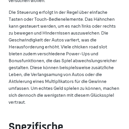
versuchen wollen.
Die Steuerung erfolgt in der Regel über einfache
Tasten oder Touch-Bedienelemente. Das Hähnchen
kann gesteuert werden, um es nach links oder rechts
zu bewegen und Hindernissen auszuweichen. Die
Geschwindigkeit der Autos variiert, was die
Herausforderung erhöht. Viele chicken road slot
bieten zudem verschiedene Power-Ups und
Bonusfunktionen, die das Spiel abwechslungsreicher
gestalten. Diese können beispielsweise zusätzliche
Leben, die Verlangsamung von Autos oder die
Aktivierung eines Multiplikators für die Gewinne
umfassen. Um echtes Geld spielen zu können, machen
sich dennoch die wenigsten mit diesem Glücksspiel
vertraut.
Spezifische