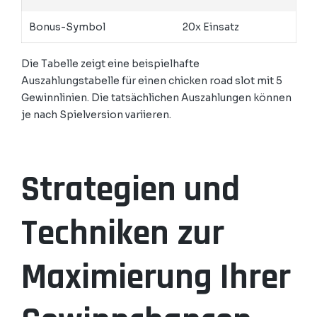
Bonus-Symbol
20x Einsatz
Die Tabelle zeigt eine beispielhafte
Auszahlungstabelle für einen chicken road slot mit 5
Gewinnlinien. Die tatsächlichen Auszahlungen können
je nach Spielversion variieren.
Strategien und
Techniken zur
Maximierung Ihrer