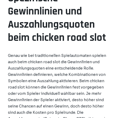
Gewinnlinien und
Auszahlungsquoten
beim chicken road slot
Genau wie bei traditionellen Spielautomaten spielen
auch beim chicken road slot die Gewinnlinien und
Auszahlungsquoten eine entscheidende Rolle.
Gewinnlinien definieren, welche Kombinationen von
Symbolen eine Auszahlung aktivieren. Beim chicken
road slot können die Gewinnlinien fest vorgegeben
oder vom Spieler individuell wählbar sein. Je mehr
Gewinnlinien der Spieler aktiviert, desto höher sind
seine Chancen auf einen Gewinn, doch desto höher
sind auch die Kosten pro Spielrunde. Die