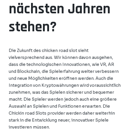
nächsten Jahren
stehen?
Die Zukunft des chicken road slot sieht
vielversprechend aus. Wir können davon ausgehen,
dass die technologischen Innovationen, wie VR, AR
und Blockchain, die Spielerfahrung weiter verbessern
und neue Möglichkeiten eröffnen werden. Auch die
Integration von Kryptowährungen wird voraussichtlich
zunehmen, was das Spielen sicherer und bequemer
macht. Die Spieler werden jedoch auch eine größere
Auswahl an Spielen und Funktionen erwarten. Die
Chickin road Slots provider werden daher weiterhin
stark in die Entwicklung neuer, innovativer Spiele
investieren müssen.