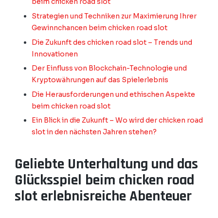
beim chicken road slot
Strategien und Techniken zur Maximierung Ihrer
Gewinnchancen beim chicken road slot
Die Zukunft des chicken road slot – Trends und
Innovationen
Der Einfluss von Blockchain-Technologie und
Kryptowährungen auf das Spielerlebnis
Die Herausforderungen und ethischen Aspekte
beim chicken road slot
Ein Blick in die Zukunft – Wo wird der chicken road
slot in den nächsten Jahren stehen?
Geliebte Unterhaltung und das
Glücksspiel beim chicken road
slot erlebnisreiche Abenteuer