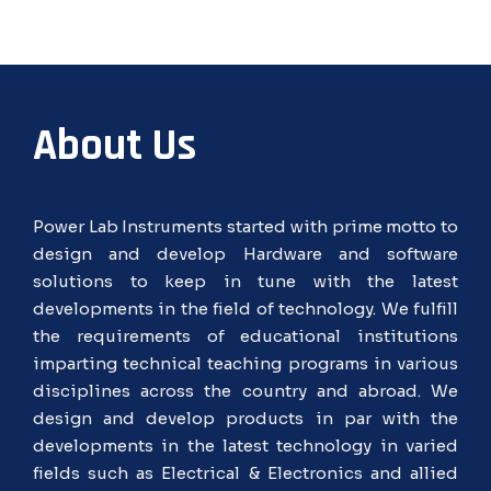
About Us
Power Lab Instruments started with prime motto to
design and develop Hardware and software
solutions to keep in tune with the latest
developments in the field of technology. We fulfill
the requirements of educational institutions
imparting technical teaching programs in various
disciplines across the country and abroad. We
design and develop products in par with the
developments in the latest technology in varied
fields such as Electrical & Electronics and allied