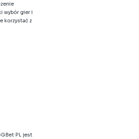
czenie
i wybór gier i
e korzystać z
 GGBet PL jest