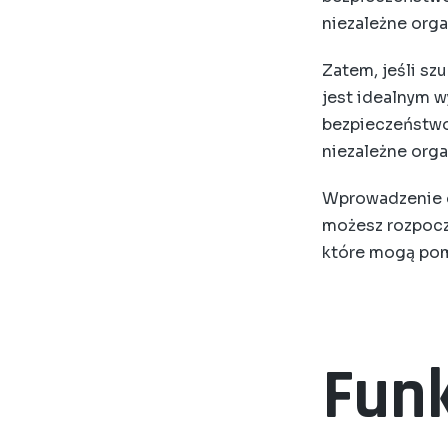
niezależne orga
Zatem, jeśli sz
jest idealnym w
bezpieczeństwo 
niezależne orga
Wprowadzenie do
możesz rozpoczą
które mogą pom
Funk