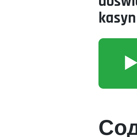
doświ
kasyn
▶
Со