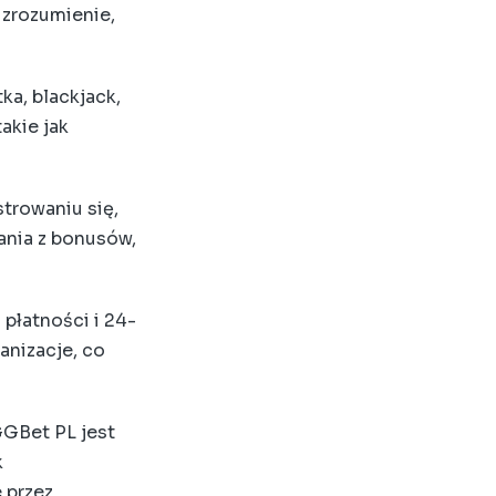
zrozumienie,
ka, blackjack,
akie jak
trowaniu się,
ania z bonusów,
 płatności i 24-
anizacje, co
 GGBet PL jest
k
 przez