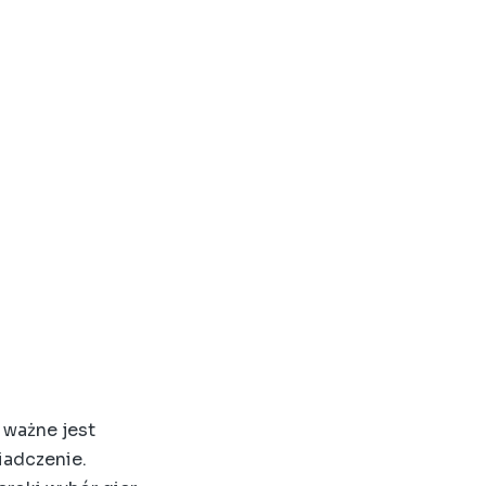
 ważne jest
iadczenie.