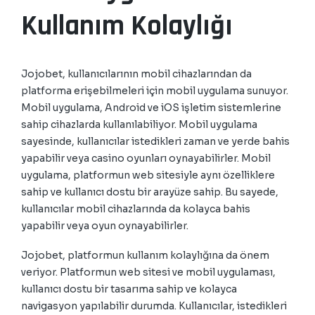
Kullanım Kolaylığı
Jojobet, kullanıcılarının mobil cihazlarından da
platforma erişebilmeleri için mobil uygulama sunuyor.
Mobil uygulama, Android ve iOS işletim sistemlerine
sahip cihazlarda kullanılabiliyor. Mobil uygulama
sayesinde, kullanıcılar istedikleri zaman ve yerde bahis
yapabilir veya casino oyunları oynayabilirler. Mobil
uygulama, platformun web sitesiyle aynı özelliklere
sahip ve kullanıcı dostu bir arayüze sahip. Bu sayede,
kullanıcılar mobil cihazlarında da kolayca bahis
yapabilir veya oyun oynayabilirler.
Jojobet, platformun kullanım kolaylığına da önem
veriyor. Platformun web sitesi ve mobil uygulaması,
kullanıcı dostu bir tasarıma sahip ve kolayca
navigasyon yapılabilir durumda. Kullanıcılar, istedikleri