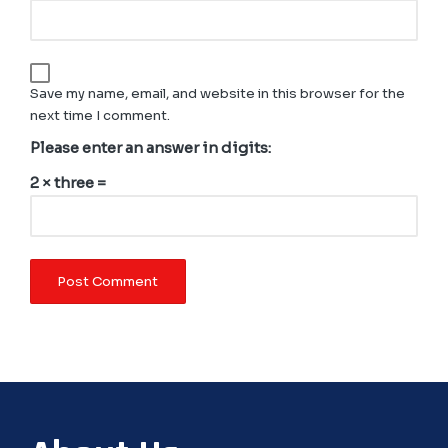
Save my name, email, and website in this browser for the
next time I comment.
Please enter an answer in digits:
2 × three =