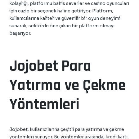
kolaylığı, platformu bahis severler ve casino oyuncuları
için cazip bir seçenek haline getiriyor. Platform,
kullanıcılarına kaliteli ve güvenilir bir oyun deneyimi
sunarak, sektörde öne çıkan bir platform olmayı
başarıyor.
Jojobet Para
Yatırma ve Çekme
Yöntemleri
Jojobet, kullanıcılarına çeşitli para yatırma ve çekme
yöntemleri sunuyor. Bu yöntemler arasında, kredi kartı,