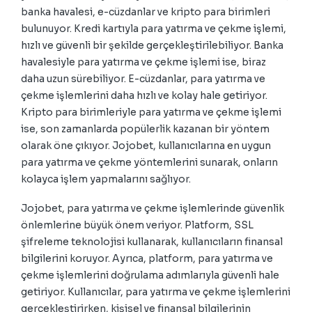
banka havalesi, e-cüzdanlar ve kripto para birimleri
bulunuyor. Kredi kartıyla para yatırma ve çekme işlemi,
hızlı ve güvenli bir şekilde gerçekleştirilebiliyor. Banka
havalesiyle para yatırma ve çekme işlemi ise, biraz
daha uzun sürebiliyor. E-cüzdanlar, para yatırma ve
çekme işlemlerini daha hızlı ve kolay hale getiriyor.
Kripto para birimleriyle para yatırma ve çekme işlemi
ise, son zamanlarda popülerlik kazanan bir yöntem
olarak öne çıkıyor. Jojobet, kullanıcılarına en uygun
para yatırma ve çekme yöntemlerini sunarak, onların
kolayca işlem yapmalarını sağlıyor.
Jojobet, para yatırma ve çekme işlemlerinde güvenlik
önlemlerine büyük önem veriyor. Platform, SSL
şifreleme teknolojisi kullanarak, kullanıcıların finansal
bilgilerini koruyor. Ayrıca, platform, para yatırma ve
çekme işlemlerini doğrulama adımlarıyla güvenli hale
getiriyor. Kullanıcılar, para yatırma ve çekme işlemlerini
gerçekleştirirken, kişisel ve finansal bilgilerinin