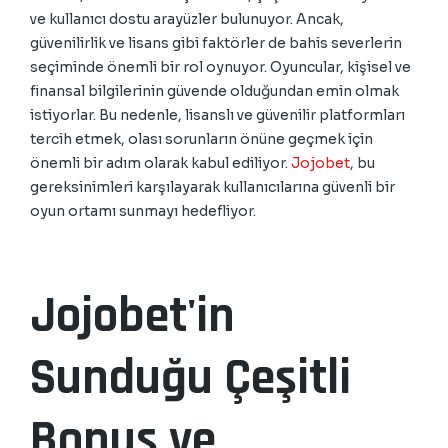
ve kullanıcı dostu arayüzler bulunuyor. Ancak,
güvenilirlik ve lisans gibi faktörler de bahis severlerin
seçiminde önemli bir rol oynuyor. Oyuncular, kişisel ve
finansal bilgilerinin güvende olduğundan emin olmak
istiyorlar. Bu nedenle, lisanslı ve güvenilir platformları
tercih etmek, olası sorunların önüne geçmek için
önemli bir adım olarak kabul ediliyor.
Jojobet
, bu
gereksinimleri karşılayarak kullanıcılarına güvenli bir
oyun ortamı sunmayı hedefliyor.
Jojobet'in
Sunduğu Çeşitli
Bonus ve