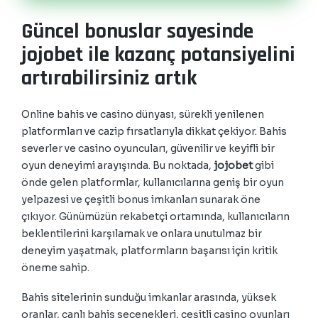
Güncel bonuslar sayesinde
jojobet ile kazanç potansiyelini
artırabilirsiniz artık
Online bahis ve casino dünyası, sürekli yenilenen
platformları ve cazip fırsatlarıyla dikkat çekiyor. Bahis
severler ve casino oyuncuları, güvenilir ve keyifli bir
oyun deneyimi arayışında. Bu noktada,
jojobet
gibi
önde gelen platformlar, kullanıcılarına geniş bir oyun
yelpazesi ve çeşitli bonus imkanları sunarak öne
çıkıyor. Günümüzün rekabetçi ortamında, kullanıcıların
beklentilerini karşılamak ve onlara unutulmaz bir
deneyim yaşatmak, platformların başarısı için kritik
öneme sahip.
Bahis sitelerinin sunduğu imkanlar arasında, yüksek
oranlar, canlı bahis seçenekleri, çeşitli casino oyunları