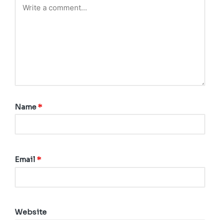
Name
*
Email
*
Website