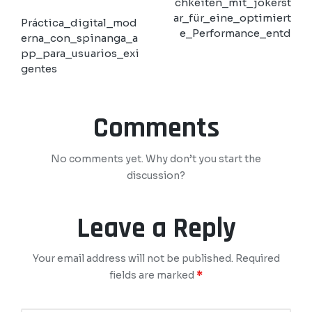
chkeiten_mit_jokerst
ar_für_eine_optimiert
Práctica_digital_mod
e_Performance_entd
erna_con_spinanga_a
pp_para_usuarios_exi
gentes
Comments
No comments yet. Why don’t you start the
discussion?
Leave a Reply
Your email address will not be published.
Required
fields are marked
*