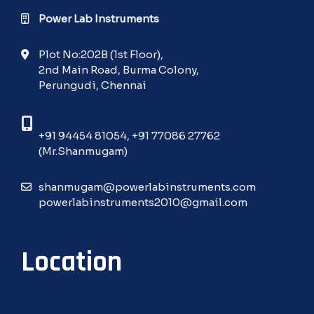
Power Lab Instruments
Plot No:202B (1st Floor),
2nd Main Road, Burma Colony,
Perungudi, Chennai
+91 94454 81054
,
+91 77086 27762
(Mr.Shanmugam)
shanmugam@powerlabinstruments.com
powerlabinstruments2010@gmail.com
Location