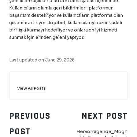
yeniliklere açık bir platform olma çabası içerisinde.
Kullanıcıların olumlu geri bildirimleri, platformun
başarısını destekliyor ve kullanıcıların platforma olan
güvenini artırıyor. Jojobet, kullanıcılarıyla uzun vadeli
bir ilişki kurmayı hedefliyor ve onlara en iyi hizmeti
sunmak için elinden geleni yapıyor.
Last updated on June 29, 2026
View All Posts
PREVIOUS
NEXT POST
POST
Hervorragende_Mögli