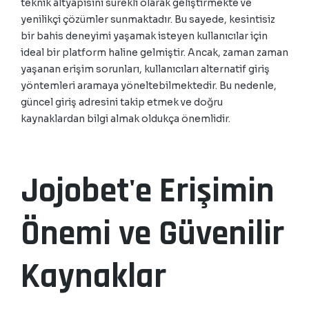
teknik altyapısını sürekli olarak geliştirmekte ve
yenilikçi çözümler sunmaktadır. Bu sayede, kesintisiz
bir bahis deneyimi yaşamak isteyen kullanıcılar için
ideal bir platform haline gelmiştir. Ancak, zaman zaman
yaşanan erişim sorunları, kullanıcıları alternatif giriş
yöntemleri aramaya yöneltebilmektedir. Bu nedenle,
güncel giriş adresini takip etmek ve doğru
kaynaklardan bilgi almak oldukça önemlidir.
Jojobet'e Erişimin
Önemi ve Güvenilir
Kaynaklar