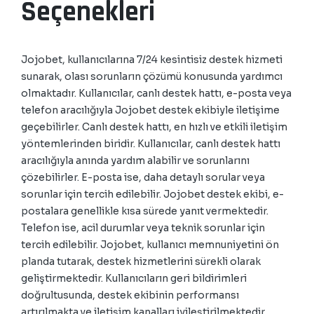
Seçenekleri
Jojobet, kullanıcılarına 7/24 kesintisiz destek hizmeti
sunarak, olası sorunların çözümü konusunda yardımcı
olmaktadır. Kullanıcılar, canlı destek hattı, e-posta veya
telefon aracılığıyla Jojobet destek ekibiyle iletişime
geçebilirler. Canlı destek hattı, en hızlı ve etkili iletişim
yöntemlerinden biridir. Kullanıcılar, canlı destek hattı
aracılığıyla anında yardım alabilir ve sorunlarını
çözebilirler. E-posta ise, daha detaylı sorular veya
sorunlar için tercih edilebilir. Jojobet destek ekibi, e-
postalara genellikle kısa sürede yanıt vermektedir.
Telefon ise, acil durumlar veya teknik sorunlar için
tercih edilebilir. Jojobet, kullanıcı memnuniyetini ön
planda tutarak, destek hizmetlerini sürekli olarak
geliştirmektedir. Kullanıcıların geri bildirimleri
doğrultusunda, destek ekibinin performansı
artırılmakta ve iletişim kanalları iyileştirilmektedir.