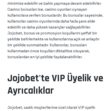
minimize edebilir ve bahis yapmaya devam edebilirler.
Casino bonusları ise, casino oyunları oynayan
kullanıcılara verilen bonuslardır. Bu bonuslar sayesinde,
kullanıcılar casino oyunlarında daha fazla şans elde
edebilir ve daha yüksek kazançlar sağlayabilirler.
Jojobet, bonus ve promosyon koşullarını şeffaf bir
şekilde belirlemekte ve kullanıcılarına açık ve anlaşılır
bir şekilde sunmaktadır. Kullanıcılar, bonusları
kullanmadan önce koşulları dikkatlice okuyarak,
bonuslardan en iyi şekilde faydalanabilirler.
Jojobet'te VIP Üyelik ve
Ayrıcalıklar
Jojobet, sadık müşterilerine özel olarak VIP üyelik