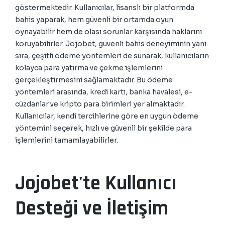
göstermektedir. Kullanıcılar, lisanslı bir platformda
bahis yaparak, hem güvenli bir ortamda oyun
oynayabilir hem de olası sorunlar karşısında haklarını
koruyabilirler. Jojobet, güvenli bahis deneyiminin yanı
sıra, çeşitli ödeme yöntemleri de sunarak, kullanıcıların
kolayca para yatırma ve çekme işlemlerini
gerçekleştirmesini sağlamaktadır. Bu ödeme
yöntemleri arasında, kredi kartı, banka havalesi, e-
cüzdanlar ve kripto para birimleri yer almaktadır.
Kullanıcılar, kendi tercihlerine göre en uygun ödeme
yöntemini seçerek, hızlı ve güvenli bir şekilde para
işlemlerini tamamlayabilirler.
Jojobet'te Kullanıcı
Desteği ve İletişim