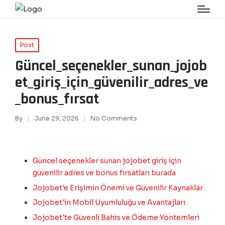
Post
Güncel_seçenekler_sunan_jojob
et_giriş_için_güvenilir_adres_ve
_bonus_fırsat
By
June 29, 2026
No Comments
Güncel seçenekler sunan jojobet giriş için
güvenilir adres ve bonus fırsatları burada
Jojobet'e Erişimin Önemi ve Güvenilir Kaynaklar
Jojobet'in Mobil Uyumluluğu ve Avantajları
Jojobet'te Güvenli Bahis ve Ödeme Yöntemleri