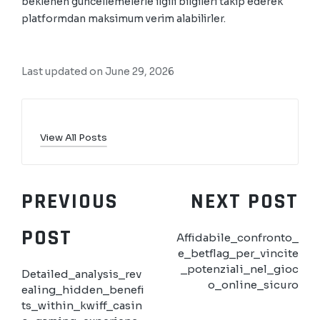
beklenen güncellemelerle ilgili bilgileri takip ederek
platformdan maksimum verim alabilirler.
Last updated on June 29, 2026
View All Posts
PREVIOUS
NEXT POST
POST
Affidabile_confronto_
e_betflag_per_vincite
_potenziali_nel_gioc
Detailed_analysis_rev
o_online_sicuro
ealing_hidden_benefi
ts_within_kwiff_casin