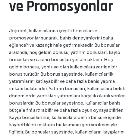
ve Promosyonlar
Jojobet, kullanıcılarına çeşitli bonuslar ve
promosyonlar sunarak, bahis deneyimlerini daha
eğlenceli ve kazançlı hale getirmektedir. Bu bonuslar
arasında, hoş geldin bonusu, yatırım bonusları, kayıp
bonusları ve casino bonusları yer almaktadır. Hoş
geldin bonusu, yeni üye olan kullanıcılara verilen bir
bonus türüdür. Bu bonus sayesinde, kullanıcılar ilk
yatırımlarını katlayabilir ve daha fazla bahis yapma
imkanı bulabilirler. Yatırım bonusları, kullanıcılara belirli
dönemlerde yaptıkları yatırımlara karşılık olarak verilen
bonuslardır. Bu bonuslar sayesinde, kullanıcılar bahis
bütçelerini artırabilir ve daha fazla oyun oynayabilirler.
Kayıp bonusları ise, kullanıcılara belirli bir süre içinde
kaybettikleri miktarın bir kısmının geri verilmesiyle
ilgilidir. Bu bonuslar sayesinde, kullanıcıların kayıplarını