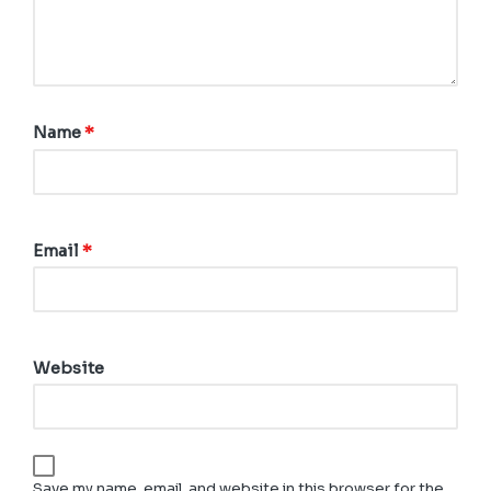
Name
*
Email
*
Website
Save my name, email, and website in this browser for the