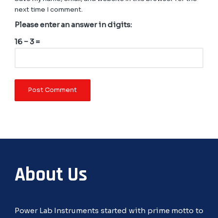
next time I comment.
Please enter an answer in digits:
16 − 3 =
About Us
Power Lab Instruments started with prime motto to