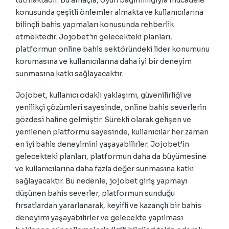
tutmaktadır. Bu amaçla, oyun bağımlılığıyla mücadele
konusunda çeşitli önlemler almakta ve kullanıcılarına
bilinçli bahis yapmaları konusunda rehberlik
etmektedir. Jojobet'in gelecekteki planları,
platformun online bahis sektöründeki lider konumunu
korumasına ve kullanıcılarına daha iyi bir deneyim
sunmasına katkı sağlayacaktır.
Jojobet, kullanıcı odaklı yaklaşımı, güvenilirliği ve
yenilikçi çözümleri sayesinde, online bahis severlerin
gözdesi haline gelmiştir. Sürekli olarak gelişen ve
yenilenen platformu sayesinde, kullanıcılar her zaman
en iyi bahis deneyimini yaşayabilirler. Jojobet’in
gelecekteki planları, platformun daha da büyümesine
ve kullanıcılarına daha fazla değer sunmasına katkı
sağlayacaktır. Bu nedenle, jojobet giriş yapmayı
düşünen bahis severler, platformun sunduğu
fırsatlardan yararlanarak, keyifli ve kazançlı bir bahis
deneyimi yaşayabilirler ve gelecekte yapılması