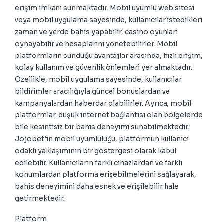
erişim imkanı sunmaktadır. Mobil uyumlu web sitesi
veya mobil uygulama sayesinde, kullanıcılar istedikleri
zaman ve yerde bahis yapabilir, casino oyunları
oynayabilir ve hesaplarını yönetebilirler. Mobil
platformların sunduğu avantajlar arasında, hızlı erişim,
kolay kullanım ve güvenlik önlemleri yer almaktadır.
Özellikle, mobil uygulama sayesinde, kullanıcılar
bildirimler aracılığıyla güncel bonuslardan ve
kampanyalardan haberdar olabilirler. Ayrıca, mobil
platformlar, düşük internet bağlantısı olan bölgelerde
bile kesintisiz bir bahis deneyimi sunabilmektedir.
Jojobet’in mobil uyumluluğu, platformun kullanıcı
odaklı yaklaşımının bir göstergesi olarak kabul
edilebilir. Kullanıcıların farklı cihazlardan ve farklı
konumlardan platforma erişebilmelerini sağlayarak,
bahis deneyimini daha esnek ve erişilebilir hale
getirmektedir.
Platform