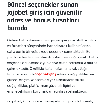
Güncel seçenekler sunan
jojobet giriş için güvenilir
adres ve bonus fırsatları
burada
Online bahis dünyası, her geçen gün yeni platformları
ve fırsatları bünyesinde barındırarak kullanıcılarına
daha geniş bir yelpazede seçenek sunmaktadır. Bu
platformlardan biri olan Jojobet, sunduğu çeşitli bahis
seçenekleri, casino oyunları ve cazip bonuslarla dikkat
çekmektedir. Özellikle kullanıcıların merak ettiği
konular arasında
jojobet giriş
adresi değişiklikleri ve
güncel erişim yöntemleri yer almaktadır. Bu tür
değişiklikler, platformun güvenilirliğini ve
erişilebilirliğini korumak amacıyla yapılmaktadır.
Jojobet, kullanıcı memnuniyetini ön planda tutarak,