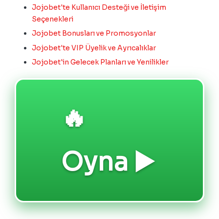
Jojobet'te Kullanıcı Desteği ve İletişim
Seçenekleri
Jojobet Bonusları ve Promosyonlar
Jojobet'te VIP Üyelik ve Ayrıcalıklar
Jojobet'in Gelecek Planları ve Yenilikler
🔥
Oyna ▶️