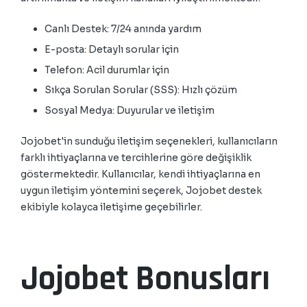
Canlı Destek: 7/24 anında yardım
E-posta: Detaylı sorular için
Telefon: Acil durumlar için
Sıkça Sorulan Sorular (SSS): Hızlı çözüm
Sosyal Medya: Duyurular ve iletişim
Jojobet'in sunduğu iletişim seçenekleri, kullanıcıların
farklı ihtiyaçlarına ve tercihlerine göre değişiklik
göstermektedir. Kullanıcılar, kendi ihtiyaçlarına en
uygun iletişim yöntemini seçerek, Jojobet destek
ekibiyle kolayca iletişime geçebilirler.
Jojobet Bonusları