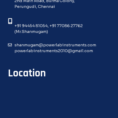
2nd Main Road, Burma Colony,
Perungudi, Chennai
+91 94454 81054
,
+91 77086 27762
(Mr.Shanmugam)
shanmugam@powerlabinstruments.com
powerlabinstruments2010@gmail.com
Location