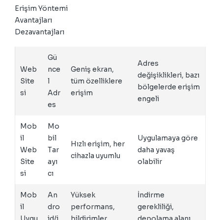
Erişim Yöntemi
Avantajları
Dezavantajları
Gü
Adres
Web
nce
Geniş ekran,
değişiklikleri, bazı
Site
l
tüm özelliklere
bölgelerde erişim
si
Adr
erişim
engeli
es
Mob
Mo
il
bil
Uygulamaya göre
Hızlı erişim, her
Web
Tar
daha yavaş
cihazla uyumlu
Site
ayı
olabilir
si
cı
Mob
An
Yüksek
İndirme
il
dro
performans,
gerekliliği,
Uygu
id/i
bildirimler,
depolama alanı