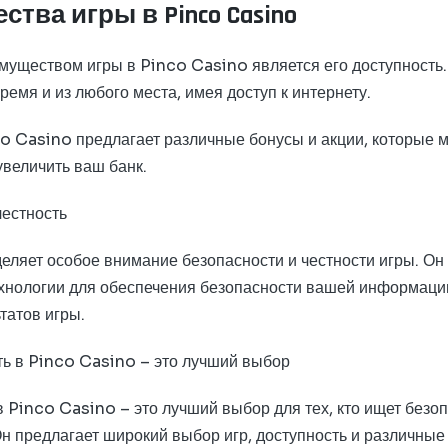
тва игры в Pinco Casino
уществом игры в Pinco Casino является его доступность
ремя и из любого места, имея доступ к интернету.
co Casino предлагает различные бонусы и акции, которые 
увеличить ваш банк.
честность
еляет особое внимание безопасности и честности игры. Он
хнологии для обеспечения безопасности вашей информации
татов игры.
ть в Pinco Casino – это лучший выбор
 в Pinco Casino – это лучший выбор для тех, кто ищет безо
Он предлагает широкий выбор игр, доступность и различные