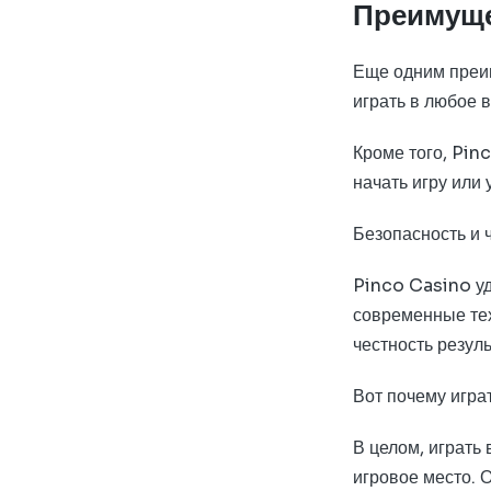
Преимущес
Еще одним преим
играть в любое в
Кроме того, Pin
начать игру или 
Безопасность и 
Pinco Casino уд
современные те
честность резуль
Вот почему игра
В целом, играть
игровое место. 