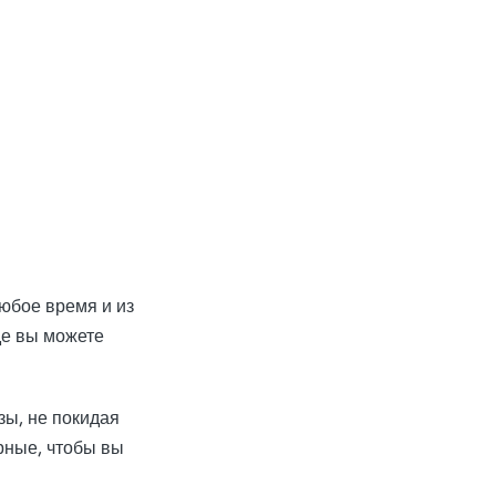
юбое время и из
де вы можете
зы, не покидая
рные, чтобы вы