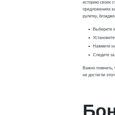
историю своих с
предложениях ка
рулетку, блэкдже
Выберите и
Установите 
Нажмите на 
Следите за
Важно помнить, ч
не достигли этог
Бон