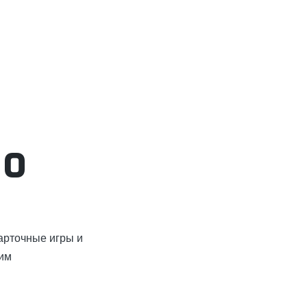
no
арточные игры и
шим