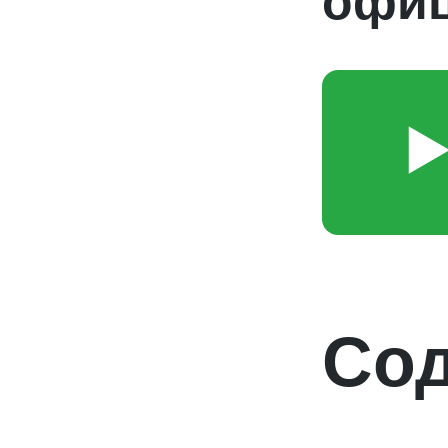
офиц
▶
Со