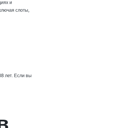
циях и
ключая слоты,
18 лет. Если вы
в