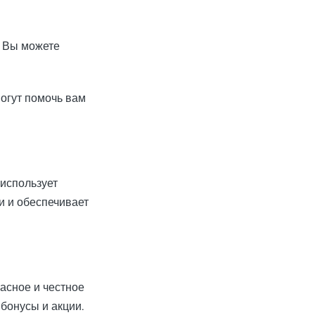
. Вы можете
могут помочь вам
 использует
 и обеспечивает
пасное и честное
 бонусы и акции.