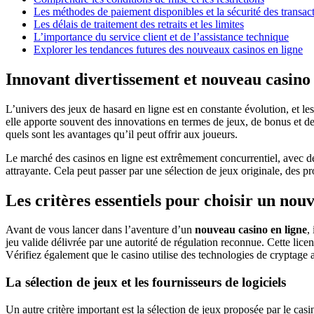
Les méthodes de paiement disponibles et la sécurité des transac
Les délais de traitement des retraits et les limites
L’importance du service client et de l’assistance technique
Explorer les tendances futures des nouveaux casinos en ligne
Innovant divertissement et nouveau casino
L’univers des jeux de hasard en ligne est en constante évolution, et l
elle apporte souvent des innovations en termes de jeux, de bonus et de 
quels sont les avantages qu’il peut offrir aux joueurs.
Le marché des casinos en ligne est extrêmement concurrentiel, avec d
attrayante. Cela peut passer par une sélection de jeux originale, des pro
Les critères essentiels pour choisir un nou
Avant de vous lancer dans l’aventure d’un
nouveau casino en ligne
,
jeu valide délivrée par une autorité de régulation reconnue. Cette lice
Vérifiez également que le casino utilise des technologies de cryptage 
La sélection de jeux et les fournisseurs de logiciels
Un autre critère important est la sélection de jeux proposée par le ca