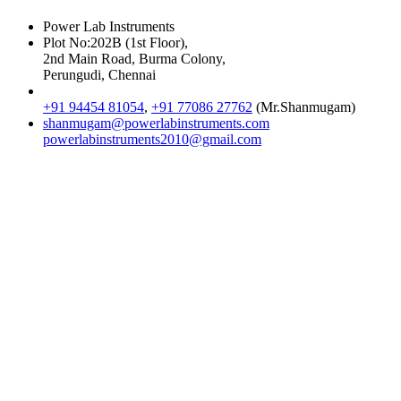
Power Lab Instruments
Plot No:202B (1st Floor),
2nd Main Road, Burma Colony,
Perungudi, Chennai
+91 94454 81054
,
+91 77086 27762
(Mr.Shanmugam)
shanmugam@powerlabinstruments.com
powerlabinstruments2010@gmail.com
Location