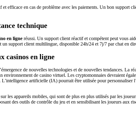
 et efficace en cas de problème avec les paiements. Un bon support clien
stance technique
no en ligne
réussi. Un support client réactif et compétent peut vous ai
un support client multilingue, disponible 24h/24 et 7j/7 par chat en dir
x casinos en ligne
émergence de nouvelles technologies et de nouvelles tendances. La réal
un environnement de casino virtuel. Les cryptomonnaies devraient égalem
 L’intelligence artificielle (IA) pourrait être utilisée pour personnalise
sur les appareils mobiles, qui sont de plus en plus utilisés par les jou
sant des outils de contrôle du jeu et en sensibilisant les joueurs aux ris