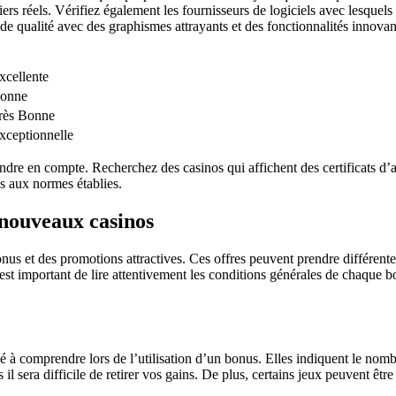
iers réels. Vérifiez également les fournisseurs de logiciels avec lesquels 
 qualité avec des graphismes attrayants et des fonctionnalités innovan
xcellente
onne
rès Bonne
xceptionnelle
endre en compte. Recherchez des casinos qui affichent des certificats d
s aux normes établies.
s nouveaux casinos
nus et des promotions attractives. Ces offres peuvent prendre différente
est important de lire attentivement les conditions générales de chaque b
é à comprendre lors de l’utilisation d’un bonus. Elles indiquent le nom
 il sera difficile de retirer vos gains. De plus, certains jeux peuvent êtr