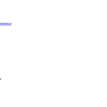
perience
*