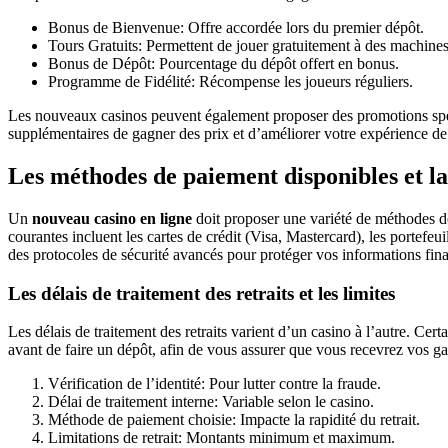
Bonus de Bienvenue: Offre accordée lors du premier dépôt.
Tours Gratuits: Permettent de jouer gratuitement à des machines
Bonus de Dépôt: Pourcentage du dépôt offert en bonus.
Programme de Fidélité: Récompense les joueurs réguliers.
Les nouveaux casinos peuvent également proposer des promotions spécia
supplémentaires de gagner des prix et d’améliorer votre expérience de
Les méthodes de paiement disponibles et la
Un
nouveau casino en ligne
doit proposer une variété de méthodes de
courantes incluent les cartes de crédit (Visa, Mastercard), les portefeu
des protocoles de sécurité avancés pour protéger vos informations finan
Les délais de traitement des retraits et les limites
Les délais de traitement des retraits varient d’un casino à l’autre. Certa
avant de faire un dépôt, afin de vous assurer que vous recevrez vos ga
Vérification de l’identité: Pour lutter contre la fraude.
Délai de traitement interne: Variable selon le casino.
Méthode de paiement choisie: Impacte la rapidité du retrait.
Limitations de retrait: Montants minimum et maximum.