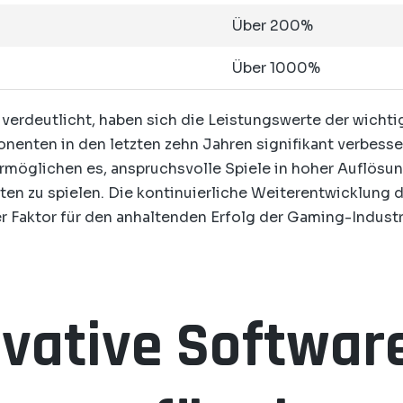
Über 200%
Über 1000%
 verdeutlicht, haben sich die Leistungswerte der wichti
enten in den letzten zehn Jahren signifikant verbesse
rmöglichen es, anspruchsvolle Spiele in hoher Auflösu
aten zu spielen. Die kontinuierliche Weiterentwicklung 
r Faktor für den anhaltenden Erfolg der Gaming-Industr
vative Softwar