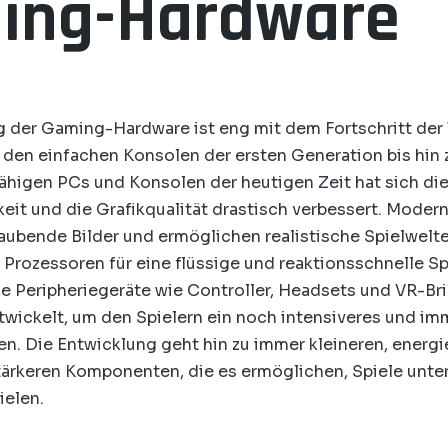
ing-Hardware
g der Gaming-Hardware ist eng mit dem Fortschritt der
 den einfachen Konsolen der ersten Generation bis hin 
ähigen PCs und Konsolen der heutigen Zeit hat sich di
eit und die Grafikqualität drastisch verbessert. Moder
aubende Bilder und ermöglichen realistische Spielwelt
 Prozessoren für eine flüssige und reaktionsschnelle S
e Peripheriegeräte wie Controller, Headsets und VR-Bri
twickelt, um den Spielern ein noch intensiveres und im
ten. Die Entwicklung geht hin zu immer kleineren, energi
tärkeren Komponenten, die es ermöglichen, Spiele unte
ielen.