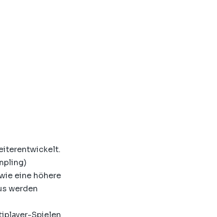
eiterentwickelt.
mpling)
owie eine höhere
aus werden
iplayer-Spielen