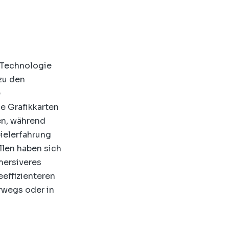
 Technologie
zu den
e
ne Grafikkarten
en, während
pielerfahrung
llen haben sich
mersiveres
eeffizienteren
rwegs oder in