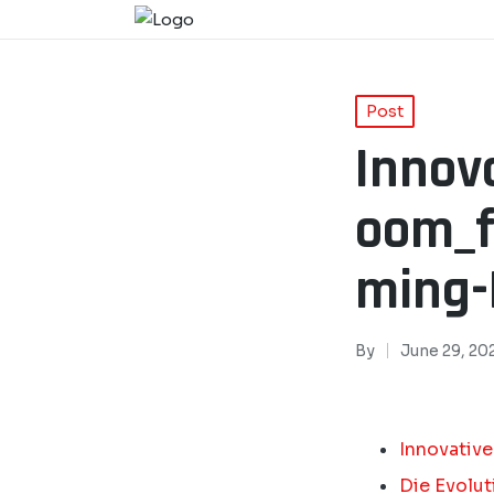
Post
Innov
oom_f
ming-
By
June 29, 20
Innovative
Die Evolu