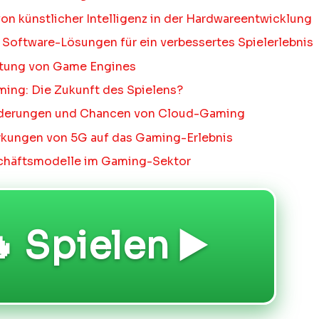
von künstlicher Intelligenz in der Hardwareentwicklung
 Software-Lösungen für ein verbessertes Spielerlebnis
tung von Game Engines
ing: Die Zukunft des Spielens?
derungen und Chancen von Cloud-Gaming
rkungen von 5G auf das Gaming-Erlebnis
häftsmodelle im Gaming-Sektor
 Spielen ▶️