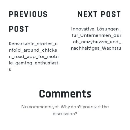
PREVIOUS
NEXT POST
POST
Innovative_Lösungen_
für_Unternehmen_dur
ch_crazybuzzer_und_
Remarkable_stories_u
nachhaltiges_Wachstu
nfold_around_chicke
n_road_app_for_mobi
le_gaming_enthusiast
s
Comments
No comments yet. Why don’t you start the
discussion?