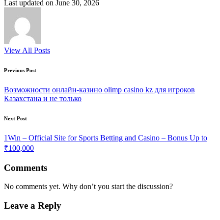
Last updated on June 30, 2026
View All Posts
Post
Previous Post
navigation
Возможности онлайн-казино olimp casino kz для игроков
Казахстана и не только
Next Post
1Win – Official Site for Sports Betting and Casino – Bonus Up to
₹100,000
Comments
No comments yet. Why don’t you start the discussion?
Leave a Reply