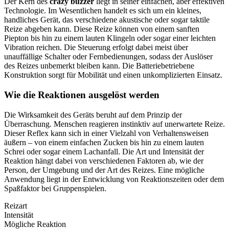
Der Kern des
crazy buzzer
liegt in seiner einfachen, aber effektiven
Technologie. Im Wesentlichen handelt es sich um ein kleines,
handliches Gerät, das verschiedene akustische oder sogar taktile
Reize abgeben kann. Diese Reize können von einem sanften
Piepton bis hin zu einem lauten Klingeln oder sogar einer leichten
Vibration reichen. Die Steuerung erfolgt dabei meist über
unauffällige Schalter oder Fernbedienungen, sodass der Auslöser
des Reizes unbemerkt bleiben kann. Die Batteriebetriebene
Konstruktion sorgt für Mobilität und einen unkomplizierten Einsatz.
Wie die Reaktionen ausgelöst werden
Die Wirksamkeit des Geräts beruht auf dem Prinzip der
Überraschung. Menschen reagieren instinktiv auf unerwartete Reize.
Dieser Reflex kann sich in einer Vielzahl von Verhaltensweisen
äußern – von einem einfachen Zucken bis hin zu einem lauten
Schrei oder sogar einem Lachanfall. Die Art und Intensität der
Reaktion hängt dabei von verschiedenen Faktoren ab, wie der
Person, der Umgebung und der Art des Reizes. Eine mögliche
Anwendung liegt in der Entwicklung von Reaktionszeiten oder dem
Spaßfaktor bei Gruppenspielen.
Reizart
Intensität
Mögliche Reaktion