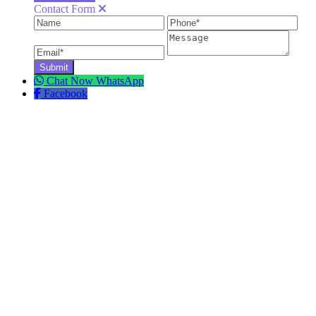
Contact Form
Name
Phone
Ema
Message
Chat Now
WhatsApp
Facebook