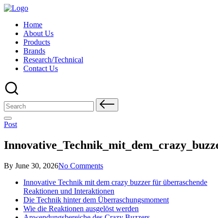
Skip
to
Home
content
About Us
Products
Brands
Research/Technical
Contact Us
Search
for:
Posted
Post
in
Innovative_Technik_mit_dem_crazy_buzz
Posted
By
June 30, 2026
No Comments
by
Innovative Technik mit dem crazy buzzer für überraschende
Reaktionen und Interaktionen
Die Technik hinter dem Überraschungsmoment
Wie die Reaktionen ausgelöst werden
Anwendungsbereiche des Crazy Buzzers