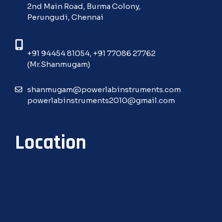
2nd Main Road, Burma Colony,
Perungudi, Chennai
+91 94454 81054
,
+91 77086 27762
(Mr.Shanmugam)
shanmugam@powerlabinstruments.com
powerlabinstruments2010@gmail.com
Location