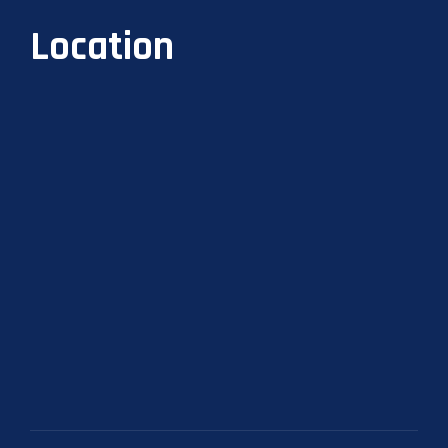
Location