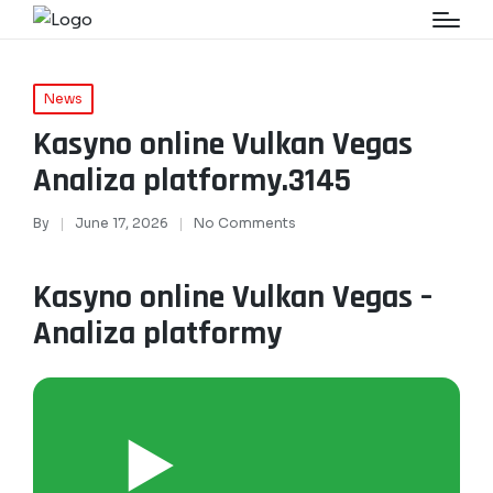
News
Kasyno online Vulkan Vegas
Analiza platformy.3145
By
June 17, 2026
No Comments
Kasyno online Vulkan Vegas –
Analiza platformy
▶️