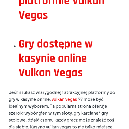
platformie Vulkan
Vegas
Gry dostępne w
kasynie online
Vulkan Vegas
Jeśli szukasz wiarygodnej i atrakcyjnej platformy do
gry w kasynie online,
vulkan vegas
77 może być
idealnym wyborem. Ta popularna strona oferuje
szeroki wybór gier, w tym sloty, gry karciane i gry
stołowe, dzięki czemu każdy gracz może znaleźć coś
dla siebie. Kasyno vulkan vegas to nie tylko miejsce,