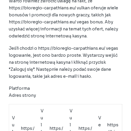
Warto również zwrócić uwagę na fakt, że
https://bioregio-carpathians.eu/ vulkan oferuje wiele
bonusów i promocji dla nowych graczy, takich jak
https://bioregio-carpathians.eu/ vegas bonus. Aby
uzyskać więcej informacji na temat tych ofert, należy
odwiedzić stronę internetową kasyna.
Jeśli chodzi o https://bioregio-carpathians.eu/ vegas
logowanie, jest ono bardzo proste. Wystarczy wejść
na stronę internetową kasyna i kliknąć przycisk
“Zaloguj się”. Następnie należy podać swoje dane
logowania, takie jak adres e-mail i hasło.
Platforma
Adres strony
V
V
V
u
u
V
u
l
l
e
https
https:/
https:/
https:/