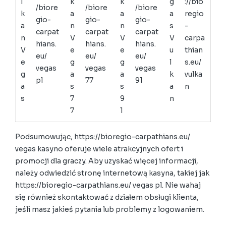
l
k
k
g
://bio
/biore
/biore
/biore
k
a
a
a
regio
gio-
gio-
gio-
a
n
n
s
-
carpat
carpat
carpat
n
V
V
V
carpa
hians.
hians.
hians.
V
e
e
u
thian
eu/
eu/
eu/
e
g
g
l
s.eu/
vegas
vegas
vegas
g
a
a
k
vulka
pl
77
91
a
s
s
a
n
s
7
9
n
7
1
Podsumowując, https://bioregio-carpathians.eu/
vegas kasyno oferuje wiele atrakcyjnych ofert i
promocji dla graczy. Aby uzyskać więcej informacji,
należy odwiedzić stronę internetową kasyna, takiej jak
https://bioregio-carpathians.eu/ vegas pl. Nie wahaj
się również skontaktować z działem obsługi klienta,
jeśli masz jakieś pytania lub problemy z logowaniem.