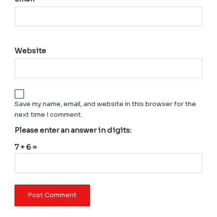
Website
Save my name, email, and website in this browser for the
next time I comment.
Please enter an answer in digits:
7 + 6 =