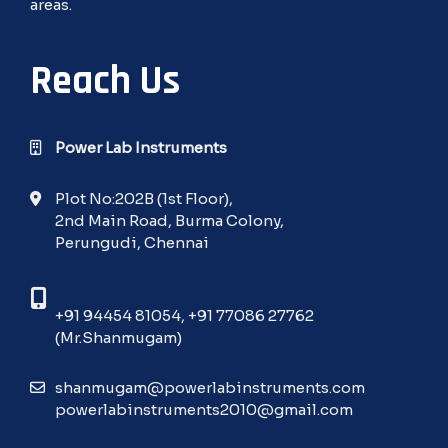
areas.
Reach Us
Power Lab Instruments
Plot No:202B (1st Floor),
2nd Main Road, Burma Colony,
Perungudi, Chennai
+91 94454 81054
,
+91 77086 27762
(Mr.Shanmugam)
shanmugam@powerlabinstruments.com
powerlabinstruments2010@gmail.com