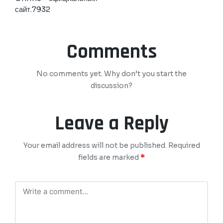
сайт.7932
Comments
No comments yet. Why don’t you start the
discussion?
Leave a Reply
Your email address will not be published.
Required
fields are marked
*