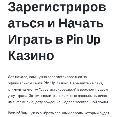
Зарегистриров
аться и Начать
Играть в Pin Up
Казино
Для начала, вам нужно зарегистрироваться на
официальном сайте Pin Up Казино. Перейдите на сайт,
кликнув на кнопку “Зарегистрироваться” в верхнем правом
углу экрана. Затем, введите свои личные данные, включая
имя, фамилию, дату рождения и адрес электронной почты.
Важно! Вам нужно выбрать сложный пароль, который будет