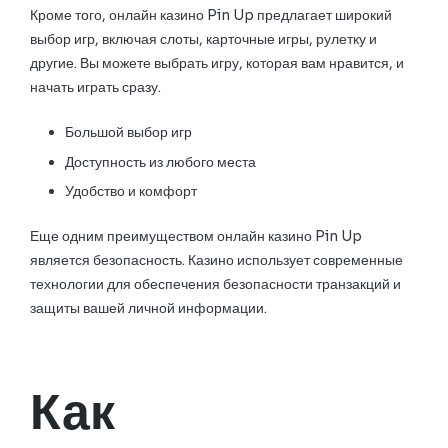
Кроме того, онлайн казино Pin Up предлагает широкий
выбор игр, включая слоты, карточные игры, рулетку и
другие. Вы можете выбрать игру, которая вам нравится, и
начать играть сразу.
Большой выбор игр
Доступность из любого места
Удобство и комфорт
Еще одним преимуществом онлайн казино Pin Up
является безопасность. Казино использует современные
технологии для обеспечения безопасности транзакций и
защиты вашей личной информации.
Как