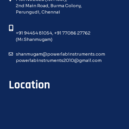
2nd Main Road, Burma Colony,
Perungudi, Chennai
+91 94454 81054
,
+91 77086 27762
(Mr.Shanmugam)
shanmugam@powerlabinstruments.com
powerlabinstruments2010@gmail.com
Location