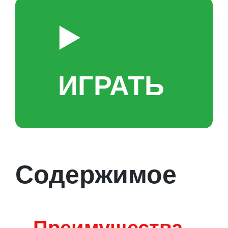
▶️
ИГРАТЬ
Содержимое