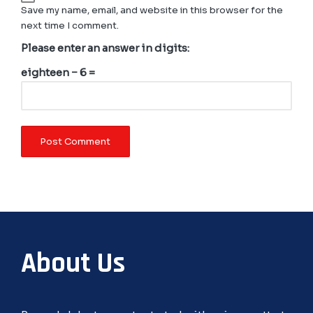
Save my name, email, and website in this browser for the
next time I comment.
Please enter an answer in digits:
eighteen − 6 =
About Us