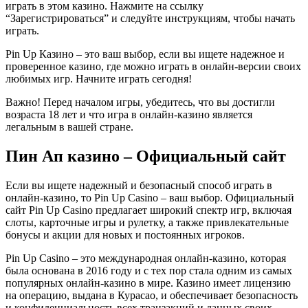
играть в этом казино. Нажмите на ссылку
“Зарегистрироваться” и следуйте инструкциям, чтобы начать
играть.
Pin Up Казино – это ваш выбор, если вы ищете надежное и
проверенное казино, где можно играть в онлайн-версии своих
любимых игр. Начните играть сегодня!
Важно! Перед началом игры, убедитесь, что вы достигли
возраста 18 лет и что игра в онлайн-казино является
легальным в вашей стране.
Пин Ап казино – Официальный сайт
Если вы ищете надежный и безопасный способ играть в
онлайн-казино, то Pin Up Casino – ваш выбор. Официальный
сайт Pin Up Casino предлагает широкий спектр игр, включая
слоты, карточные игры и рулетку, а также привлекательные
бонусы и акции для новых и постоянных игроков.
Pin Up Casino – это международная онлайн-казино, которая
была основана в 2016 году и с тех пор стала одним из самых
популярных онлайн-казино в мире. Казино имеет лицензию
на операцию, выдана в Курасао, и обеспечивает безопасность
и конфиденциальность всех транзакций и данных своих