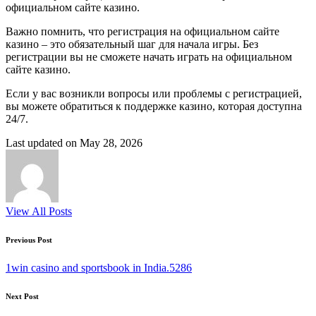
официальном сайте казино.
Важно помнить, что регистрация на официальном сайте
казино – это обязательный шаг для начала игры. Без
регистрации вы не сможете начать играть на официальном
сайте казино.
Если у вас возникли вопросы или проблемы с регистрацией,
вы можете обратиться к поддержке казино, которая доступна
24/7.
Last updated on May 28, 2026
View All Posts
Post
Previous Post
navigation
1win casino and sportsbook in India.5286
Next Post