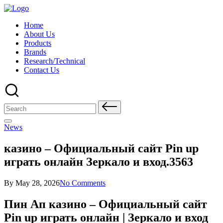
Skip
to
Home
content
About Us
Products
Brands
Research/Technical
Contact Us
Search
for:
Posted
News
in
казино – Официальный сайт Pin up
играть онлайн Зеркало и вход.3563
Posted
By
May 28, 2026
No Comments
by
Пин Ап казино – Официальный сайт
Pin up играть онлайн | Зеркало и вход