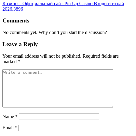
Казино – Официальный сайт Pin Up Casino Входи и играй
2026.3896
Comments
No comments yet. Why don’t you start the discussion?
Leave a Reply
Your email address will not be published.
Required fields are
marked
*
Name
*
Email
*