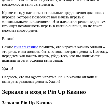
возможность выиграть деньги.
Кроме того, у нас есть специальные предложения для новых
игроков, которые позволяют вам начать играть с
минимальными вложениями. Это идеальное решение для тех,
кто ищет возможность играть в казино онлайн, но не хочет
вложить много денег.
Важно!
Важно
пин ап казино
помнить, что играть в казино онлайн –
это риск, и вы должны быть готовы потерять деньги. Поэтому,
перед тем как начать играть, убедитесь, что вы понимаете
правила игры и условия выигрыша.
Удачи!
Надеюсь, что вы будете играть в Pin Up казино онлайн и
выиграть реальные деньги. Удачи!
Зеркало и вход в Pin Up Казино
Зеркало Pin Up Казино