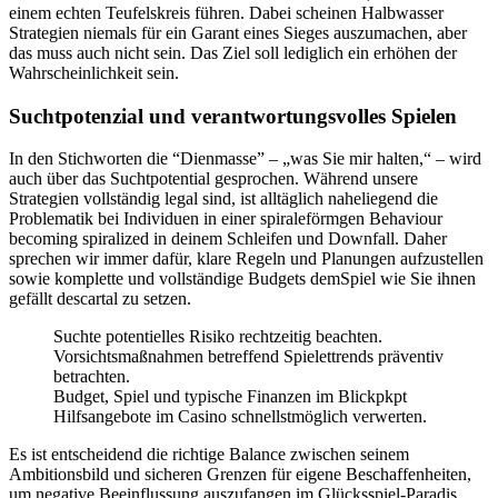
einem echten Teufelskreis führen. Dabei scheinen Halbwasser
Strategien niemals für ein Garant eines Sieges auszumachen, aber
das muss auch nicht sein. Das Ziel soll lediglich ein erhöhen der
Wahrscheinlichkeit sein.
Suchtpotenzial und verantwortungsvolles Spielen
In den Stichworten die “Dienmasse” – „was Sie mir halten,“ – wird
auch über das Suchtpotential gesprochen. Während unsere
Strategien vollständig legal sind, ist alltäglich naheliegend die
Problematik bei Individuen in einer spiraleförmgen Behaviour
becoming spiralized in deinem Schleifen und Downfall. Daher
sprechen wir immer dafür, klare Regeln und Planungen aufzustellen
sowie komplette und vollständige Budgets demSpiel wie Sie ihnen
gefällt descartal zu setzen.
Suchte potentielles Risiko rechtzeitig beachten.
Vorsichtsmaßnahmen betreffend Spielettrends präventiv
betrachten.
Budget, Spiel und typische Finanzen im Blickpkpt
Hilfsangebote im Casino schnellstmöglich verwerten.
Es ist entscheidend die richtige Balance zwischen seinem
Ambitionsbild und sicheren Grenzen für eigene Beschaffenheiten,
um negative Beeinflussung auszufangen im Glücksspiel-Paradis.