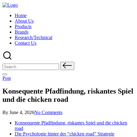
Skip
to
Home
content
About Us
Products
Brands
Research/Technical
Contact Us
Search
for:
Posted
Post
in
Konsequente Pfadfindung, riskantes Spiel
und die chicken road
Posted
By
June 4, 2026
No Comments
by
Konsequente Pfadfindung, riskantes Spiel und die chicken
road
Die Psychologie hinter der “chicken road” Strategie