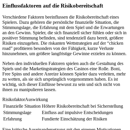
Einflussfaktoren auf die Risikobereitschaft
Verschiedene Faktoren beeinflussen die Risikobereitschaft eines
Spielers. Dazu gehören die persönliche finanzielle Situation, die
Stimmungslage, die Erfahrung mit dem Spiel und die Erwartungen
an den Gewinn. Spieler, die sich finanziell sicher fühlen oder sich in
positiver Stimmung befinden, sind tendenziell dazu bereit, größere
Risiken einzugehen. Die riskanten Wettstrategien auf der “chicken
road” profitieren besonders von der Fähigkeit, kurze Verluste
hinzunehmen, um größere langfristige Gewinne erzielen zu können.
Neben den individuellen Faktoren spielen auch die Gestaltung des
Spiels und die Marketingstrategien des Casinos eine Rolle. Boni,
Free Spins und andere Anreize können Spieler dazu verleiten, mehr
zu wetten, als sie sich ursprünglich vorgenommen haben. Es ist
wichtig, sich dieser Einflüsse bewusst zu sein und sich nicht von
ihnen zu manipulieren lassen.
RisikofaktorAuswirkung
Finanzielle Situation
Höhere Risikobereitschaft bei Sicherstellung
Stimmungslage
Einfluss auf impulsive Entscheidungen
Erfahrung
Fundierte Einschätzung der Risiken
Eine kritische Auseinandersetzung mit den eigenen Motivationen