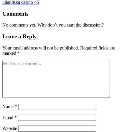
utländska casino 46
Comments
No comments yet. Why don’t you start the discussion?
Leave a Reply
Your email address will not be published.
Required fields are
marked
*
Name
*
Email
*
Website