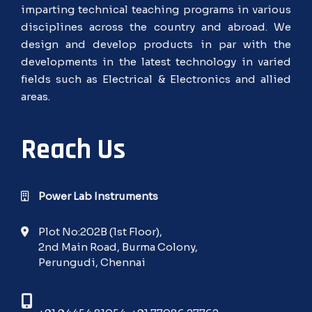
imparting technical teaching programs in various
disciplines across the country and abroad. We
design and develop products in par with the
developments in the latest technology in varied
fields such as Electrical & Electronics and allied
areas.
Reach Us
Power Lab Instruments
Plot No:202B (1st Floor),
2nd Main Road, Burma Colony,
Perungudi, Chennai