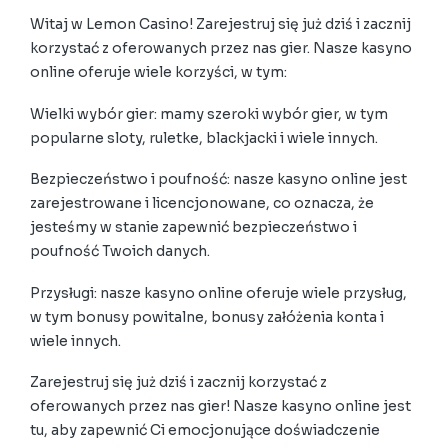
Witaj w Lemon Casino! Zarejestruj się już dziś i zacznij
korzystać z oferowanych przez nas gier. Nasze kasyno
online oferuje wiele korzyści, w tym:
Wielki wybór gier: mamy szeroki wybór gier, w tym
popularne sloty, ruletke, blackjacki i wiele innych.
Bezpieczeństwo i poufność: nasze kasyno online jest
zarejestrowane i licencjonowane, co oznacza, że
jesteśmy w stanie zapewnić bezpieczeństwo i
poufność Twoich danych.
Przysługi: nasze kasyno online oferuje wiele przysług,
w tym bonusy powitalne, bonusy załóżenia konta i
wiele innych.
Zarejestruj się już dziś i zacznij korzystać z
oferowanych przez nas gier! Nasze kasyno online jest
tu, aby zapewnić Ci emocjonujące doświadczenie