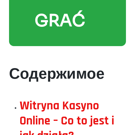
GRAĆ
Содержимое
Witryna Kasyno
Online – Co to jest i