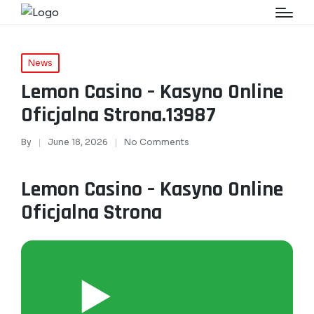
News
Lemon Casino – Kasyno Online
Oficjalna Strona.13987
By
June 18, 2026
No Comments
Lemon Casino – Kasyno Online
Oficjalna Strona
▶️