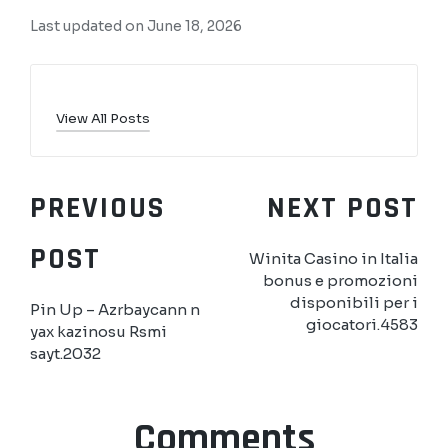
Last updated on June 18, 2026
View All Posts
PREVIOUS
NEXT POST
POST
Winita Casino in Italia
bonus e promozioni
disponibili per i
Pin Up – Azrbaycann n
giocatori.4583
yax kazinosu Rsmi
sayt.2032
Comments