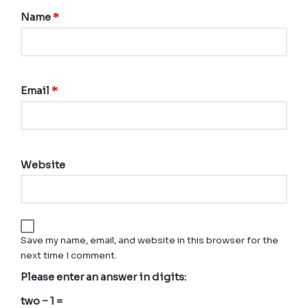
Name
*
Email
*
Website
Save my name, email, and website in this browser for the
next time I comment.
Please enter an answer in digits:
two − 1 =