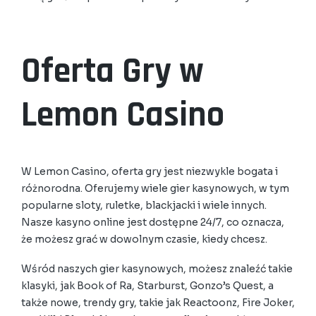
Oferta Gry w
Lemon Casino
W Lemon Casino, oferta gry jest niezwykle bogata i
różnorodna. Oferujemy wiele gier kasynowych, w tym
popularne sloty, ruletke, blackjacki i wiele innych.
Nasze kasyno online jest dostępne 24/7, co oznacza,
że możesz grać w dowolnym czasie, kiedy chcesz.
Wśród naszych gier kasynowych, możesz znaleźć takie
klasyki, jak Book of Ra, Starburst, Gonzo’s Quest, a
także nowe, trendy gry, takie jak Reactoonz, Fire Joker,