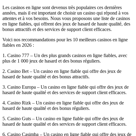
Les casinos en ligne sont devenus très populaires ces dernières
années, mais il est important de choisir un casino qui répond à vos
attentes et à vos besoins. Nous vous proposons une liste de casinos
en ligne fiables, qui offrent des jeux de hasard de haute qualité, des
bonus attractifs et des services de support client efficaces.
Voici nos recommandations pour les 10 meilleurs casinos en ligne
fiables en 2026 :
1. Casino 777 – Un des plus grands casinos en ligne fiables, avec
plus de 1 000 jeux de hasard et des bonus réguliers.
2. Casino Bet – Un casino en ligne fiable qui offre des jeux de
hasard de haute qualité et des bonus attractifs.
3. Casino Europa – Un casino en ligne fiable qui offre des jeux de
hasard de haute qualité et des services de support client efficaces.
4. Casino Rizk – Un casino en ligne fiable qui offre des jeux de
hasard de haute qualité et des bonus réguliers.
5. Casino Guts – Un casino en ligne fiable qui offre des jeux de
hasard de haute qualité et des services de support client efficaces.
6. Casino Casimba – Un casino en ligne fiable qui offre des jeux de