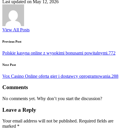
Last updated on May 12, 2026
View All Posts
Post
Previous Post
navigation
Polskie kasyna online z wysokimi bonusami powitalnymi.772
Next Post
Vox Casino Online oferta gier i dostawcy oprogramowania.288
Comments
No comments yet. Why don’t you start the discussion?
Leave a Reply
Your email address will not be published.
Required fields are
marked
*