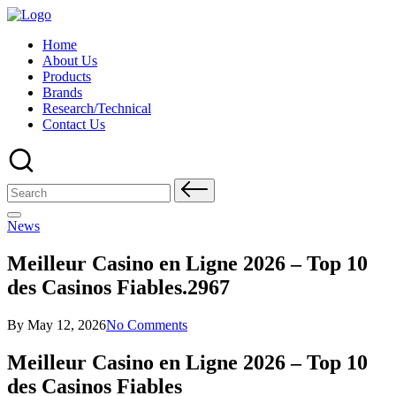
Skip
to
Home
content
About Us
Products
Brands
Research/Technical
Contact Us
Search
for:
Posted
News
in
Meilleur Casino en Ligne 2026 – Top 10
des Casinos Fiables.2967
Posted
By
May 12, 2026
No Comments
by
Meilleur Casino en Ligne 2026 – Top 10
des Casinos Fiables