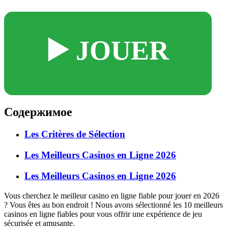
▶️ JOUER
Содержимое
Les Critères de Sélection
Les Meilleurs Casinos en Ligne 2026
Les Meilleurs Casinos en Ligne 2026
Vous cherchez le meilleur casino en ligne fiable pour jouer en 2026
? Vous êtes au bon endroit ! Nous avons sélectionné les 10 meilleurs
casinos en ligne fiables pour vous offrir une expérience de jeu
sécurisée et amusante.