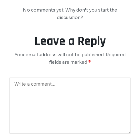
No comments yet. Why don’t you start the
discussion?
Leave a Reply
Your email address will not be published.
Required
fields are marked
*