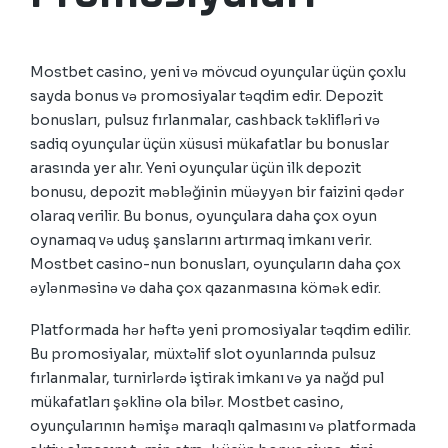
Mostbet casino, yeni və mövcud oyunçular üçün çoxlu
sayda bonus və promosiyalar təqdim edir. Depozit
bonusları, pulsuz fırlanmalar, cashback təklifləri və
sadiq oyunçular üçün xüsusi mükafatlar bu bonuslar
arasında yer alır. Yeni oyunçular üçün ilk depozit
bonusu, depozit məbləğinin müəyyən bir faizini qədər
olaraq verilir. Bu bonus, oyunçulara daha çox oyun
oynamaq və uduş şanslarını artırmaq imkanı verir.
Mostbet casino-nun bonusları, oyunçuların daha çox
əylənməsinə və daha çox qazanmasına kömək edir.
Platformada hər həftə yeni promosiyalar təqdim edilir.
Bu promosiyalar, müxtəlif slot oyunlarında pulsuz
fırlanmalar, turnirlərdə iştirak imkanı və ya nağd pul
mükafatları şəklinə ola bilər. Mostbet casino,
oyunçularının həmişə maraqlı qalmasını və platformada