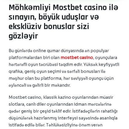
Möhkəmliyi Mostbet casino ilə
sınayın, böyük uduşlar və
eksklüziv bonuslar sizi
gözləyir
Bu günlərdə online qumar dünyasında ən populyar
platformalardan biri olan
mostbet casino
, oyunçulara
hərtərəfli oyun təcrübəsi təqdim edir. Yüksək keyfiyyətli
qrafika, geniş oyun seçimi və sərfəli bonusları ilə
məşhur olan bu platforma, hər səviyyəli oyunçu üçün
əyləncəli və gəlirli bir məkandır.
Mostbet casino, klassik kazino oyunlarından müasir
slotlara, canlı diler oyunlarından idman mərcələrinə
qədər geniş bir çeşid təklif edir. İstifadəçilərin rahatlığı
düşünülərək hazırlanmış interfeysi sayəsində asanlıqla
istifadə edilə bilər. Təhlükəsizliyinə önəm verən