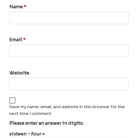
Name
*
Email
*
Website
Save my name, email, and website in this browser for the
next time I comment.
Please enter an answer in digits:
sixteen − four =