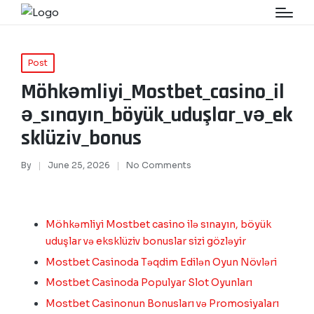
Post
Möhkəmliyi_Mostbet_casino_il
ə_sınayın_böyük_uduşlar_və_ek
sklüziv_bonus
By
June 25, 2026
No Comments
Möhkəmliyi Mostbet casino ilə sınayın, böyük
uduşlar və eksklüziv bonuslar sizi gözləyir
Mostbet Casinoda Təqdim Edilən Oyun Növləri
Mostbet Casinoda Populyar Slot Oyunları
Mostbet Casinonun Bonusları və Promosiyaları