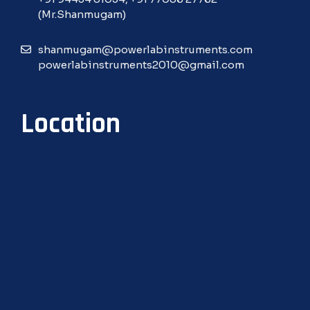
(Mr.Shanmugam)
shanmugam@powerlabinstruments.com
powerlabinstruments2010@gmail.com
Location