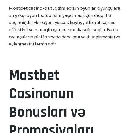
Mostbet casino-da təqdim edilən oyunlar, oyunçulara
ən yaxşı oyun təcrübəsini yaşatmaq üçün diqqətlə
seçilmişdir. Hər oyun, yüksək keyfiyyətli qrafika, səs
effektləri və maraqlı oyun mexanikası ilə seçilir. Bu da
oyunçuların platformada daha çox vaxt keçirməsini və
əylənməsini təmin edir.
Mostbet
Casinonun
Bonusları və
Promosiyaları