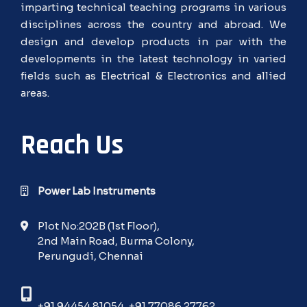
imparting technical teaching programs in various
disciplines across the country and abroad. We
design and develop products in par with the
developments in the latest technology in varied
fields such as Electrical & Electronics and allied
areas.
Reach Us
Power Lab Instruments
Plot No:202B (1st Floor),
2nd Main Road, Burma Colony,
Perungudi, Chennai
+91 94454 81054
,
+91 77086 27762