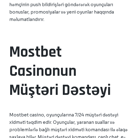
həmçinin push bildirişləri göndərərək oyunçuları
bonuslar, promosiyalar və yeni oyunlar haqqında
məlumatlandırır.
Mostbet
Casinonun
Müştəri Dəstəyi
Mostbet casino, oyunçularına 7/24 müştəri dəstəyi
xidməti təqdim edir. Oyunçular, yaranan suallar və
problemlərlə bağlı müştəri xidməti komandası ilə əlaqə
saxlaya bilər. Müştəri dəstəyi komandası, canlı chat, e-