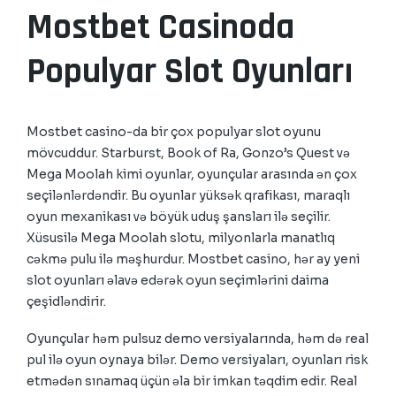
Mostbet Casinoda
Populyar Slot Oyunları
Mostbet casino-da bir çox populyar slot oyunu
mövcuddur. Starburst, Book of Ra, Gonzo’s Quest və
Mega Moolah kimi oyunlar, oyunçular arasında ən çox
seçilənlərdəndir. Bu oyunlar yüksək qrafikası, maraqlı
oyun mexanikası və böyük uduş şansları ilə seçilir.
Xüsusilə Mega Moolah slotu, milyonlarla manatlıq
cəkmə pulu ilə məşhurdur. Mostbet casino, hər ay yeni
slot oyunları əlavə edərək oyun seçimlərini daima
çeşidləndirir.
Oyunçular həm pulsuz demo versiyalarında, həm də real
pul ilə oyun oynaya bilər. Demo versiyaları, oyunları risk
etmədən sınamaq üçün əla bir imkan təqdim edir. Real