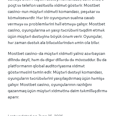
poçt və telefon vasitəsilə xidmət göstərir. Mostbet
casino-nun müştəri xidməti komandası, peşəkar və
köməksevərdir. Hər bir oyunçunun sualına cavab
verməyə və problemlərini həll etməyə çalışır. Mostbet
casino, oyunçularına ən yaxşı təcrübəni təqdim etmək
üçün müştəri dəstəyinə böyük önəm verir. Oyunçular,
hər zaman dəstək ala biləcəklərindən əmin ola bilər.
Mostbet casino-da müştəri xidməti yalnız azərbaycan
dilində deyil, həm də digər dillərdə də mövcuddur. Bu da
platformanın qlobal auditoriyasına xidmət
göstərməsini təmin edir. Müştəri dəstəyi komandası,
oyunçuların təcrübələrini yaxşılaşdırmaq üçün həmişə
çalışır. Mostbet casino, oyunçularının razılığını
qazanmaq üçün müştəri xidmətinə daim təkmilləşdirmə
aparır.