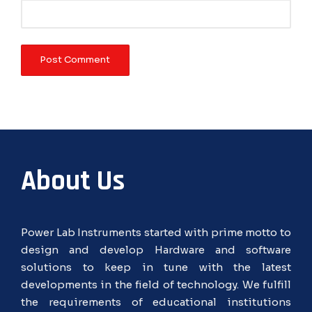
About Us
Power Lab Instruments started with prime motto to
design and develop Hardware and software
solutions to keep in tune with the latest
developments in the field of technology. We fulfill
the requirements of educational institutions