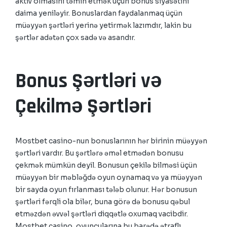
aktiv olmasını təmin etmək üçün bonus siyasətini
daima yeniləyir. Bonuslardan faydalanmaq üçün
müəyyən şərtləri yerinə yetirmək lazımdır, lakin bu
şərtlər adətən çox sadə və asandır.
Bonus Şərtləri və
Çekilmə Şərtləri
Mostbet casino-nun bonuslarının hər birinin müəyyən
şərtləri vardır. Bu şərtlərə əməl etmədən bonusu
çekmək mümkün deyil. Bonusun çekilə bilməsi üçün
müəyyən bir məbləğdə oyun oynamaq və ya müəyyən
bir sayda oyun fırlanması tələb olunur. Hər bonusun
şərtləri fərqli ola bilər, buna görə də bonusu qəbul
etməzdən əvvəl şərtləri diqqətlə oxumaq vacibdir.
Mostbet casino, oyunçularına bu barədə ətraflı