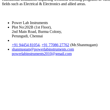
fields such as Electrical & Electronics and allied areas.
Reach Us
Power Lab Instruments
Plot No:202B (1st Floor),
2nd Main Road, Burma Colony,
Perungudi, Chennai
+91 94454 81054
,
+91 77086 27762
(Mr.Shanmugam)
shanmugam@powerlabinstruments.com
powerlabinstruments2010@gmail.com
Location