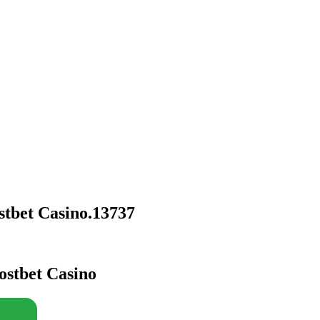
ostbet Casino.13737
ostbet Casino