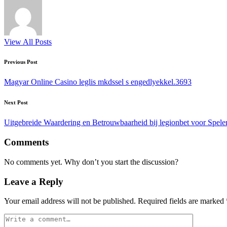
View All Posts
Post
Previous Post
navigation
Magyar Online Casino leglis mkdssel s engedlyekkel.3693
Next Post
Uitgebreide Waardering en Betrouwbaarheid bij legionbet voor Spele
Comments
No comments yet. Why don’t you start the discussion?
Leave a Reply
Your email address will not be published.
Required fields are marked