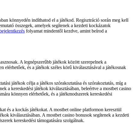
ban könnyedén indíthatod el a játékod. Regisztráció során meg kell
 bemutató összegek, amelyek segítenek a kezdeti kockázatok
bejelentkezés
folyamat mindentől kezdve, amint beírod a
hasznosak. A legnépszerűbb játékok között szerepelnek a
n elérhetőek, és a játékok széles körű kiválasztásával a játékosnak
tási játékok célja a játékos szórakoztatása és szórakoztatás, míg a
ek a kereskedési játékok kiválasztásában, beleértve a mostbet casino
számára könnyen elérhetőek, és a játékmodszerek kereskedési
kat és a kockás játékokat. A mostbet online platformon keresztül
ékok kiválasztásában. A mostbet casino bonusok segítenek a kezdeti
odszerek kereskedési támogatására szolgálnak.