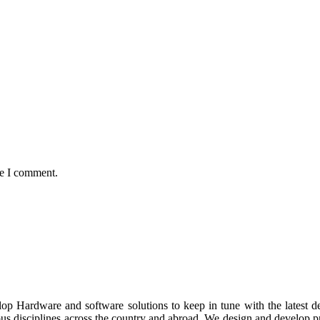
me I comment.
p Hardware and software solutions to keep in tune with the latest dev
ious disciplines across the country and abroad. We design and develop pr