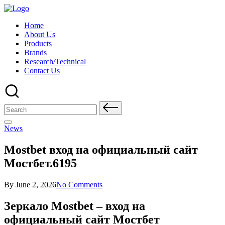
Skip
to
Home
content
About Us
Products
Brands
Research/Technical
Contact Us
Search
for:
Posted
News
in
Mostbet вход на официальный сайт
Мостбет.6195
Posted
By
June 2, 2026
No Comments
by
Зеркало Mostbet – вход на
официальный сайт Мостбет