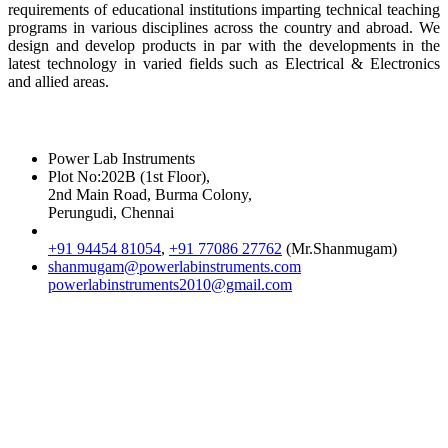
requirements of educational institutions imparting technical teaching
programs in various disciplines across the country and abroad. We
design and develop products in par with the developments in the
latest technology in varied fields such as Electrical & Electronics
and allied areas.
Reach Us
Power Lab Instruments
Plot No:202B (1st Floor),
2nd Main Road, Burma Colony,
Perungudi, Chennai
+91 94454 81054
,
+91 77086 27762
(Mr.Shanmugam)
shanmugam@powerlabinstruments.com
powerlabinstruments2010@gmail.com
Location