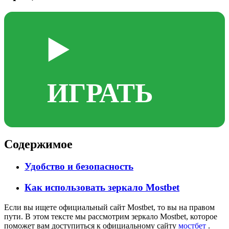
▶️
ИГРАТЬ
Содержимое
Удобство и безопасность
Как использовать зеркало Mostbet
Если вы ищете официальный сайт Mostbet, то вы на правом
пути. В этом тексте мы рассмотрим зеркало Mostbet, которое
поможет вам доступиться к официальному сайту
мостбет
.