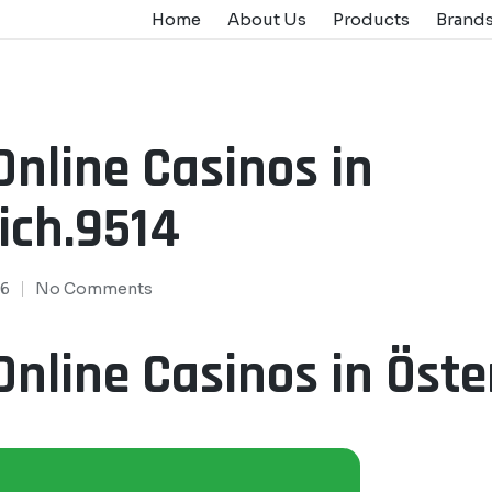
Home
About Us
Products
Brand
Online Casinos in
ich.9514
26
No Comments
nline Casinos in Öste