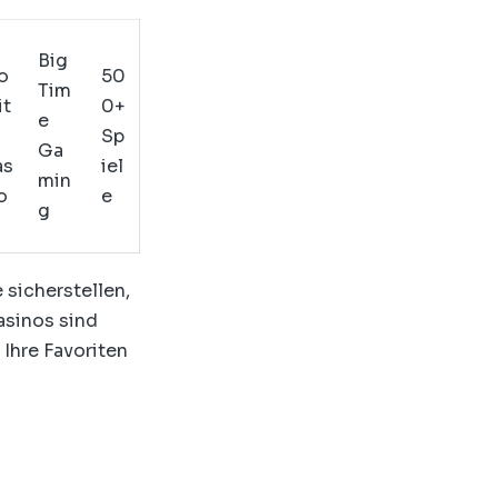
Big
o
50
Tim
it
0+
e
Sp
Ga
as
iel
min
o
e
g
 sicherstellen,
asinos sind
 Ihre Favoriten