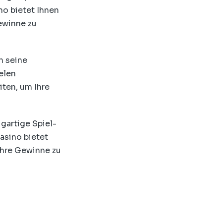
no bietet Ihnen
Gewinne zu
h seine
elen
iten, um Ihre
igartige Spiel-
asino bietet
 Ihre Gewinne zu