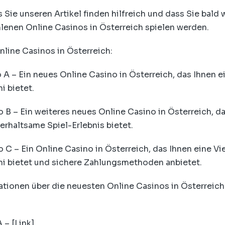
s Sie unseren Artikel finden hilfreich und dass Sie bald
lenen Online Casinos in Österreich spielen werden.
line Casinos in Österreich:
o A – Ein neues Online Casino in Österreich, das Ihnen ei
i bietet.
o B – Ein weiteres neues Online Casino in Österreich, d
erhaltsame Spiel-Erlebnis bietet.
o C – Ein Online Casino in Österreich, das Ihnen eine Vie
ni bietet und sichere Zahlungsmethoden anbietet.
tionen über die neuesten Online Casinos in Österreich
 – [Link]