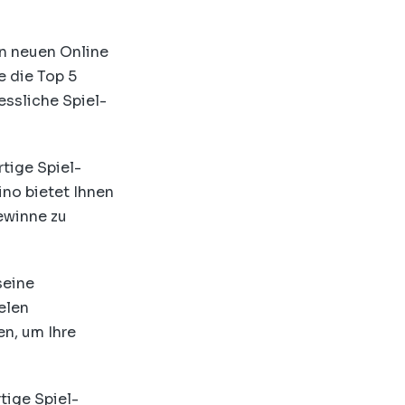
n neuen Online
e die Top 5
essliche Spiel-
rtige Spiel-
ino bietet Ihnen
Gewinne zu
seine
elen
en, um Ihre
tige Spiel-