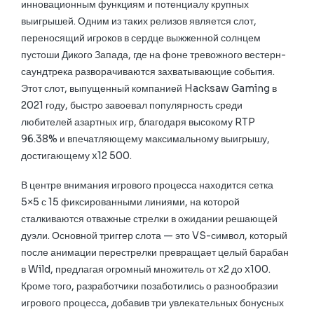
инновационным функциям и потенциалу крупных
выигрышей. Одним из таких релизов является слот,
переносящий игроков в сердце выжженной солнцем
пустоши Дикого Запада, где на фоне тревожного вестерн-
саундтрека разворачиваются захватывающие события.
Этот слот, выпущенный компанией Hacksaw Gaming в
2021 году, быстро завоевал популярность среди
любителей азартных игр, благодаря высокому RTP
96.38% и впечатляющему максимальному выигрышу,
достигающему x12 500.
В центре внимания игрового процесса находится сетка
5×5 с 15 фиксированными линиями, на которой
сталкиваются отважные стрелки в ожидании решающей
дуэли. Основной триггер слота — это VS-символ, который
после анимации перестрелки превращает целый барабан
в Wild, предлагая огромный множитель от x2 до x100.
Кроме того, разработчики позаботились о разнообразии
игрового процесса, добавив три увлекательных бонусных