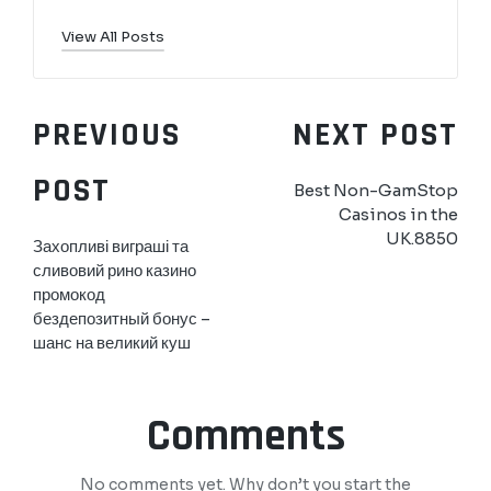
View All Posts
PREVIOUS
NEXT POST
POST
Best Non-GamStop
Casinos in the
UK.8850
Захопливі виграші та
сливовий рино казино
промокод
бездепозитный бонус –
шанс на великий куш
Comments
No comments yet. Why don’t you start the