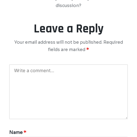
discussion?
Leave a Reply
Your email address will not be published.
Required
fields are marked
*
Name
*