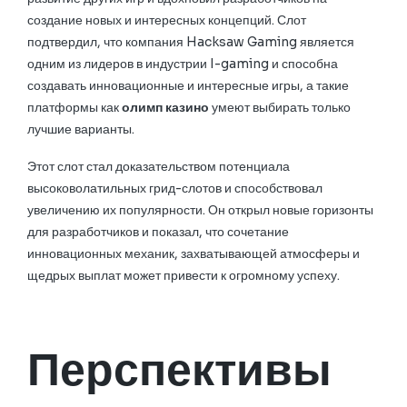
создание новых и интересных концепций. Слот
подтвердил, что компания Hacksaw Gaming является
одним из лидеров в индустрии I-gaming и способна
создавать инновационные и интересные игры, а такие
платформы как
олимп казино
умеют выбирать только
лучшие варианты.
Этот слот стал доказательством потенциала
высоковолатильных грид-слотов и способствовал
увеличению их популярности. Он открыл новые горизонты
для разработчиков и показал, что сочетание
инновационных механик, захватывающей атмосферы и
щедрых выплат может привести к огромному успеху.
Перспективы