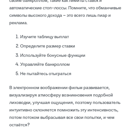
своим банкроллом, такие как лимиты ставок и
автоматические стоп-лоссы. Помните, что обманчивые
символы высокого дохода – это всего лишь пиар и
реклама.
Изучите таблицу выплат
Определите размер ставки
Используйте бонусные функции
Управляйте банкроллом
Не пытайтесь отыграться
В электронном воображении фильм развивается,
визуализируя атмосферу возникновения подобной
лиховодки, улучшая ощущения, поэтому пользователь
интуитивно склоняется помножить эту интенсивность,
потом потоком выбрасывая все свои попытки, и чем
остаётся?