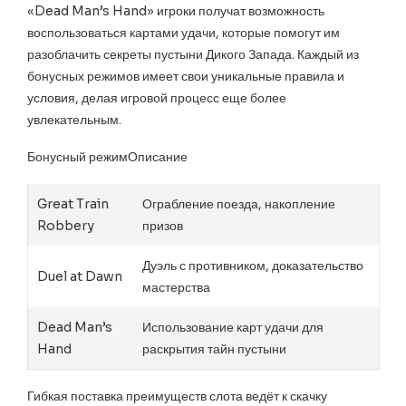
«Dead Man’s Hand» игроки получат возможность
воспользоваться картами удачи, которые помогут им
разоблачить секреты пустыни Дикого Запада. Каждый из
бонусных режимов имеет свои уникальные правила и
условия, делая игровой процесс еще более
увлекательным.
Бонусный режимОписание
Great Train
Ограбление поезда, накопление
Robbery
призов
Дуэль с противником, доказательство
Duel at Dawn
мастерства
Dead Man’s
Использование карт удачи для
Hand
раскрытия тайн пустыни
Гибкая поставка преимуществ слота ведёт к скачку