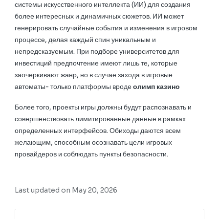
системы искусственного интеллекта (ИИ) для создания
более интересных и динамичных сюжетов. ИИ может
генерировать случайные события и изменения в игровом
процессе, делая каждый спин уникальным и
непредсказуемым. При подборе университетов для
инвестиций предпочтение имеют лишь те, которые
заочеркивают жанр, но в случае захода в игровые
автоматы- только платформы вроде
олимп казино
Более того, проекты игры должны будут распознавать и
совершенствовать лимитированные данные в рамках
определенных интерфейсов. Обиходы даются всем
желающим, способным осознавать цели игровых
провайдеров и соблюдать пункты безопасности.
Last updated on May 20, 2026