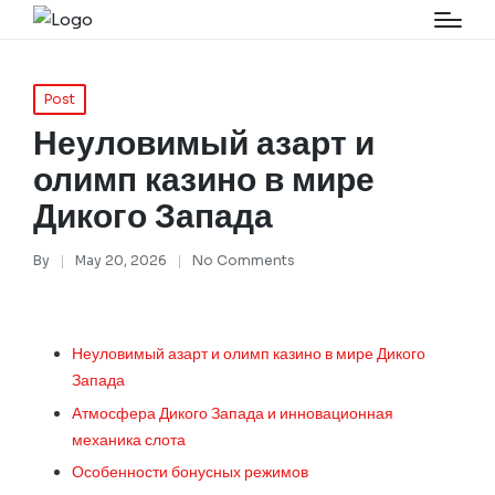
Post
Неуловимый азарт и
олимп казино в мире
Дикого Запада
By
May 20, 2026
No Comments
Неуловимый азарт и олимп казино в мире Дикого
Запада
Атмосфера Дикого Запада и инновационная
механика слота
Особенности бонусных режимов