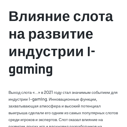
Влияние слота
на развитие
индустрии I-
gaming
Выход слота «…» в 2021 году стал значимым событием для
индустрии I-gaming. Инновационные функции,
захватывающая атмосфера и высокий потенциал
выигрыша сделали его одним из самых популярных слотов
среди игроков и экспертов. Слот оказал влияние на
развитие других игр и вдохновил разработчиков на